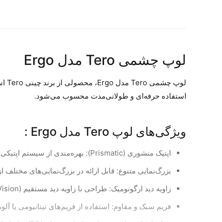
لوپ چشمی Tero مدل Ergo
لوپ
استفاده حرفه‌ای و طولانی‌مدت محسوب می‌شود.
ویژگی‌های لوپ Tero مدل Ergo :
اپتیک منشوری (Prismatic): بهره‌مندی از سیستم اپتیکی منشوری جهت بزرگ‌نمایی دقیق و وضوح بالا.
بزرگ‌نمایی متنوع: قابل ارائه در بزرگ‌نمایی‌های مختلف از جمله x، 4.0x، 5.0x، 6.0x
زاویه دید ارگونومیک: طراحی با زاویه دید مستقیم (Straight Vision) برای کاهش فشار به گردن و کمر
فریم سبک و مقاوم: استفاده از فریم‌های تیتانیومی یا آلو