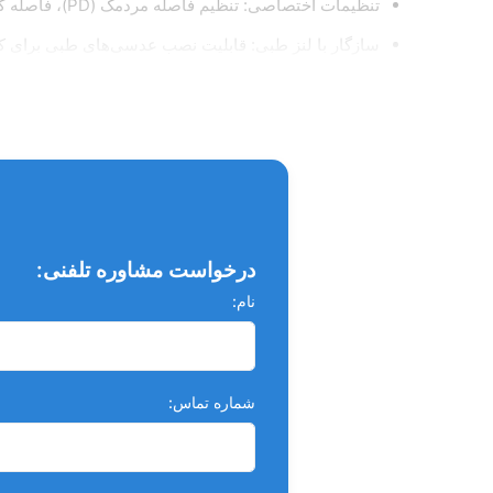
تنظیمات اختصاصی: تنظیم فاصله مردمک (PD)، فاصله کاری (WD) و ارتفاع اپتیک مطابق با نیاز کاربر
سازگار با لنز طبی: قابلیت نصب عدسی‌های طبی برای ک
کاربرد :
جراحی‌های دقیق دندان‌پزشکی
درمان‌های اندو
جراحی ایمپلنت
درخواست مشاوره تلفنی:
پریو و جراحی‌های بافت نرم
نام:
کارهای ظریف با نیاز به دقت و دید واضح
شماره تماس:
مزایا :
کاهش خستگی گردن، شانه و کمر در استفاده طولانی
تصویری بسیار شفاف و دقیق با لنزهای آلمانی