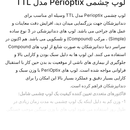
لوپ چشمی Perioptix مدل TTL
لوپ چشمی Perioptix مدل TTL وسیله ای مناسب برای
دندانپزشکان جهت بزرگنمایی میدان دید، افزایش دقت معاینات و
عمل های جراحی می باشد. لو‌پ های دندانپزشکی در 3 نوع ساده
(Simple) ، مرکب (Compound) و تلسکوپی می باشد. هم اکنون در
سراسر دنیا دندانپزشکان به صورت شایع از لوپ های Compound
استفاده می کنند. این لوپ ها به دلیل سبک بودن و کارایی بالا و
جلوگیری از بیماری های ناشی از موقعیت بد بدن حین کار با استقبال
فراوانی مواجه شده است. لوپ های PeriOptix با وزن سبک و
کارایی بسیار دقیق و عملکرد بسیار بالا این امکان را برای
دندانپزشکان فراهم کرده است.
فاکتورهای متعددی تعیین کننده کیفیت یک لوپ چشمی شامل:
1- وزن کم به دلیل اینکه یک لوپ چشمی به مدت زمان زیادی در
طول روز استفاده می شود لوپ های با وزن سنگین موجب خستگی
و آزردگی صورت خواهد شد. 2- دید سه بعدی یکی از نیازهای
دندانپزشکان این است که در حین کار جهت انجام پروسیژرهای دقیق