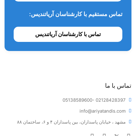
استفاده به صورت روتین مورد استفاده دندانپزشکان می باشد. در
تماس مستقیم با کارشناسان آریاتندیس:
این نوع از لوپ های چشمی در ابتدا IPD دندانپزشک اندازه گیری می
شود و IPD مورد نظر توسط دندانپزشک تهیه می شود.
تماس با کارشناسان آریاتندیس
ویژگی های لوپ چشمی Perioptix مدل TTL:
فوق العاده سبک با وزنی حدود 36 گرم
ضد آب و ضد خش
با بزرگنمایی 2.7x
در 4 فاصله دید : Working Distance: Short - Regular -
تماس با ما
Long - X Long
05138589600
- 02128428397
تعبیه شده بر روی قاب های سبک و بسیار مقاوم Adivista
info@ariya
tandis.com
سه حالت قابل تنظیم زاویه انحراف
مشهد ، خیابان پاسداران، بین پاسداران ۴ و ۶، ساختمان ۸۸
دو حالت تنظیم پد بینی