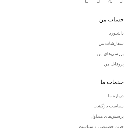
قابلیت تعبیه لنز طبی برروی پد فریم
امکان تنظیم و قرارگیری دقیق لوپ بر روی صورت
حساب من
در رنگهای سفید، قرمز و مشکی
لوپ ساخت ایالات متحده آمریکا
داشبورد
فریم ساخت اتریش
سفارشات من
آریاتندیس
،
فراتر از یک فروشگاه
بررسی‌های من
پروفایل من
خدمات ما
درباره ما
سیاست بازگشت
پرسش‌های متداول
حریم خصوصی و سیاست