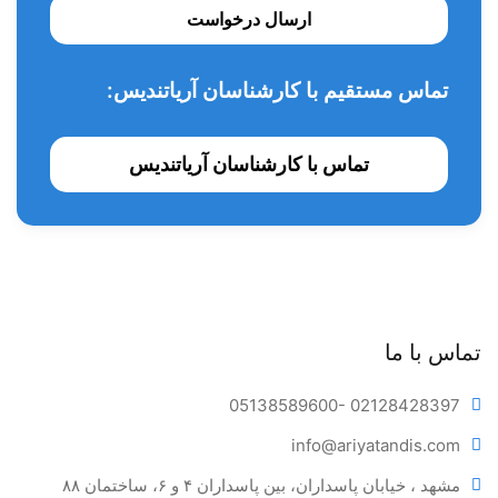
ارسال درخواست
تماس مستقیم با کارشناسان آریاتندیس:
تماس با کارشناسان آریاتندیس
تماس با ما
05138589600
- 02128428397
info@ariya
tandis.com
مشهد ، خیابان پاسداران، بین پاسداران ۴ و ۶، ساختمان ۸۸