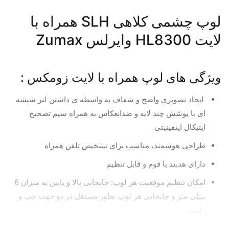
لوپ چشمی کلاهی SLH همراه با
لایت HL8300 وایرلس Zumax
ویژگی های لوپ همراه با لایت زومکس :
ایجاد تصویری واضح و شفاف به واسطه ی داشتن لنز شیشه
ای با پوشش چند لایه و ضدانعکاس به همراه سیم تصحیح
اپتیکال اینفینیتی
طراحی هوشمند، مناسب برای تشخیص تلفن همراه
دارای هدبند با فوم و قابل تنظیم
امکان تنظیم موقعیت هر لوپ: جابجایی بالا و پایین به میزان 6
میلی متر و جابجایی هر لوپ بطور مستقل در دو جهت چپ و
راست
زاویه دید قابل تنظیم: 0 الی 40 درجه