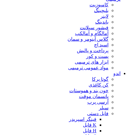
کامپوزیت
بلیچینگ
لاینر
باندینگ
فیشور سیلانت
آمالگام و آمالکپ
گلاس آینومر و سمان
اسید اچ
پرداخت و پالیش
پست و کور
ابزار های ترمیمی
مواد عمومی ترمیمی
اندو
گوتا پرکا
کن کاغذی
خون بند و هموستات
پانسمان موقت
آرسی پرپ
سیلر
فایل دستی
فینگر اسپریدر
K فایل
H فایل