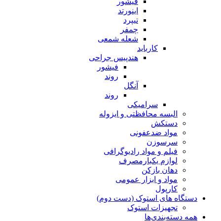
فیشور
اینورتد
تیپرد
چمفر
شعله شمعی
کارباید
هندپیس جراحی
فیشور
روند
آنگل
روند
سرامیکی
البسه محافظتی و ایزوله
دستکش
مواد ضدعفونی
سرسوزن
فیلم و مواد رادیوگرافی
لوازم یکبارمصرف
دهان بازکن
مواد و ابزار عمومی
کارپول
دستگاه های استوک (دست دوم)
تجهیزات استوک
همه دسته‌بندی‌ها