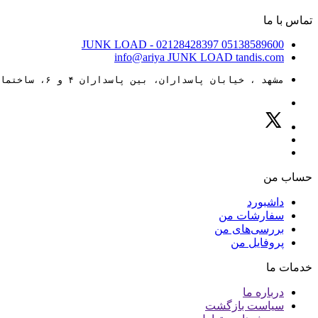
تماس با ما
JUNK LOAD
- 02128428397
05138589600
info@ariya
JUNK LOAD
tandis.com
مشهد ، خیابان پاسداران، بین پاسداران ۴ و ۶، ساختمان ۸۸
حساب من
داشبورد
سفارشات من
بررسی‌های من
پروفایل من
خدمات ما
درباره ما
سیاست بازگشت