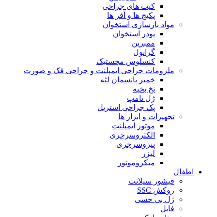
کیت های جراحی
پکیج ها و آفر ها
مواد بازسازی استخوان
پودر استخوان
ممبرین
گرانول
کنسلوس مچستیک
ملزومات جراحی ایمپلنت و جراحی فک و صورت
خمیر پانسمان لثه
نخ بخیه
ژل تامپ
پک جراحی استریل
تجهیزات و ابزار ها
موتور ایمپلنت
الکتروسرجری
پیزوسرجری
لیزر
میکروموتور
اطفال
فیشور سیلانت
روکش SSC
ژل بی حسی
فایل