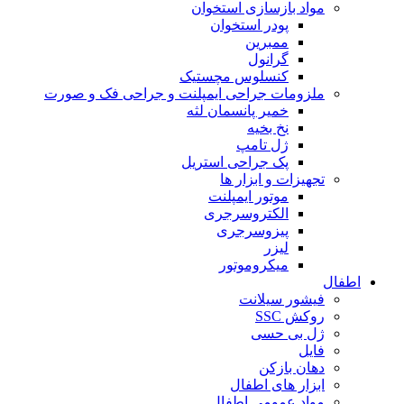
مواد بازسازی استخوان
پودر استخوان
ممبرین
گرانول
کنسلوس مچستیک
ملزومات جراحی ایمپلنت و جراحی فک و صورت
خمیر پانسمان لثه
نخ بخیه
ژل تامپ
پک جراحی استریل
تجهیزات و ابزار ها
موتور ایمپلنت
الکتروسرجری
پیزوسرجری
لیزر
میکروموتور
اطفال
فیشور سیلانت
روکش SSC
ژل بی حسی
فایل
دهان بازکن
ابزار های اطفال
مواد عمومی اطفال