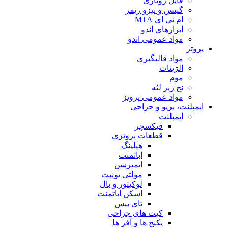
فایل روتاری
گیتس و پیزو ریمر
ام تی ای MTA
ابزارهای اندو
مواد عمومی اندو
پروتز
مواد قالبگیری
الژینات
موم
نخ زیر لثه
مواد عمومی پروتز
ایمپلنت، پریو و جراحی
ایمپلنت
فیکسچر
قطعات پروتزی
هیلینگ
اباتمنت
ایمپرشن
مولتی یونیت
لوکیتور و بال
اسکن اباتمنت
تای بیس
کیت های جراحی
پکیج ها و آفر ها