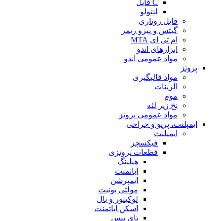
C فایل
لنتولو
فایل روتاری
گیتس و پیزو ریمر
ام تی ای MTA
ابزارهای اندو
مواد عمومی اندو
پروتز
مواد قالبگیری
الژینات
موم
نخ زیر لثه
مواد عمومی پروتز
ایمپلنت، پریو و جراحی
ایمپلنت
فیکسچر
قطعات پروتزی
هیلینگ
اباتمنت
ایمپرشن
مولتی یونیت
لوکیتور و بال
اسکن اباتمنت
تای بیس