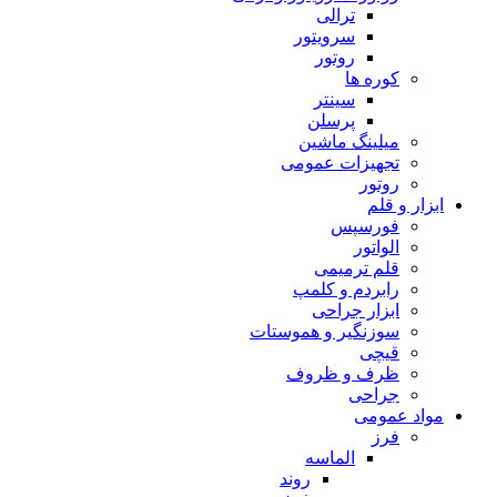
ترالی
سرویتور
روتور
کوره ها
سینتر
پرسلن
میلینگ ماشین
تجهیزات عمومی
روتور
ابزار و قلم
فورسپس
الواتور
قلم ترمیمی
رابردم و کلمپ
ابزار جراحی
سوزنگیر و هموستات
قیچی
ظرف و ظروف
جراحی
مواد عمومی
فرز
الماسه
روند