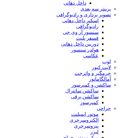
داخل دهانی
پرینتر سه بعدی
تصویر برداری و رادیوگرافی
اسکنر داخل دهانی
رادیوگرافی
سنسور آر وی جی
فسفر پلیت
دوربین داخل دهانی
هولدر سنسور
عکاسی
لوپ
لایت کیور
جرمگیر و واترجت
آمالگاماتور
ساکشن و کمپرسور
ساکشن سانترال
ساکشن برقی
کمپرسور
جراحی
موتور ایمپلنت
الکتروسرجری
پیزوسرجری
لیزر
میکروموتور جراحی