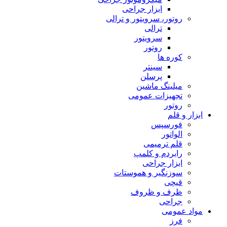
ابزار جراحی
روتور، سرویتور و ترالی
ترالی
سرویتور
روتور
کوره ها
سینتر
پرسلن
میلینگ ماشین
تجهیزات عمومی
روتور
ابزار و قلم
فورسپس
الواتور
قلم ترمیمی
رابردم و کلمپ
ابزار جراحی
سوزنگیر و هموستات
قیچی
ظرف و ظروف
جراحی
مواد عمومی
فرز