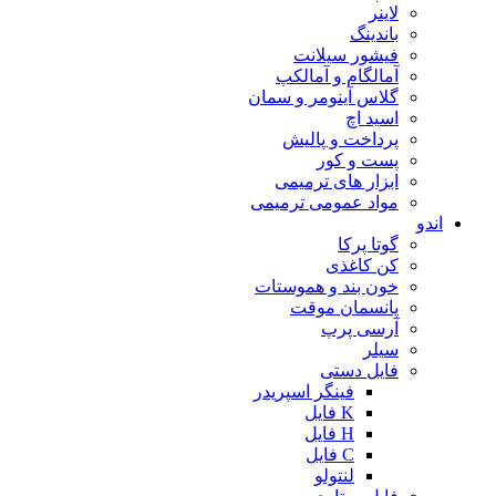
لاینر
باندینگ
فیشور سیلانت
آمالگام و آمالکپ
گلاس آینومر و سمان
اسید اچ
پرداخت و پالیش
پست و کور
ابزار های ترمیمی
مواد عمومی ترمیمی
اندو
گوتا پرکا
کن کاغذی
خون بند و هموستات
پانسمان موقت
آرسی پرپ
سیلر
فایل دستی
فینگر اسپریدر
K فایل
H فایل
C فایل
لنتولو