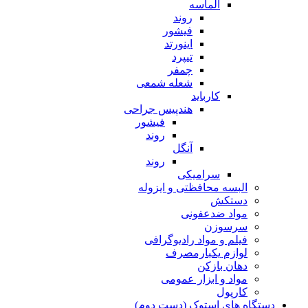
الماسه
روند
فیشور
اینورتد
تیپرد
چمفر
شعله شمعی
کارباید
هندپیس جراحی
فیشور
روند
آنگل
روند
سرامیکی
البسه محافظتی و ایزوله
دستکش
مواد ضدعفونی
سرسوزن
فیلم و مواد رادیوگرافی
لوازم یکبارمصرف
دهان بازکن
مواد و ابزار عمومی
کارپول
دستگاه های استوک (دست دوم)