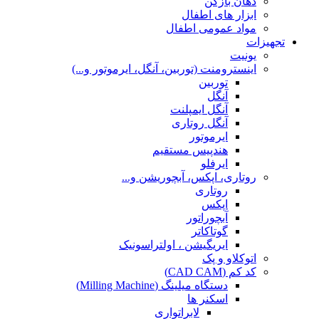
دهان بازکن
ابزار های اطفال
مواد عمومی اطفال
تجهیزات
یونیت
اینسترومنت (توربین، آنگل، ایرموتور و...)
توربین
آنگل
آنگل ایمپلنت
آنگل روتاری
ایرموتور
هندپیس مستقیم
ایرفلو
روتاری، اپکس، آبچوریشن و...
روتاری
اپکس
آبچوراتور
گوتاکاتر
ایریگیشن ، اولتراسونیک
اتوکلاو و پک
کد کم (CAD CAM)
دستگاه میلینگ (Milling Machine)
اسکنر ها
لابراتواری