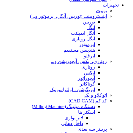
تجهیزات
یونیت
اینسترومنت (توربین، آنگل، ایرموتور و...)
توربین
آنگل
آنگل ایمپلنت
آنگل روتاری
ایرموتور
هندپیس مستقیم
ایرفلو
روتاری، اپکس، آبچوریشن و...
روتاری
اپکس
آبچوراتور
گوتاکاتر
ایریگیشن ، اولتراسونیک
اتوکلاو و پک
کد کم (CAD CAM)
دستگاه میلینگ (Milling Machine)
اسکنر ها
لابراتواری
داخل دهانی
پرینتر سه بعدی