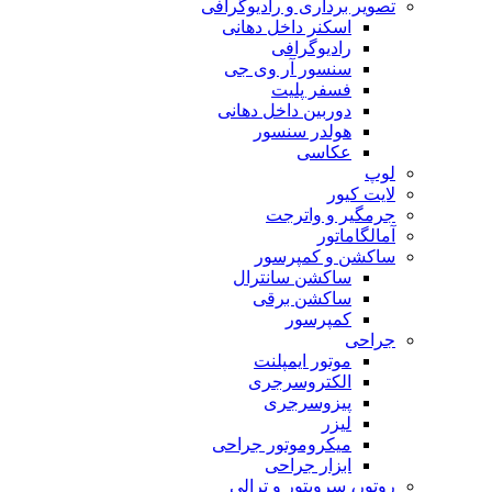
تصویر برداری و رادیوگرافی
اسکنر داخل دهانی
رادیوگرافی
سنسور آر وی جی
فسفر پلیت
دوربین داخل دهانی
هولدر سنسور
عکاسی
لوپ
لایت کیور
جرمگیر و واترجت
آمالگاماتور
ساکشن و کمپرسور
ساکشن سانترال
ساکشن برقی
کمپرسور
جراحی
موتور ایمپلنت
الکتروسرجری
پیزوسرجری
لیزر
میکروموتور جراحی
ابزار جراحی
روتور، سرویتور و ترالی