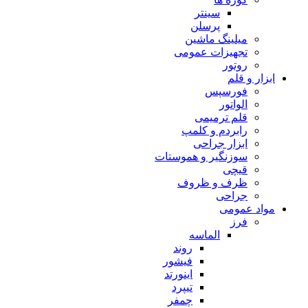
سینتر
پرسلن
میلینگ ماشین
تجهیزات عمومی
روتور
ابزار و قلم
فورسپس
الواتور
قلم ترمیمی
رابردم و کلمپ
ابزار جراحی
سوزنگیر و هموستات
قیچی
ظرف و ظروف
جراحی
مواد عمومی
فرز
الماسه
روند
فیشور
اینورتد
تیپرد
چمفر