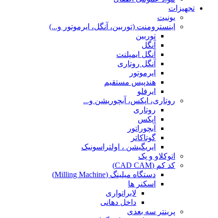
تجهیزات
یونیت
اینسترومنت (توربین، آنگل، ایرموتور و...)
توربین
آنگل
آنگل ایمپلنت
آنگل روتاری
ایرموتور
هندپیس مستقیم
ایرفلو
روتاری، اپکس، آبچوریشن و...
روتاری
اپکس
آبچوراتور
گوتاکاتر
ایریگیشن ، اولتراسونیک
اتوکلاو و پک
کد کم (CAD CAM)
دستگاه میلینگ (Milling Machine)
اسکنر ها
لابراتواری
داخل دهانی
پرینتر سه بعدی