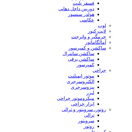
فسفر پلیت
دوربین داخل دهانی
هولدر سنسور
عکاسی
لوپ
لایت کیور
جرمگیر و واترجت
آمالگاماتور
ساکشن و کمپرسور
ساکشن سانترال
ساکشن برقی
کمپرسور
جراحی
موتور ایمپلنت
الکتروسرجری
پیزوسرجری
لیزر
میکروموتور جراحی
ابزار جراحی
روتور، سرویتور و ترالی
ترالی
سرویتور
روتور
کوره ها