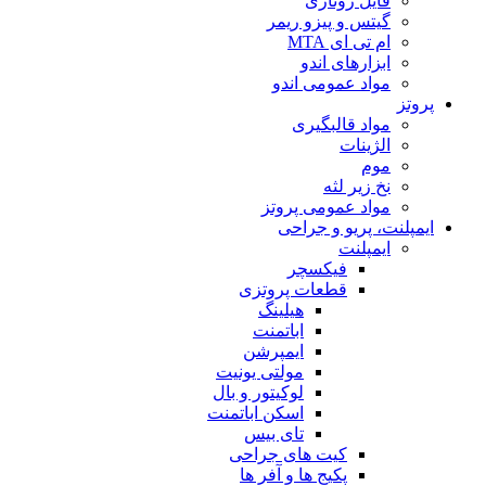
فایل روتاری
گیتس و پیزو ریمر
ام تی ای MTA
ابزارهای اندو
مواد عمومی اندو
پروتز
مواد قالبگیری
الژینات
موم
نخ زیر لثه
مواد عمومی پروتز
ایمپلنت، پریو و جراحی
ایمپلنت
فیکسچر
قطعات پروتزی
هیلینگ
اباتمنت
ایمپرشن
مولتی یونیت
لوکیتور و بال
اسکن اباتمنت
تای بیس
کیت های جراحی
پکیج ها و آفر ها