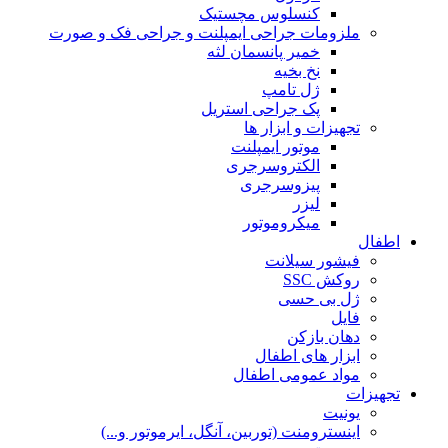
کنسلوس مچستیک
ملزومات جراحی ایمپلنت و جراحی فک و صورت
خمیر پانسمان لثه
نخ بخیه
ژل تامپ
پک جراحی استریل
تجهیزات و ابزار ها
موتور ایمپلنت
الکتروسرجری
پیزوسرجری
لیزر
میکروموتور
اطفال
فیشور سیلانت
روکش SSC
ژل بی حسی
فایل
دهان بازکن
ابزار های اطفال
مواد عمومی اطفال
تجهیزات
یونیت
اینسترومنت (توربین، آنگل، ایرموتور و...)