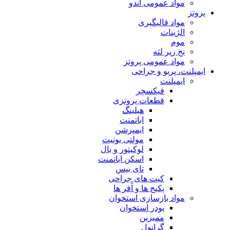
مواد عمومی اندو
پروتز
مواد قالبگیری
الژینات
موم
نخ زیر لثه
مواد عمومی پروتز
ایمپلنت، پریو و جراحی
ایمپلنت
فیکسچر
قطعات پروتزی
هیلینگ
اباتمنت
ایمپرشن
مولتی یونیت
لوکیتور و بال
اسکن اباتمنت
تای بیس
کیت های جراحی
پکیج ها و آفر ها
مواد بازسازی استخوان
پودر استخوان
ممبرین
گرانول