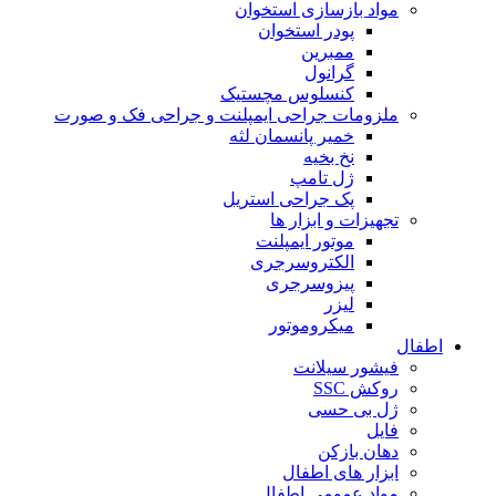
مواد بازسازی استخوان
پودر استخوان
ممبرین
گرانول
کنسلوس مچستیک
ملزومات جراحی ایمپلنت و جراحی فک و صورت
خمیر پانسمان لثه
نخ بخیه
ژل تامپ
پک جراحی استریل
تجهیزات و ابزار ها
موتور ایمپلنت
الکتروسرجری
پیزوسرجری
لیزر
میکروموتور
اطفال
فیشور سیلانت
روکش SSC
ژل بی حسی
فایل
دهان بازکن
ابزار های اطفال
مواد عمومی اطفال