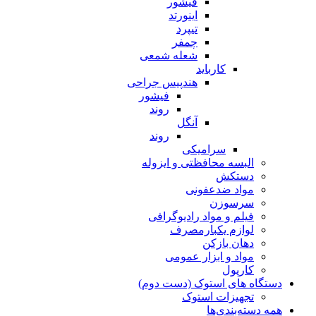
فیشور
اینورتد
تیپرد
چمفر
شعله شمعی
کارباید
هندپیس جراحی
فیشور
روند
آنگل
روند
سرامیکی
البسه محافظتی و ایزوله
دستکش
مواد ضدعفونی
سرسوزن
فیلم و مواد رادیوگرافی
لوازم یکبارمصرف
دهان بازکن
مواد و ابزار عمومی
کارپول
دستگاه های استوک (دست دوم)
تجهیزات استوک
همه دسته‌بندی‌ها