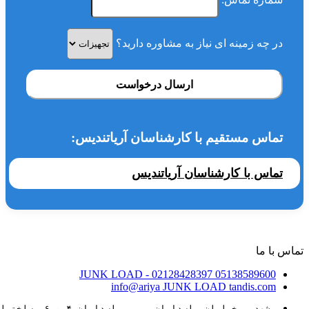
در چه زمینه ای نیاز به مشاوره دارید؟
ارسال درخواست
تماس مستقیم با کارشناسان آریاتندیس:
تماس با کارشناسان آریاتندیس
تماس با ما
JUNK LOAD
- 02128428397
05138589600
info@ariya
JUNK LOAD
tandis.com
مشهد ، خیابان پاسداران، بین پاسداران ۴ و ۶، ساختمان ۸۸