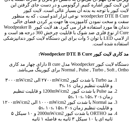
این لایت کیور اشاره کنیم. ارگونومی و در دست جای گرفتن این
لایت کیور با توجه به بدنه آن بسیار عالی است. لایت کیور
woodpecker DTE B Cure نوعی ابزار اندو است ، که به منظور
سفت و سخت نمودن کامپوزیت ها جهت پر کردن فضای خالی
دندان ها مورد استفاده قرار می گیرد. هد لایت کیور Woodpeaker B
Cure از نوع فلزی ضد شوک با قابلیت چرخش 360 درجه هد است و
از لامپ LED با توان 5 وات برای این دستگاه لایت کیور دندانپزشکی
استفاده شده است.
مد کاری لایت کیور Woodpecker DTE B Cure:
دستگاه لایت کیور Woodpecker مدل B cure دارای چهار مد کاری
Normal , Pulse , Turbo , Soft , Ortho برای کیورینگ می‌باشد.
مد Turbo با شدت کیور ۲۷۰۰mW/cm2 الی ۳۰۰۰mW/cm2
و قابلیت تنظیم زمان ۳s، ۱s
مد Pulse با شدت کیور 1200mW/cm2 و قابلیت تنظیم
زمان ۵s، ۱۰s، ۱۵s، ۲۰s
مد Normal با شدت کیور ۱۰۰۰mW/cm2 الی ۱۲۰۰mW/cm2
و قابلیت تنظیم زمان ۵s، ۱۰s، ۱۵s، ۲۰s
مد ORTHO با شدت کیور 2000mW/cm2 و ۱۰ سیکل ۵
ثانیه ای یا ۱۰ سیکل ۳ ثانیه به فاصله ۱ ثانیه