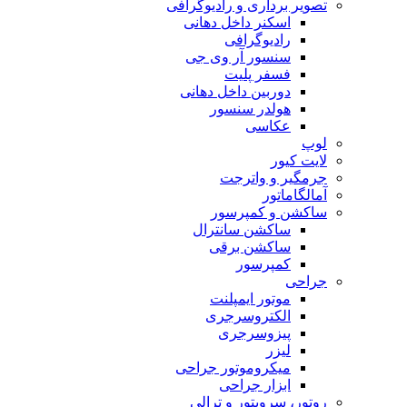
تصویر برداری و رادیوگرافی
اسکنر داخل دهانی
رادیوگرافی
سنسور آر وی جی
فسفر پلیت
دوربین داخل دهانی
هولدر سنسور
عکاسی
لوپ
لایت کیور
جرمگیر و واترجت
آمالگاماتور
ساکشن و کمپرسور
ساکشن سانترال
ساکشن برقی
کمپرسور
جراحی
موتور ایمپلنت
الکتروسرجری
پیزوسرجری
لیزر
میکروموتور جراحی
ابزار جراحی
روتور، سرویتور و ترالی