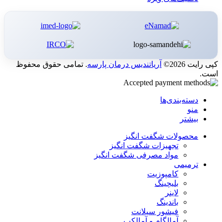
کپی رایت 2026©
آریاتندیس درمان پارسه
. تمامی حقوق محفوظ
است.
دسته‌بندی‌ها
منو
بیشتر
محصولات شگفت انگیز
تجهیزات شگفت انگیز
مواد مصرفی شگفت انگیز
ترمیمی
کامپوزیت
بلیچینگ
لاینر
باندینگ
فیشور سیلانت
آمالگام و آمالکپ