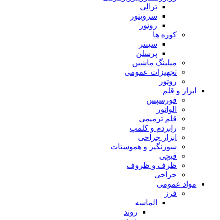
ترالی
سرویتور
روتور
کوره ها
سینتر
پرسلن
میلینگ ماشین
تجهیزات عمومی
روتور
ابزار و قلم
فورسپس
الواتور
قلم ترمیمی
رابردم و کلمپ
ابزار جراحی
سوزنگیر و هموستات
قیچی
ظرف و ظروف
جراحی
مواد عمومی
فرز
الماسه
روند