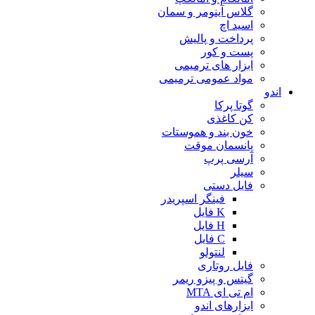
گلاس آینومر و سمان
اسید اچ
پرداخت و پالیش
پست و کور
ابزار های ترمیمی
مواد عمومی ترمیمی
اندو
گوتا پرکا
کن کاغذی
خون بند و هموستات
پانسمان موقت
آرسی پرپ
سیلر
فایل دستی
فینگر اسپریدر
K فایل
H فایل
C فایل
لنتولو
فایل روتاری
گیتس و پیزو ریمر
ام تی ای MTA
ابزارهای اندو