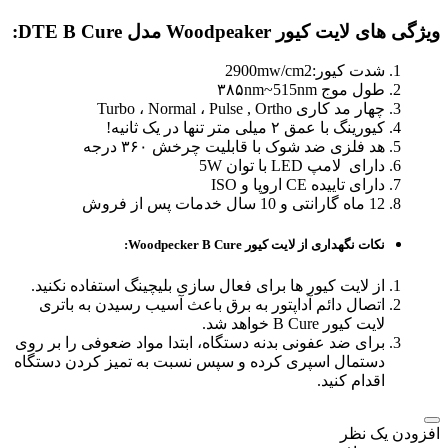
ویژگی های لایت کیور Woodpeaker مدل DTE B Cure:
شدت کیور:2900mw/cm2
طول موج ۳۸۵nm~515nm
چهار مد کاری Turbo ، Normal ، Pulse , Ortho
کیورینگ با عمق ۲ میلی متر تنها در یک ثانیه!
هد فلزی ضد شوک با قابلیت چرخش ۳۶۰ درجه
دارای لامپ LED با توان 5W
دارای تاییده CE اروپا و ISO
12 ماه گارانتی و 10 سال خدمات پس از فروش
نکات نگهداری از لایت کیور Woodpecker B Cure:
از لایت کیور ها برای فعال سازی بلیچینگ استفاده نکنید.
اتصال دائم آداپتور به برق باعث آسیب رسیدن به باتری
لایت کیور B Cure خواهد شد.
برای ضد عفونی بدنه دستگاه، ابتدا مواد ضعوفی را بر روی
دستمال اسپری کرده و سپس نسبت به تمیز کردن دستگاه
اقدام کنید.
افزودن یک نظر