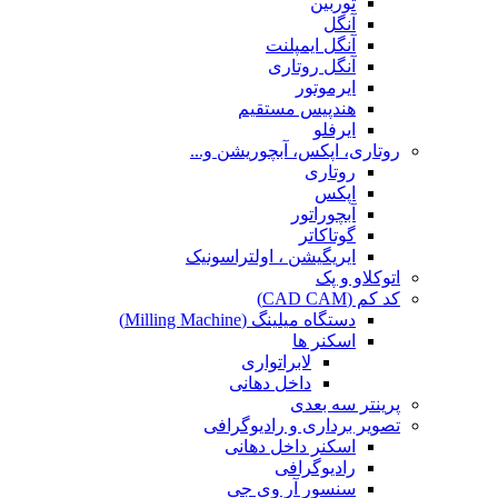
توربین
آنگل
آنگل ایمپلنت
آنگل روتاری
ایرموتور
هندپیس مستقیم
ایرفلو
روتاری، اپکس، آبچوریشن و...
روتاری
اپکس
آبچوراتور
گوتاکاتر
ایریگیشن ، اولتراسونیک
اتوکلاو و پک
کد کم (CAD CAM)
دستگاه میلینگ (Milling Machine)
اسکنر ها
لابراتواری
داخل دهانی
پرینتر سه بعدی
تصویر برداری و رادیوگرافی
اسکنر داخل دهانی
رادیوگرافی
سنسور آر وی جی