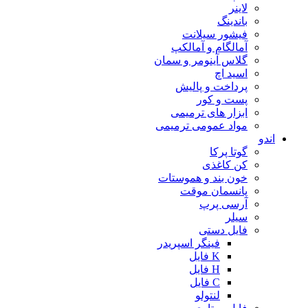
لاینر
باندینگ
فیشور سیلانت
آمالگام و آمالکپ
گلاس آینومر و سمان
اسید اچ
پرداخت و پالیش
پست و کور
ابزار های ترمیمی
مواد عمومی ترمیمی
اندو
گوتا پرکا
کن کاغذی
خون بند و هموستات
پانسمان موقت
آرسی پرپ
سیلر
فایل دستی
فینگر اسپریدر
K فایل
H فایل
C فایل
لنتولو