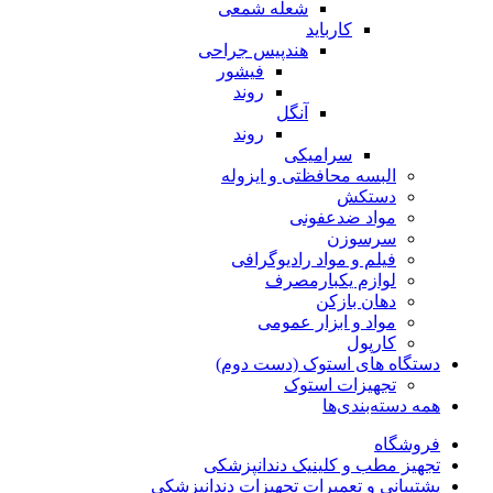
شعله شمعی
کارباید
هندپیس جراحی
فیشور
روند
آنگل
روند
سرامیکی
البسه محافظتی و ایزوله
دستکش
مواد ضدعفونی
سرسوزن
فیلم و مواد رادیوگرافی
لوازم یکبارمصرف
دهان بازکن
مواد و ابزار عمومی
کارپول
دستگاه های استوک (دست دوم)
تجهیزات استوک
همه دسته‌بندی‌ها
فروشگاه
تجهیز مطب و کلینیک دندانپزشکی
پشتیبانی و تعمیرات تجهیزات دندانپزشکی