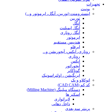
تجهیزات
یونیت
اینسترومنت (توربین، آنگل، ایرموتور و...)
توربین
آنگل
آنگل ایمپلنت
آنگل روتاری
ایرموتور
هندپیس مستقیم
ایرفلو
روتاری، اپکس، آبچوریشن و...
روتاری
اپکس
آبچوراتور
گوتاکاتر
ایریگیشن ، اولتراسونیک
اتوکلاو و پک
کد کم (CAD CAM)
دستگاه میلینگ (Milling Machine)
اسکنر ها
لابراتواری
داخل دهانی
پرینتر سه بعدی