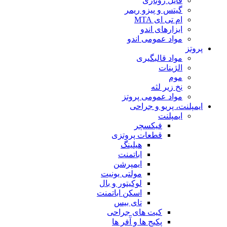
فایل روتاری
گیتس و پیزو ریمر
ام تی ای MTA
ابزارهای اندو
مواد عمومی اندو
پروتز
مواد قالبگیری
الژینات
موم
نخ زیر لثه
مواد عمومی پروتز
ایمپلنت، پریو و جراحی
ایمپلنت
فیکسچر
قطعات پروتزی
هیلینگ
اباتمنت
ایمپرشن
مولتی یونیت
لوکیتور و بال
اسکن اباتمنت
تای بیس
کیت های جراحی
پکیج ها و آفر ها