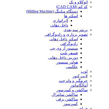
اتوکلاو و پک
کد کم (CAD CAM)
دستگاه میلینگ (Milling Machine)
اسکنر ها
لابراتواری
داخل دهانی
پرینتر سه بعدی
تصویر برداری و رادیوگرافی
اسکنر داخل دهانی
رادیوگرافی
سنسور آر وی جی
فسفر پلیت
دوربین داخل دهانی
هولدر سنسور
عکاسی
لوپ
لایت کیور
جرمگیر و واترجت
آمالگاماتور
ساکشن و کمپرسور
ساکشن سانترال
ساکشن برقی
کمپرسور
جراحی