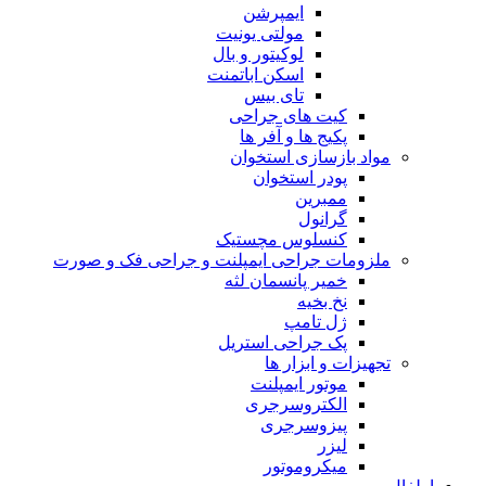
ایمپرشن
مولتی یونیت
لوکیتور و بال
اسکن اباتمنت
تای بیس
کیت های جراحی
پکیج ها و آفر ها
مواد بازسازی استخوان
پودر استخوان
ممبرین
گرانول
کنسلوس مچستیک
ملزومات جراحی ایمپلنت و جراحی فک و صورت
خمیر پانسمان لثه
نخ بخیه
ژل تامپ
پک جراحی استریل
تجهیزات و ابزار ها
موتور ایمپلنت
الکتروسرجری
پیزوسرجری
لیزر
میکروموتور