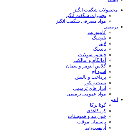
محصولات شگفت انگیز
تجهیزات شگفت انگیز
مواد مصرفی شگفت انگیز
ترمیمی
کامپوزیت
بلیچینگ
لاینر
باندینگ
فیشور سیلانت
آمالگام و آمالکپ
گلاس آینومر و سمان
اسید اچ
پرداخت و پالیش
پست و کور
ابزار های ترمیمی
مواد عمومی ترمیمی
اندو
گوتا پرکا
کن کاغذی
خون بند و هموستات
پانسمان موقت
آرسی پرپ