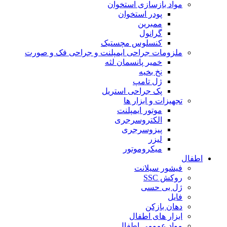
مواد بازسازی استخوان
پودر استخوان
ممبرین
گرانول
کنسلوس مچستیک
ملزومات جراحی ایمپلنت و جراحی فک و صورت
خمیر پانسمان لثه
نخ بخیه
ژل تامپ
پک جراحی استریل
تجهیزات و ابزار ها
موتور ایمپلنت
الکتروسرجری
پیزوسرجری
لیزر
میکروموتور
اطفال
فیشور سیلانت
روکش SSC
ژل بی حسی
فایل
دهان بازکن
ابزار های اطفال
مواد عمومی اطفال