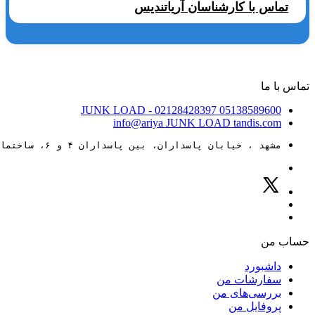
تماس با کارشناسان آریاتندیس
تماس با ما
JUNK LOAD
- 02128428397
05138589600
info@ariya
JUNK LOAD
tandis.com
مشهد ، خیابان پاسداران، بین پاسداران ۴ و ۶، ساختمان ۸۸
حساب من
داشبورد
سفارشات من
بررسی‌های من
پروفایل من