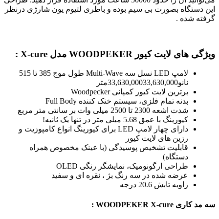
این دستگاه بصورت بی سیم بوده و باطری لتیوم یون شارژی درنظر
گرفته شده .
ویژگی های لایت کیور WOODPEKER مدل X-cure :
لامپ LED نسل سه Multi-Wave طول موج 385 تا 515
نانو33,630,00033,630,000متر
برترین لایت کیور کمپانی Woodpecker
بدنه تمام فلزی، سیستم خنک کننده Full Body
شدت اشعه 2300 تا 2500 میلی وات بر سانتی متر مربع
کیورینگ با عمق 5.68 میلی متر در تنها یک ثانیه!
دارای چهار لامپ LED برای کیورینگ انواع کامپوزیت و
رزین های لایت کیور
قابلیت تشخیص پوسیدگی (با عینک مخصوص همراه
دستگاه)
طراحی ارگونومیک، نمایشگر رنگی OLED
عرضه شده در سه رنگ بژ ، نقره ای و سفید
زاویه تابش 20.6 درجه
سه مد کاری WOODPEKER‌ X‌-‌cure :