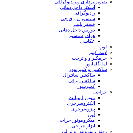
تصویر برداری و رادیوگرافی
اسکنر داخل دهانی
رادیوگرافی
سنسور آر وی جی
فسفر پلیت
دوربین داخل دهانی
هولدر سنسور
عکاسی
لوپ
لایت کیور
جرمگیر و واترجت
آمالگاماتور
ساکشن و کمپرسور
ساکشن سانترال
ساکشن برقی
کمپرسور
جراحی
موتور ایمپلنت
الکتروسرجری
پیزوسرجری
لیزر
میکروموتور جراحی
ابزار جراحی
روتور، سرویتور و ترالی