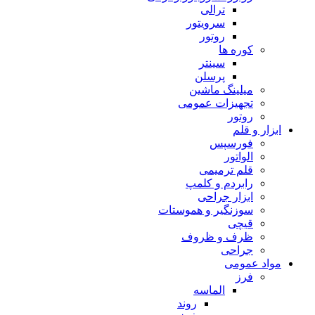
ترالی
سرویتور
روتور
کوره ها
سینتر
پرسلن
میلینگ ماشین
تجهیزات عمومی
روتور
ابزار و قلم
فورسپس
الواتور
قلم ترمیمی
رابردم و کلمپ
ابزار جراحی
سوزنگیر و هموستات
قیچی
ظرف و ظروف
جراحی
مواد عمومی
فرز
الماسه
روند