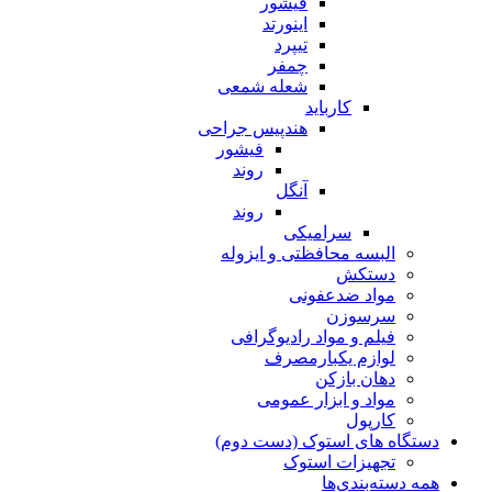
فیشور
اینورتد
تیپرد
چمفر
شعله شمعی
کارباید
هندپیس جراحی
فیشور
روند
آنگل
روند
سرامیکی
البسه محافظتی و ایزوله
دستکش
مواد ضدعفونی
سرسوزن
فیلم و مواد رادیوگرافی
لوازم یکبارمصرف
دهان بازکن
مواد و ابزار عمومی
کارپول
دستگاه های استوک (دست دوم)
تجهیزات استوک
همه دسته‌بندی‌ها