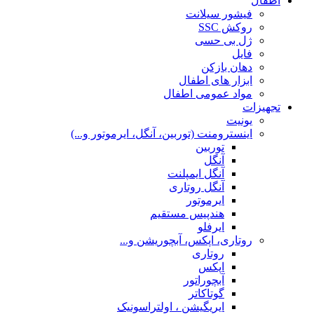
اطفال
فیشور سیلانت
روکش SSC
ژل بی حسی
فایل
دهان بازکن
ابزار های اطفال
مواد عمومی اطفال
تجهیزات
یونیت
اینسترومنت (توربین، آنگل، ایرموتور و...)
توربین
آنگل
آنگل ایمپلنت
آنگل روتاری
ایرموتور
هندپیس مستقیم
ایرفلو
روتاری، اپکس، آبچوریشن و...
روتاری
اپکس
آبچوراتور
گوتاکاتر
ایریگیشن ، اولتراسونیک