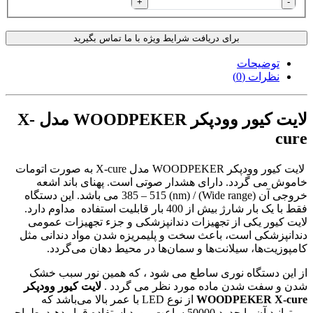
+
-
برای دریافت شرایط ویژه با ما تماس بگیرید
توضیحات
نظرات (0)
لایت کیور وودپکر WOODPEKER مدل X-
cure
لایت کیور وودپکر WOODPEKER مدل X-cure به صورت اتومات
خاموش می گردد. دارای هشدار صوتی است. پهنای باند اشعه
خروجی آن (Wide range) / 385 – 515 (nm) می باشد. این دستگاه
فقط با یک بار شارژ بیش از 400 بار قابلیت استفاده مداوم دارد.
لایت کیور یکی از تجهیزات دندانپزشکی و جزء تجهیزات عمومی
دندانپزشکی است، باعث سخت و پلیمریزه شدن مواد دندانی مثل
کامپوزیت‌ها، سیلانت‌ها و سمان‌ها در محیط دهان می‌گردد.
از این دستگاه نوری ساطع می شود ، که همین نور سبب خشک
شدن و سفت شدن ماده مورد نظر می گردد .
لایت کیور وودپکر
WOODPEKER X‌-cure
از نوع LED با عمر بالا می‌باشد که
می‌توانید آن را حدود 50000 ساعت مورد استفاده قرار دهید. طراحی