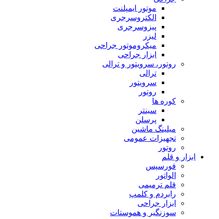
موتور ایمپلنت
الکتروسرجری
پیزوسرجری
لیزر
میکروموتور جراحی
ابزار جراحی
روتور، سرویتور و ترالی
ترالی
سرویتور
روتور
کوره ها
سینتر
پرسلن
میلینگ ماشین
تجهیزات عمومی
روتور
ابزار و قلم
فورسپس
الواتور
قلم ترمیمی
رابردم و کلمپ
ابزار جراحی
سوزنگیر و هموستات