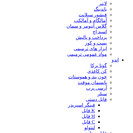
لاینر
باندینگ
فیشور سیلانت
آمالگام و آمالکپ
گلاس آینومر و سمان
اسید اچ
پرداخت و پالیش
پست و کور
ابزار های ترمیمی
مواد عمومی ترمیمی
اندو
گوتا پرکا
کن کاغذی
خون بند و هموستات
پانسمان موقت
آرسی پرپ
سیلر
فایل دستی
فینگر اسپریدر
K فایل
H فایل
C فایل
لنتولو