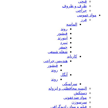
قیچی
ظرف و ظروف
جراحی
مواد عمومی
فرز
الماسه
روند
فیشور
اینورتد
تیپرد
چمفر
شعله شمعی
کارباید
هندپیس جراحی
فیشور
روند
آنگل
روند
سرامیکی
البسه محافظتی و ایزوله
دستکش
مواد ضدعفونی
سرسوزن
فیلم و مواد رادیوگرافی