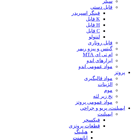
سیلر
فایل دستی
فینگر اسپریدر
K فایل
H فایل
C فایل
لنتولو
فایل روتاری
گیتس و پیزو ریمر
ام تی ای MTA
ابزارهای اندو
مواد عمومی اندو
پروتز
مواد قالبگیری
الژینات
موم
نخ زیر لثه
مواد عمومی پروتز
ایمپلنت، پریو و جراحی
ایمپلنت
فیکسچر
قطعات پروتزی
هیلینگ
اباتمنت