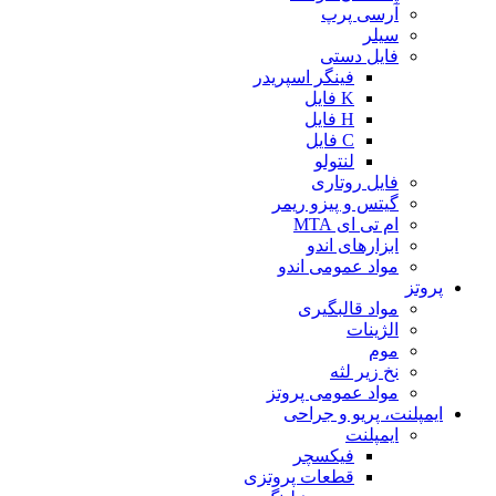
آرسی پرپ
سیلر
فایل دستی
فینگر اسپریدر
K فایل
H فایل
C فایل
لنتولو
فایل روتاری
گیتس و پیزو ریمر
ام تی ای MTA
ابزارهای اندو
مواد عمومی اندو
پروتز
مواد قالبگیری
الژینات
موم
نخ زیر لثه
مواد عمومی پروتز
ایمپلنت، پریو و جراحی
ایمپلنت
فیکسچر
قطعات پروتزی