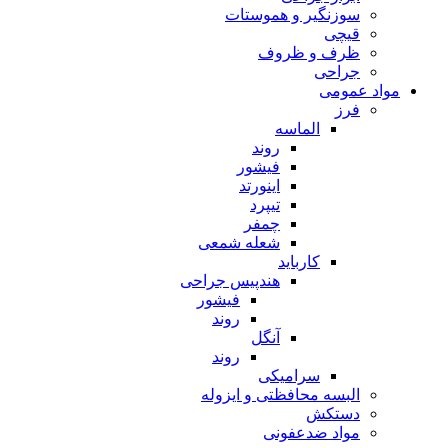
سوزنگیر و هموستات
قیچی
ظرف و ظروف
جراحی
مواد عمومی
فرز
الماسه
روند
فیشور
اینورتد
تیپرد
چمفر
شعله شمعی
کارباید
هندپیس جراحی
فیشور
روند
آنگل
روند
سرامیکی
البسه محافظتی و ایزوله
دستکش
مواد ضدعفونی