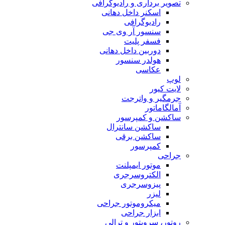
تصویر برداری و رادیوگرافی
اسکنر داخل دهانی
رادیوگرافی
سنسور آر وی جی
فسفر پلیت
دوربین داخل دهانی
هولدر سنسور
عکاسی
لوپ
لایت کیور
جرمگیر و واترجت
آمالگاماتور
ساکشن و کمپرسور
ساکشن سانترال
ساکشن برقی
کمپرسور
جراحی
موتور ایمپلنت
الکتروسرجری
پیزوسرجری
لیزر
میکروموتور جراحی
ابزار جراحی
روتور، سرویتور و ترالی