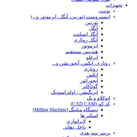
تجهیزات
یونیت
اینسترومنت (توربین، آنگل، ایرموتور و...)
توربین
آنگل
آنگل ایمپلنت
آنگل روتاری
ایرموتور
هندپیس مستقیم
ایرفلو
روتاری، اپکس، آبچوریشن و...
روتاری
اپکس
آبچوراتور
گوتاکاتر
ایریگیشن ، اولتراسونیک
اتوکلاو و پک
کد کم (CAD CAM)
دستگاه میلینگ (Milling Machine)
اسکنر ها
لابراتواری
داخل دهانی
پرینتر سه بعدی