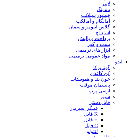
لاینر
باندینگ
فیشور سیلانت
آمالگام و آمالکپ
گلاس آینومر و سمان
اسید اچ
پرداخت و پالیش
پست و کور
ابزار های ترمیمی
مواد عمومی ترمیمی
اندو
گوتا پرکا
کن کاغذی
خون بند و هموستات
پانسمان موقت
آرسی پرپ
سیلر
فایل دستی
فینگر اسپریدر
K فایل
H فایل
C فایل
لنتولو