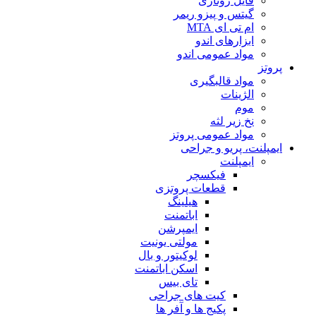
فایل روتاری
گیتس و پیزو ریمر
ام تی ای MTA
ابزارهای اندو
مواد عمومی اندو
پروتز
مواد قالبگیری
الژینات
موم
نخ زیر لثه
مواد عمومی پروتز
ایمپلنت، پریو و جراحی
ایمپلنت
فیکسچر
قطعات پروتزی
هیلینگ
اباتمنت
ایمپرشن
مولتی یونیت
لوکیتور و بال
اسکن اباتمنت
تای بیس
کیت های جراحی
پکیج ها و آفر ها