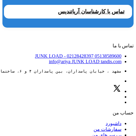
تماس با کارشناسان آریاتندیس
تماس با ما
JUNK LOAD
- 02128428397
05138589600
info@ariya
JUNK LOAD
tandis.com
مشهد ، خیابان پاسداران، بین پاسداران ۴ و ۶، ساختمان ۸۸
حساب من
داشبورد
سفارشات من
بررسی‌های من