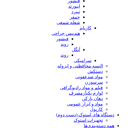
فیشور
اینورتد
تیپرد
چمفر
شعله شمعی
کارباید
هندپیس جراحی
فیشور
روند
آنگل
روند
سرامیکی
البسه محافظتی و ایزوله
دستکش
مواد ضدعفونی
سرسوزن
فیلم و مواد رادیوگرافی
لوازم یکبارمصرف
دهان بازکن
مواد و ابزار عمومی
کارپول
دستگاه های استوک (دست دوم)
تجهیزات استوک
همه دسته‌بندی‌ها