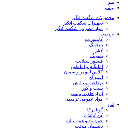
منو
بیشتر
محصولات شگفت انگیز
تجهیزات شگفت انگیز
مواد مصرفی شگفت انگیز
ترمیمی
کامپوزیت
بلیچینگ
لاینر
باندینگ
فیشور سیلانت
آمالگام و آمالکپ
گلاس آینومر و سمان
اسید اچ
پرداخت و پالیش
پست و کور
ابزار های ترمیمی
مواد عمومی ترمیمی
اندو
گوتا پرکا
کن کاغذی
خون بند و هموستات
پانسمان موقت