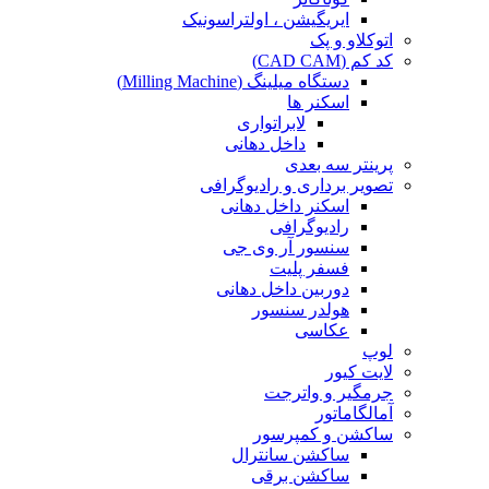
ایریگیشن ، اولتراسونیک
اتوکلاو و پک
کد کم (CAD CAM)
دستگاه میلینگ (Milling Machine)
اسکنر ها
لابراتواری
داخل دهانی
پرینتر سه بعدی
تصویر برداری و رادیوگرافی
اسکنر داخل دهانی
رادیوگرافی
سنسور آر وی جی
فسفر پلیت
دوربین داخل دهانی
هولدر سنسور
عکاسی
لوپ
لایت کیور
جرمگیر و واترجت
آمالگاماتور
ساکشن و کمپرسور
ساکشن سانترال
ساکشن برقی