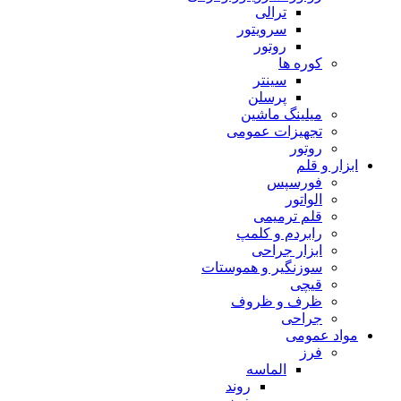
ترالی
سرویتور
روتور
کوره ها
سینتر
پرسلن
میلینگ ماشین
تجهیزات عمومی
روتور
ابزار و قلم
فورسپس
الواتور
قلم ترمیمی
رابردم و کلمپ
ابزار جراحی
سوزنگیر و هموستات
قیچی
ظرف و ظروف
جراحی
مواد عمومی
فرز
الماسه
روند