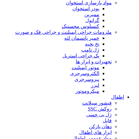
مواد بازسازی استخوان
پودر استخوان
ممبرین
گرانول
کنسلوس مچستیک
ملزومات جراحی ایمپلنت و جراحی فک و صورت
خمیر پانسمان لثه
نخ بخیه
ژل تامپ
پک جراحی استریل
تجهیزات و ابزار ها
موتور ایمپلنت
الکتروسرجری
پیزوسرجری
لیزر
میکروموتور
اطفال
فیشور سیلانت
روکش SSC
ژل بی حسی
فایل
دهان بازکن
ابزار های اطفال
مواد عمومی اطفال