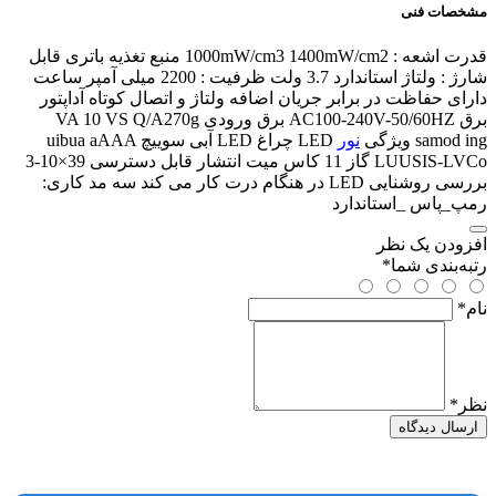
مشخصات فنی
قدرت اشعه : 1000mW/cm3 1400mW/cm2 منبع تغذیه باتری قابل
شارژ : ولتاژ استاندارد 3.7 ولت ظرفیت : 2200 میلی آمپر ساعت
دارای حفاظت در برابر جریان اضافه ولتاژ و اتصال کوتاه آداپتور
برق AC100-240V-50/60HZ برق ورودی VA 10 VS Q/A270g
samod ing ویژگی
نور
LED چراغ LED آبی سويیچ uibua aAAA
LUUSIS-LVCo گاز 11 کاس میت انتشار قابل دسترسی 39×10-3
بررسی روشنایی LED در هنگام درت کار می کند سه مد کاری:
رمپ_پاس _استاندارد
افزودن یک نظر
رتبه‌بندی شما
*
نام
*
نظر
*
ارسال دیدگاه