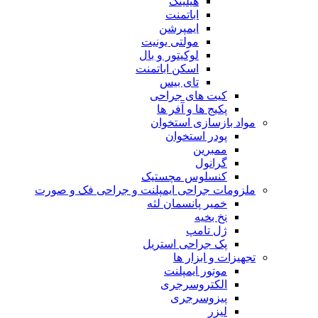
هیلینگ
اباتمنت
ایمپرشن
مولتی یونیت
لوکیتور و بال
اسکن اباتمنت
تای بیس
کیت های جراحی
پکیج ها و آفر ها
مواد بازسازی استخوان
پودر استخوان
ممبرین
گرانول
کنسلوس مچستیک
ملزومات جراحی ایمپلنت و جراحی فک و صورت
خمیر پانسمان لثه
نخ بخیه
ژل تامپ
پک جراحی استریل
تجهیزات و ابزار ها
موتور ایمپلنت
الکتروسرجری
پیزوسرجری
لیزر