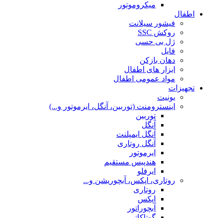
میکروموتور
اطفال
فیشور سیلانت
روکش SSC
ژل بی حسی
فایل
دهان بازکن
ابزار های اطفال
مواد عمومی اطفال
تجهیزات
یونیت
اینسترومنت (توربین، آنگل، ایرموتور و...)
توربین
آنگل
آنگل ایمپلنت
آنگل روتاری
ایرموتور
هندپیس مستقیم
ایرفلو
روتاری، اپکس، آبچوریشن و...
روتاری
اپکس
آبچوراتور
گوتاکاتر