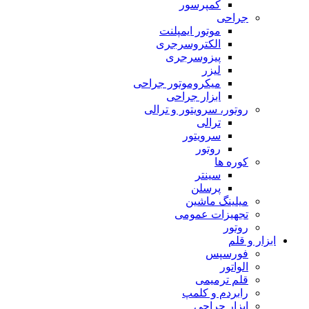
کمپرسور
جراحی
موتور ایمپلنت
الکتروسرجری
پیزوسرجری
لیزر
میکروموتور جراحی
ابزار جراحی
روتور، سرویتور و ترالی
ترالی
سرویتور
روتور
کوره ها
سینتر
پرسلن
میلینگ ماشین
تجهیزات عمومی
روتور
ابزار و قلم
فورسپس
الواتور
قلم ترمیمی
رابردم و کلمپ
ابزار جراحی