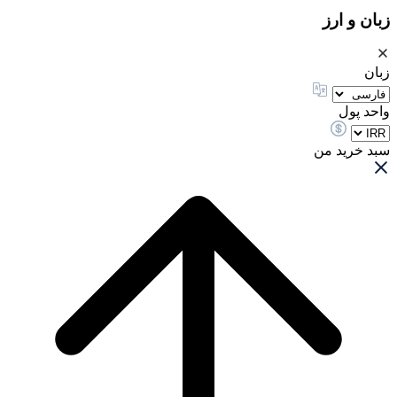
زبان و ارز
زبان
واحد پول
سبد خرید من