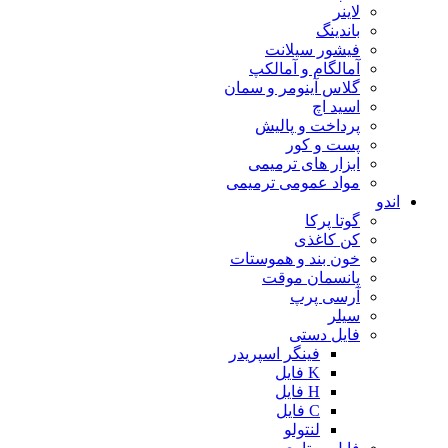
لاینر
باندینگ
فیشور سیلانت
آمالگام و آمالکپ
گلاس آینومر و سمان
اسید اچ
پرداخت و پالیش
پست و کور
ابزار های ترمیمی
مواد عمومی ترمیمی
اندو
گوتا پرکا
کن کاغذی
خون بند و هموستات
پانسمان موقت
آرسی پرپ
سیلر
فایل دستی
فینگر اسپریدر
K فایل
H فایل
C فایل
لنتولو