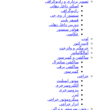
تصویر برداری و رادیوگرافی
اسکنر داخل دهانی
رادیوگرافی
سنسور آر وی جی
فسفر پلیت
دوربین داخل دهانی
هولدر سنسور
عکاسی
لوپ
لایت کیور
جرمگیر و واترجت
آمالگاماتور
ساکشن و کمپرسور
ساکشن سانترال
ساکشن برقی
کمپرسور
جراحی
موتور ایمپلنت
الکتروسرجری
پیزوسرجری
لیزر
میکروموتور جراحی
ابزار جراحی
روتور، سرویتور و ترالی