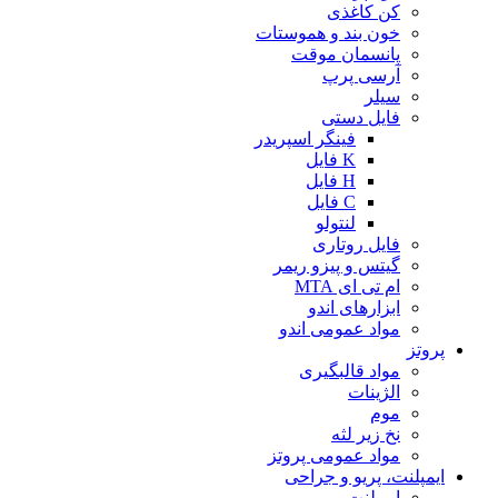
کن کاغذی
خون بند و هموستات
پانسمان موقت
آرسی پرپ
سیلر
فایل دستی
فینگر اسپریدر
K فایل
H فایل
C فایل
لنتولو
فایل روتاری
گیتس و پیزو ریمر
ام تی ای MTA
ابزارهای اندو
مواد عمومی اندو
پروتز
مواد قالبگیری
الژینات
موم
نخ زیر لثه
مواد عمومی پروتز
ایمپلنت، پریو و جراحی
ایمپلنت