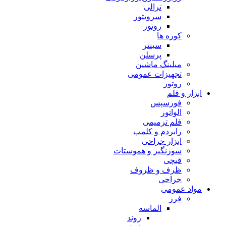
ترالی
سرویتور
روتور
کوره ها
سینتر
پرسلن
میلینگ ماشین
تجهیزات عمومی
روتور
ابزار و قلم
فورسپس
الواتور
قلم ترمیمی
رابردم و کلمپ
ابزار جراحی
سوزنگیر و هموستات
قیچی
ظرف و ظروف
جراحی
مواد عمومی
فرز
الماسه
روند