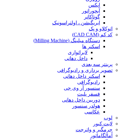
اپکس
آبچوراتور
گوتاکاتر
ایریگیشن ، اولتراسونیک
اتوکلاو و پک
کد کم (CAD CAM)
دستگاه میلینگ (Milling Machine)
اسکنر ها
لابراتواری
داخل دهانی
پرینتر سه بعدی
تصویر برداری و رادیوگرافی
اسکنر داخل دهانی
رادیوگرافی
سنسور آر وی جی
فسفر پلیت
دوربین داخل دهانی
هولدر سنسور
عکاسی
لوپ
لایت کیور
جرمگیر و واترجت
آمالگاماتور