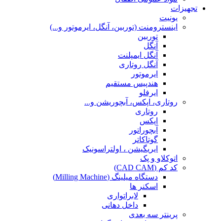
تجهیزات
یونیت
اینسترومنت (توربین، آنگل، ایرموتور و...)
توربین
آنگل
آنگل ایمپلنت
آنگل روتاری
ایرموتور
هندپیس مستقیم
ایرفلو
روتاری، اپکس، آبچوریشن و...
روتاری
اپکس
آبچوراتور
گوتاکاتر
ایریگیشن ، اولتراسونیک
اتوکلاو و پک
کد کم (CAD CAM)
دستگاه میلینگ (Milling Machine)
اسکنر ها
لابراتواری
داخل دهانی
پرینتر سه بعدی