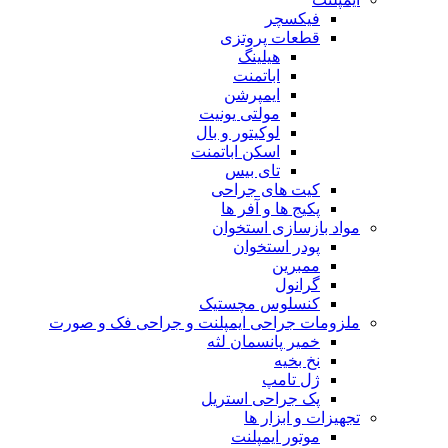
فیکسچر
قطعات پروتزی
هیلینگ
اباتمنت
ایمپرشن
مولتی یونیت
لوکیتور و بال
اسکن اباتمنت
تای بیس
کیت های جراحی
پکیج ها و آفر ها
مواد بازسازی استخوان
پودر استخوان
ممبرین
گرانول
کنسلوس مچستیک
ملزومات جراحی ایمپلنت و جراحی فک و صورت
خمیر پانسمان لثه
نخ بخیه
ژل تامپ
پک جراحی استریل
تجهیزات و ابزار ها
موتور ایمپلنت