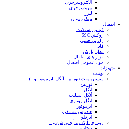
الکتروسرجری
پیزوسرجری
لیزر
میکروموتور
اطفال
فیشور سیلانت
روکش SSC
ژل بی حسی
فایل
دهان بازکن
ابزار های اطفال
مواد عمومی اطفال
تجهیزات
یونیت
اینسترومنت (توربین، آنگل، ایرموتور و...)
توربین
آنگل
آنگل ایمپلنت
آنگل روتاری
ایرموتور
هندپیس مستقیم
ایرفلو
روتاری، اپکس، آبچوریشن و...
روتاری