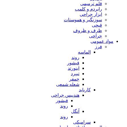
قلم ترمیمی
رابردم و کلمپ
ابزار جراحی
سوزنگیر و هموستات
قیچی
ظرف و ظروف
جراحی
مواد عمومی
فرز
الماسه
روند
فیشور
اینورتد
تیپرد
چمفر
شعله شمعی
کارباید
هندپیس جراحی
فیشور
روند
آنگل
روند
سرامیکی