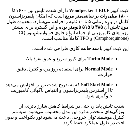
لایت کیور
Woodpecker LED.F
دارای شدت تابش بین
۱۶۰۰ تا
۱۸۰۰ میلی‌وات بر سانتی‌متر مربع
است که امکان پلیمریزاسیون
کامل در بازه زمانی ۵ تا ۱۰ ثانیه را فراهم می‌سازد. محدوده طول
موج تابش آن
۳۸۵ تا ۵۱۵ نانومتر
بوده و این گستره برای بیشتر
رزین‌های کامپوزیتی از جمله انواع حاوی فوتواینیشیِیتور CQ
(Camphorquinone) و TPO کاملاً مناسب است.
این لایت کیور با
سه حالت کاری
طراحی شده است:
Turbo Mode
برای کیور سریع و عمق نفوذ بالا،
Normal Mode
برای استفاده روزمره و کنترل دقیق
حرارت،
Soft Start Mode
که به تدریج شدت نور را افزایش می‌دهد
تا از استرس پلیمریزاسیون و انقباض ناگهانی کامپوزیت
جلوگیری شود.
شدت تابش پایدار، حتی در شرایط کاهش شارژ باتری، از
ویژگی‌های منحصربه‌فرد این مدل محسوب می‌شود. سیستم
کنترل هوشمند توان خروجی، باعث می‌شود نور یکنواخت و بدون
افت در طول عملکرد حفظ گردد.