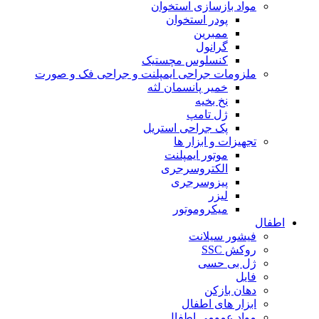
مواد بازسازی استخوان
پودر استخوان
ممبرین
گرانول
کنسلوس مچستیک
ملزومات جراحی ایمپلنت و جراحی فک و صورت
خمیر پانسمان لثه
نخ بخیه
ژل تامپ
پک جراحی استریل
تجهیزات و ابزار ها
موتور ایمپلنت
الکتروسرجری
پیزوسرجری
لیزر
میکروموتور
اطفال
فیشور سیلانت
روکش SSC
ژل بی حسی
فایل
دهان بازکن
ابزار های اطفال
مواد عمومی اطفال