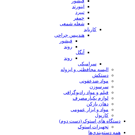
فیشور
اینورتد
تیپرد
چمفر
شعله شمعی
کارباید
هندپیس جراحی
فیشور
روند
آنگل
روند
سرامیکی
البسه محافظتی و ایزوله
دستکش
مواد ضدعفونی
سرسوزن
فیلم و مواد رادیوگرافی
لوازم یکبارمصرف
دهان بازکن
مواد و ابزار عمومی
کارپول
دستگاه های استوک (دست دوم)
تجهیزات استوک
همه دسته‌بندی‌ها