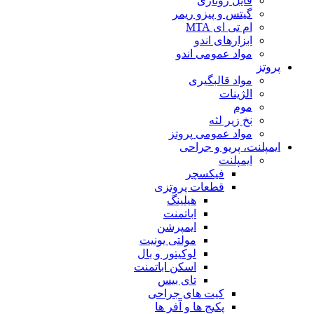
فایل روتاری
گیتس و پیزو ریمر
ام تی ای MTA
ابزارهای اندو
مواد عمومی اندو
پروتز
مواد قالبگیری
الژینات
موم
نخ زیر لثه
مواد عمومی پروتز
ایمپلنت، پریو و جراحی
ایمپلنت
فیکسچر
قطعات پروتزی
هیلینگ
اباتمنت
ایمپرشن
مولتی یونیت
لوکیتور و بال
اسکن اباتمنت
تای بیس
کیت های جراحی
پکیج ها و آفر ها