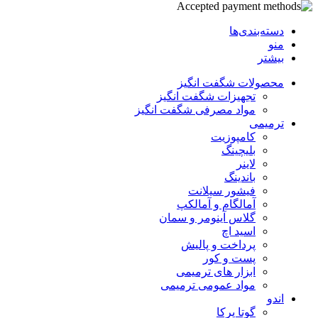
دسته‌بندی‌ها
منو
بیشتر
محصولات شگفت انگیز
تجهیزات شگفت انگیز
مواد مصرفی شگفت انگیز
ترمیمی
کامپوزیت
بلیچینگ
لاینر
باندینگ
فیشور سیلانت
آمالگام و آمالکپ
گلاس آینومر و سمان
اسید اچ
پرداخت و پالیش
پست و کور
ابزار های ترمیمی
مواد عمومی ترمیمی
اندو
گوتا پرکا