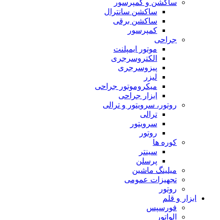
ساکشن و کمپرسور
ساکشن سانترال
ساکشن برقی
کمپرسور
جراحی
موتور ایمپلنت
الکتروسرجری
پیزوسرجری
لیزر
میکروموتور جراحی
ابزار جراحی
روتور، سرویتور و ترالی
ترالی
سرویتور
روتور
کوره ها
سینتر
پرسلن
میلینگ ماشین
تجهیزات عمومی
روتور
ابزار و قلم
فورسپس
الواتور