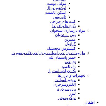
مولتی یونیت
لوکیتور و بال
اسکن اباتمنت
تای بیس
کیت های جراحی
پکیج ها و آفر ها
مواد بازسازی استخوان
پودر استخوان
ممبرین
گرانول
کنسلوس مچستیک
ملزومات جراحی ایمپلنت و جراحی فک و صورت
خمیر پانسمان لثه
نخ بخیه
ژل تامپ
پک جراحی استریل
تجهیزات و ابزار ها
موتور ایمپلنت
الکتروسرجری
پیزوسرجری
لیزر
میکروموتور
اطفال