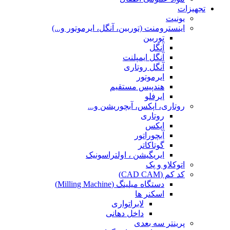
تجهیزات
یونیت
اینسترومنت (توربین، آنگل، ایرموتور و...)
توربین
آنگل
آنگل ایمپلنت
آنگل روتاری
ایرموتور
هندپیس مستقیم
ایرفلو
روتاری، اپکس، آبچوریشن و...
روتاری
اپکس
آبچوراتور
گوتاکاتر
ایریگیشن ، اولتراسونیک
اتوکلاو و پک
کد کم (CAD CAM)
دستگاه میلینگ (Milling Machine)
اسکنر ها
لابراتواری
داخل دهانی
پرینتر سه بعدی