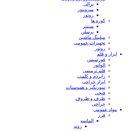
ترالی
سرویتور
روتور
کوره ها
سینتر
پرسلن
میلینگ ماشین
تجهیزات عمومی
روتور
ابزار و قلم
فورسپس
الواتور
قلم ترمیمی
رابردم و کلمپ
ابزار جراحی
سوزنگیر و هموستات
قیچی
ظرف و ظروف
جراحی
مواد عمومی
فرز
الماسه
روند