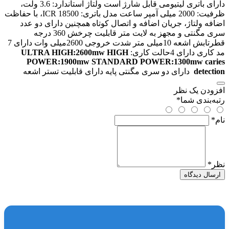
دارای باتری لیتیومی قابل شارژ است
ولتاژ استاندارد: 3.6 ولت،
ظرفیت: 2000 میلی آمپر ساعت
مدل باتری: ICR 18500، با حفاظت
اضافه ولتاژ، جریان اضافه و اتصال کوتاه همچنین دارای دو عدد
سری مگنتی و مجهز به لایت متر قابلیت چرخش 360 درجه
قطرتابش اشعه 10میلی متر شدت خروجی 2600میلی وات دارای 7
مد کاری دارای 4حالت کاری:
HIGH
ULTRA HIGH:2600mw
POWER:1900mw
STANDARD POWER:1300mw
caries
detection
دارای دو سری مگنتی پایه دارای قابلیت تستر اشعه
افزودن یک نظر
رتبه‌بندی شما
*
نام
*
نظر
*
ارسال دیدگاه