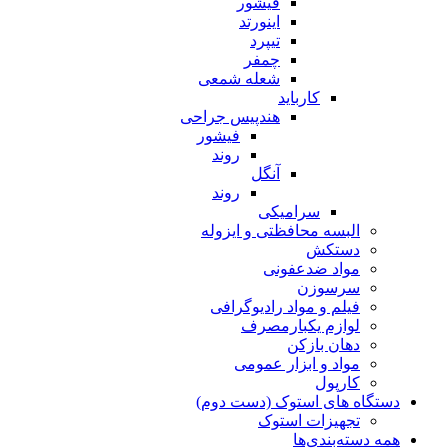
فیشور
اینورتد
تیپرد
چمفر
شعله شمعی
کارباید
هندپیس جراحی
فیشور
روند
آنگل
روند
سرامیکی
البسه محافظتی و ایزوله
دستکش
مواد ضدعفونی
سرسوزن
فیلم و مواد رادیوگرافی
لوازم یکبارمصرف
دهان بازکن
مواد و ابزار عمومی
کارپول
دستگاه های استوک (دست دوم)
تجهیزات استوک
همه دسته‌بندی‌ها