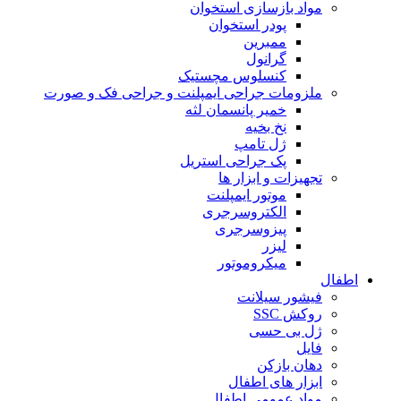
مواد بازسازی استخوان
پودر استخوان
ممبرین
گرانول
کنسلوس مچستیک
ملزومات جراحی ایمپلنت و جراحی فک و صورت
خمیر پانسمان لثه
نخ بخیه
ژل تامپ
پک جراحی استریل
تجهیزات و ابزار ها
موتور ایمپلنت
الکتروسرجری
پیزوسرجری
لیزر
میکروموتور
اطفال
فیشور سیلانت
روکش SSC
ژل بی حسی
فایل
دهان بازکن
ابزار های اطفال
مواد عمومی اطفال