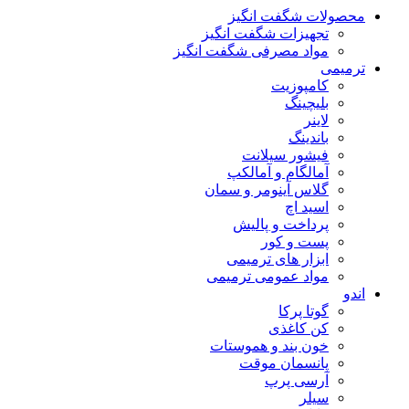
محصولات شگفت انگیز
تجهیزات شگفت انگیز
مواد مصرفی شگفت انگیز
ترمیمی
کامپوزیت
بلیچینگ
لاینر
باندینگ
فیشور سیلانت
آمالگام و آمالکپ
گلاس آینومر و سمان
اسید اچ
پرداخت و پالیش
پست و کور
ابزار های ترمیمی
مواد عمومی ترمیمی
اندو
گوتا پرکا
کن کاغذی
خون بند و هموستات
پانسمان موقت
آرسی پرپ
سیلر