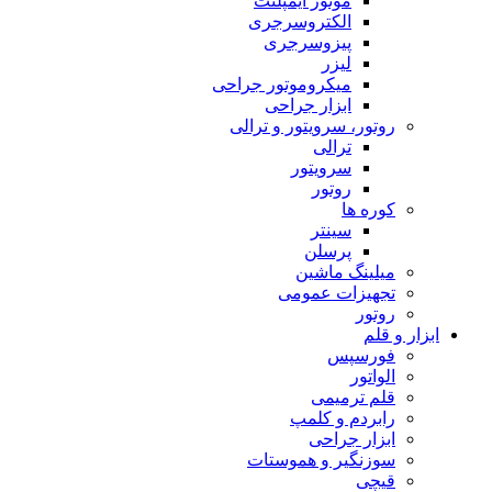
موتور ایمپلنت
الکتروسرجری
پیزوسرجری
لیزر
میکروموتور جراحی
ابزار جراحی
روتور، سرویتور و ترالی
ترالی
سرویتور
روتور
کوره ها
سینتر
پرسلن
میلینگ ماشین
تجهیزات عمومی
روتور
ابزار و قلم
فورسپس
الواتور
قلم ترمیمی
رابردم و کلمپ
ابزار جراحی
سوزنگیر و هموستات
قیچی