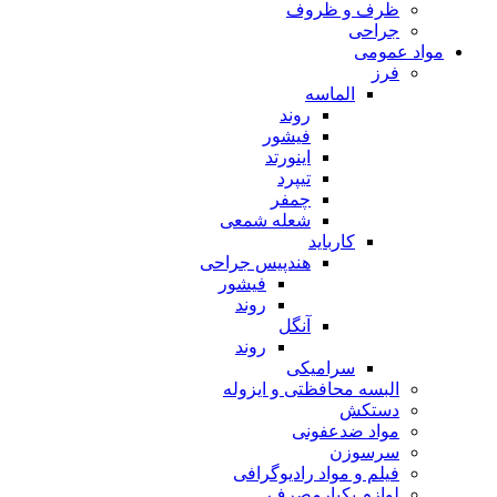
ظرف و ظروف
جراحی
مواد عمومی
فرز
الماسه
روند
فیشور
اینورتد
تیپرد
چمفر
شعله شمعی
کارباید
هندپیس جراحی
فیشور
روند
آنگل
روند
سرامیکی
البسه محافظتی و ایزوله
دستکش
مواد ضدعفونی
سرسوزن
فیلم و مواد رادیوگرافی
لوازم یکبارمصرف