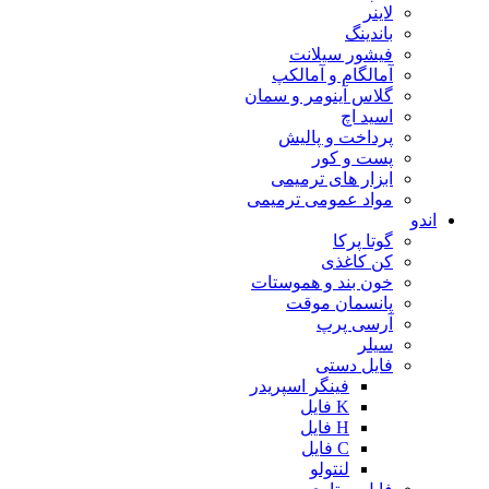
لاینر
باندینگ
فیشور سیلانت
آمالگام و آمالکپ
گلاس آینومر و سمان
اسید اچ
پرداخت و پالیش
پست و کور
ابزار های ترمیمی
مواد عمومی ترمیمی
اندو
گوتا پرکا
کن کاغذی
خون بند و هموستات
پانسمان موقت
آرسی پرپ
سیلر
فایل دستی
فینگر اسپریدر
K فایل
H فایل
C فایل
لنتولو