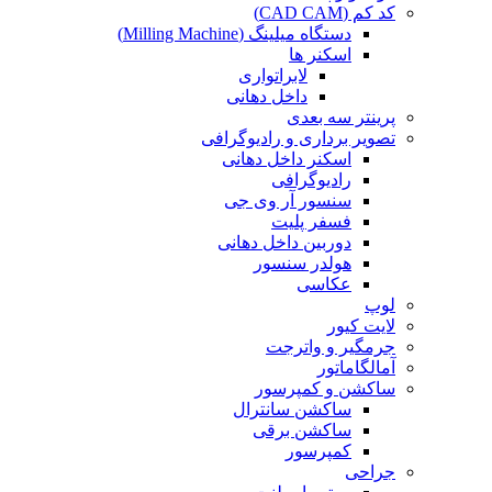
کد کم (CAD CAM)
دستگاه میلینگ (Milling Machine)
اسکنر ها
لابراتواری
داخل دهانی
پرینتر سه بعدی
تصویر برداری و رادیوگرافی
اسکنر داخل دهانی
رادیوگرافی
سنسور آر وی جی
فسفر پلیت
دوربین داخل دهانی
هولدر سنسور
عکاسی
لوپ
لایت کیور
جرمگیر و واترجت
آمالگاماتور
ساکشن و کمپرسور
ساکشن سانترال
ساکشن برقی
کمپرسور
جراحی