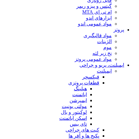
فایل روتاری
گیتس و پیزو ریمر
ام تی ای MTA
ابزارهای اندو
مواد عمومی اندو
پروتز
مواد قالبگیری
الژینات
موم
نخ زیر لثه
مواد عمومی پروتز
ایمپلنت، پریو و جراحی
ایمپلنت
فیکسچر
قطعات پروتزی
هیلینگ
اباتمنت
ایمپرشن
مولتی یونیت
لوکیتور و بال
اسکن اباتمنت
تای بیس
کیت های جراحی
پکیج ها و آفر ها