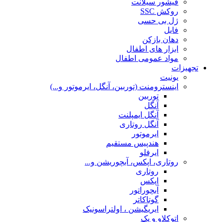
فیشور سیلانت
روکش SSC
ژل بی حسی
فایل
دهان بازکن
ابزار های اطفال
مواد عمومی اطفال
تجهیزات
یونیت
اینسترومنت (توربین، آنگل، ایرموتور و...)
توربین
آنگل
آنگل ایمپلنت
آنگل روتاری
ایرموتور
هندپیس مستقیم
ایرفلو
روتاری، اپکس، آبچوریشن و...
روتاری
اپکس
آبچوراتور
گوتاکاتر
ایریگیشن ، اولتراسونیک
اتوکلاو و پک