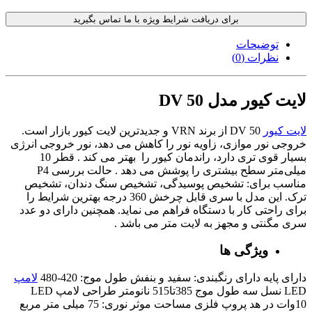
برای دریافت شرایط ویژه با ما تماس بگیرید
توضیحات
نظرات (0)
لایت کیور مدل DV 50
لایت کیور
DV 50 از برند VRN و جدیدترین لایت کیور بازار است
.
خروجی نور موازی، زاویه نور را کاهش می دهد، نور خروجی انرژی
بسیار قوی تری دارد، راندمان کیور را بهتر می کند .
قطر 10
میلی‌متر سطح بیشتری را پوشش می دهد .
حالت بررسی P4
مناسب برای: تشخیص پوسیدگی، تشخیص سنگ دندان، تشخیص
ترک.
این مدل با سری قابل چرخش 360 درجه بهترین شرایط را
برای راحتی کار با دستگاه فراهم می نماید.
همچنین دارای دو عدد
سری مگنتی و مجهز به لایت متر می باشد .
ویژگی ها
دارای پایه دارای رنگبندی: سفید و بنفش طول موج: 420-480
لامپ
LED نسل سه طول موج 385تا515 نانومتر طراحی لامپ LED
10وات در هد پروپ فلزی
مساحت موثر نوری: 75 میلی متر مربع