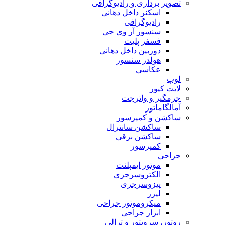
تصویر برداری و رادیوگرافی
اسکنر داخل دهانی
رادیوگرافی
سنسور آر وی جی
فسفر پلیت
دوربین داخل دهانی
هولدر سنسور
عکاسی
لوپ
لایت کیور
جرمگیر و واترجت
آمالگاماتور
ساکشن و کمپرسور
ساکشن سانترال
ساکشن برقی
کمپرسور
جراحی
موتور ایمپلنت
الکتروسرجری
پیزوسرجری
لیزر
میکروموتور جراحی
ابزار جراحی
روتور، سرویتور و ترالی