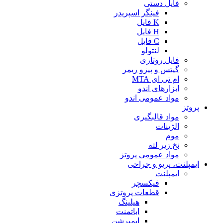
فایل دستی
فینگر اسپریدر
K فایل
H فایل
C فایل
لنتولو
فایل روتاری
گیتس و پیزو ریمر
ام تی ای MTA
ابزارهای اندو
مواد عمومی اندو
پروتز
مواد قالبگیری
الژینات
موم
نخ زیر لثه
مواد عمومی پروتز
ایمپلنت، پریو و جراحی
ایمپلنت
فیکسچر
قطعات پروتزی
هیلینگ
اباتمنت
ایمپرشن