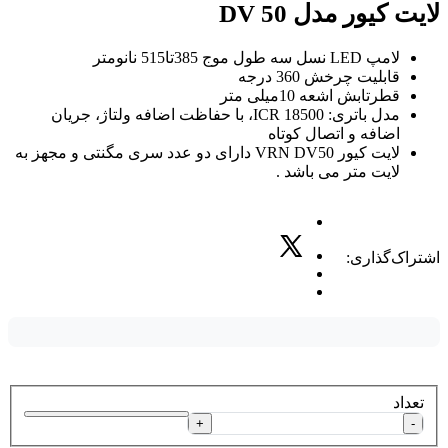
لایت کیور مدل DV 50
لامپ LED نسل سه طول موج 385تا515 نانومتر
قابلیت چرخش 360 درجه
قطرتابش اشعه 10میلی متر
مدل باتری: ICR 18500، با حفاظت اضافه ولتاژ، جریان
اضافه و اتصال کوتاه
لایت کیور VRN DV50 دارای دو عدد سری مگنتی و مجهز به
لایت متر می باشد .
اشتراک‌گذاری:
تعداد
+
-