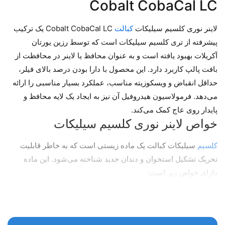
Cobalt CobaCal LC
لاینر نوری کلسیم سیلیکات
کبالت
Cobalt CobaCal LC یک ترکیب
پیشرفته از تری‌ کلسیم سیلیکات است که توسط رزین یورتان
آکریلات بهبود یافته است و به عنوان محافظ یا لاینر در محافظت از
بافت پالپ کاربرد دارد. این محصول با دارا بودن درصد بالای فیلر،
حداقل انقباض و ویسکوزیته مناسب، عملکرد بسیار مناسبی را ارائه
می‌دهد. فرمولاسیون هیدروفیل آن نیز به ایجاد یک لایه محافظ و
پایدار روی عاج کمک می‌کند.
خواص لاینر نوری کلسیم سیلیکات
کلسیم
سیلیکات کبالت یک ماده زیستی است که به خاطر قابلیت
تحریک تشکیل استخوان و دندان جدید شناخته می‌شود. این ماده
دارای خواص زیر است:
زیست سازگاری: کلسیم سیلیکات کبالت با بافت‌های دندانی و
استخوانی سازگار است و عوارض جانبی کمتری نسبت به مواد
سنتی دارد.