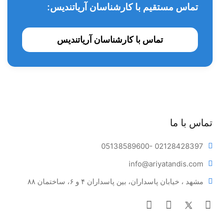
محتویات
تماس مستقیم با کارشناسان آریاتندیس:
1 سرنگ 1 گرمی
تماس با کارشناسان آریاتندیس
تماس با ما
05138589600
- 02128428397
info@ariya
tandis.com
مشهد ، خیابان پاسداران، بین پاسداران ۴ و ۶، ساختمان ۸۸