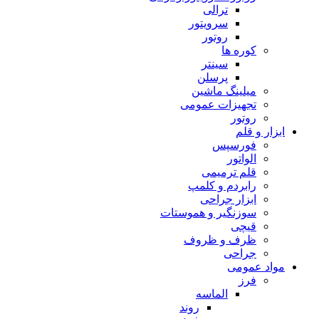
ترالی
سرویتور
روتور
کوره ها
سینتر
پرسلن
میلینگ ماشین
تجهیزات عمومی
روتور
ابزار و قلم
فورسپس
الواتور
قلم ترمیمی
رابردم و کلمپ
ابزار جراحی
سوزنگیر و هموستات
قیچی
ظرف و ظروف
جراحی
مواد عمومی
فرز
الماسه
روند