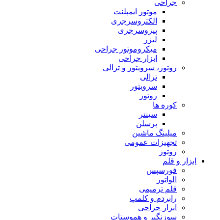
جراحی
موتور ایمپلنت
الکتروسرجری
پیزوسرجری
لیزر
میکروموتور جراحی
ابزار جراحی
روتور، سرویتور و ترالی
ترالی
سرویتور
روتور
کوره ها
سینتر
پرسلن
میلینگ ماشین
تجهیزات عمومی
روتور
ابزار و قلم
فورسپس
الواتور
قلم ترمیمی
رابردم و کلمپ
ابزار جراحی
سوزنگیر و هموستات