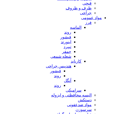
قیچی
ظرف و ظروف
جراحی
مواد عمومی
فرز
الماسه
روند
فیشور
اینورتد
تیپرد
چمفر
شعله شمعی
کارباید
هندپیس جراحی
فیشور
روند
آنگل
روند
سرامیکی
البسه محافظتی و ایزوله
دستکش
مواد ضدعفونی
سرسوزن