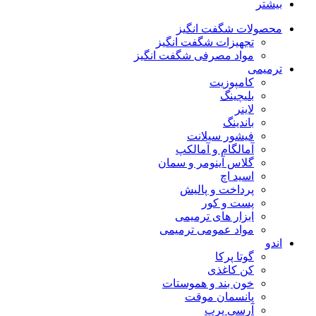
بیشتر
محصولات شگفت انگیز
تجهیزات شگفت انگیز
مواد مصرفی شگفت انگیز
ترمیمی
کامپوزیت
بلیچینگ
لاینر
باندینگ
فیشور سیلانت
آمالگام و آمالکپ
گلاس آینومر و سمان
اسید اچ
پرداخت و پالیش
پست و کور
ابزار های ترمیمی
مواد عمومی ترمیمی
اندو
گوتا پرکا
کن کاغذی
خون بند و هموستات
پانسمان موقت
آرسی پرپ