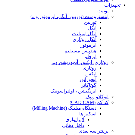
تجهیزات
یونیت
اینسترومنت (توربین، آنگل، ایرموتور و...)
توربین
آنگل
آنگل ایمپلنت
آنگل روتاری
ایرموتور
هندپیس مستقیم
ایرفلو
روتاری، اپکس، آبچوریشن و...
روتاری
اپکس
آبچوراتور
گوتاکاتر
ایریگیشن ، اولتراسونیک
اتوکلاو و پک
کد کم (CAD CAM)
دستگاه میلینگ (Milling Machine)
اسکنر ها
لابراتواری
داخل دهانی
پرینتر سه بعدی