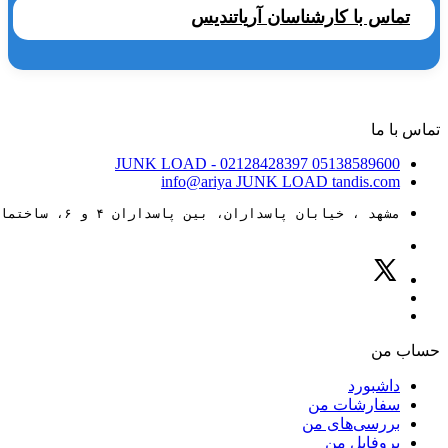
تماس با کارشناسان آریاتندیس
تماس با ما
JUNK LOAD
- 02128428397
05138589600
info@ariya
JUNK LOAD
tandis.com
مشهد ، خیابان پاسداران، بین پاسداران ۴ و ۶، ساختمان ۸۸
حساب من
داشبورد
سفارشات من
بررسی‌های من
پروفایل من