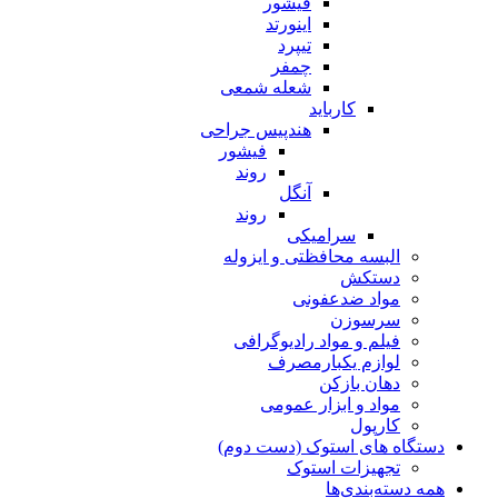
فیشور
اینورتد
تیپرد
چمفر
شعله شمعی
کارباید
هندپیس جراحی
فیشور
روند
آنگل
روند
سرامیکی
البسه محافظتی و ایزوله
دستکش
مواد ضدعفونی
سرسوزن
فیلم و مواد رادیوگرافی
لوازم یکبارمصرف
دهان بازکن
مواد و ابزار عمومی
کارپول
دستگاه های استوک (دست دوم)
تجهیزات استوک
همه دسته‌بندی‌ها