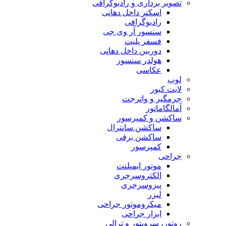
تصویر برداری و رادیوگرافی
اسکنر داخل دهانی
رادیوگرافی
سنسور آر وی جی
فسفر پلیت
دوربین داخل دهانی
هولدر سنسور
عکاسی
لوپ
لایت کیور
جرمگیر و واترجت
آمالگاماتور
ساکشن و کمپرسور
ساکشن سانترال
ساکشن برقی
کمپرسور
جراحی
موتور ایمپلنت
الکتروسرجری
پیزوسرجری
لیزر
میکروموتور جراحی
ابزار جراحی
روتور، سرویتور و ترالی