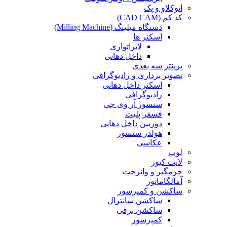
اتوکلاو و پک
کد کم (CAD CAM)
دستگاه میلینگ (Milling Machine)
اسکنر ها
لابراتواری
داخل دهانی
پرینتر سه بعدی
تصویر برداری و رادیوگرافی
اسکنر داخل دهانی
رادیوگرافی
سنسور آر وی جی
فسفر پلیت
دوربین داخل دهانی
هولدر سنسور
عکاسی
لوپ
لایت کیور
جرمگیر و واترجت
آمالگاماتور
ساکشن و کمپرسور
ساکشن سانترال
ساکشن برقی
کمپرسور