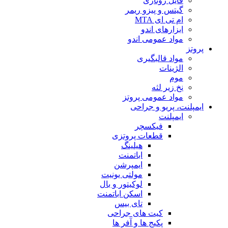
فایل روتاری
گیتس و پیزو ریمر
ام تی ای MTA
ابزارهای اندو
مواد عمومی اندو
پروتز
مواد قالبگیری
الژینات
موم
نخ زیر لثه
مواد عمومی پروتز
ایمپلنت، پریو و جراحی
ایمپلنت
فیکسچر
قطعات پروتزی
هیلینگ
اباتمنت
ایمپرشن
مولتی یونیت
لوکیتور و بال
اسکن اباتمنت
تای بیس
کیت های جراحی
پکیج ها و آفر ها