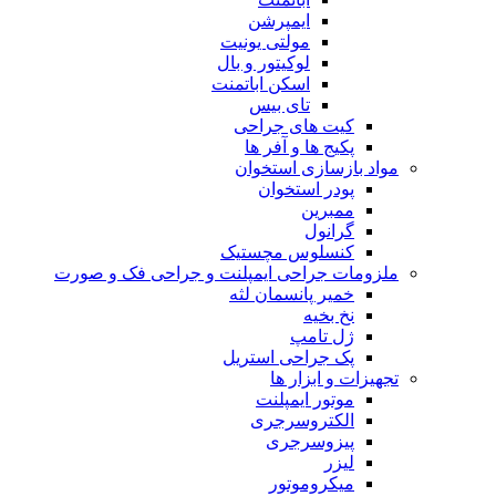
ایمپرشن
مولتی یونیت
لوکیتور و بال
اسکن اباتمنت
تای بیس
کیت های جراحی
پکیج ها و آفر ها
مواد بازسازی استخوان
پودر استخوان
ممبرین
گرانول
کنسلوس مچستیک
ملزومات جراحی ایمپلنت و جراحی فک و صورت
خمیر پانسمان لثه
نخ بخیه
ژل تامپ
پک جراحی استریل
تجهیزات و ابزار ها
موتور ایمپلنت
الکتروسرجری
پیزوسرجری
لیزر
میکروموتور