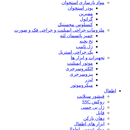
مواد بازسازی استخوان
پودر استخوان
ممبرین
گرانول
کنسلوس مچستیک
ملزومات جراحی ایمپلنت و جراحی فک و صورت
خمیر پانسمان لثه
نخ بخیه
ژل تامپ
پک جراحی استریل
تجهیزات و ابزار ها
موتور ایمپلنت
الکتروسرجری
پیزوسرجری
لیزر
میکروموتور
اطفال
فیشور سیلانت
روکش SSC
ژل بی حسی
فایل
دهان بازکن
ابزار های اطفال
مواد عمومی اطفال