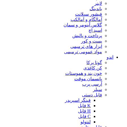
لاینر
باندینگ
فیشور سیلانت
آمالگام و آمالکپ
گلاس آینومر و سمان
اسید اچ
پرداخت و پالیش
پست و کور
ابزار های ترمیمی
مواد عمومی ترمیمی
اندو
گوتا پرکا
کن کاغذی
خون بند و هموستات
پانسمان موقت
آرسی پرپ
سیلر
فایل دستی
فینگر اسپریدر
K فایل
H فایل
C فایل
لنتولو