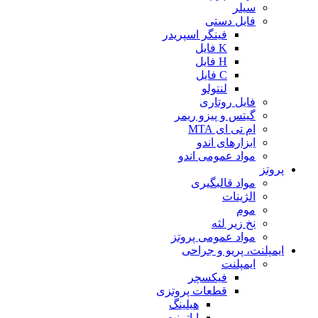
سیلر
فایل دستی
فینگر اسپریدر
K فایل
H فایل
C فایل
لنتولو
فایل روتاری
گیتس و پیزو ریمر
ام تی ای MTA
ابزارهای اندو
مواد عمومی اندو
پروتز
مواد قالبگیری
الژینات
موم
نخ زیر لثه
مواد عمومی پروتز
ایمپلنت، پریو و جراحی
ایمپلنت
فیکسچر
قطعات پروتزی
هیلینگ
اباتمنت