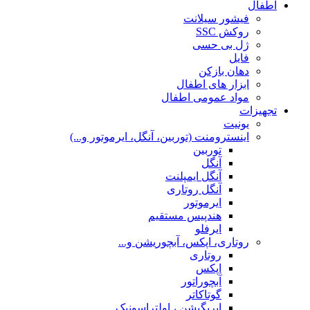
اطفال
فیشور سیلانت
روکش SSC
ژل بی حسی
فایل
دهان بازکن
ابزار های اطفال
مواد عمومی اطفال
تجهیزات
یونیت
اینسترومنت (توربین، آنگل، ایرموتور و...)
توربین
آنگل
آنگل ایمپلنت
آنگل روتاری
ایرموتور
هندپیس مستقیم
ایرفلو
روتاری، اپکس، آبچوریشن و...
روتاری
اپکس
آبچوراتور
گوتاکاتر
ایریگیشن ، اولتراسونیک