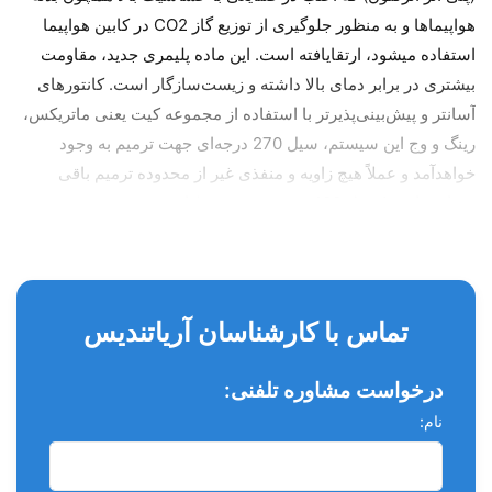
هواپیماها و به منظور جلوگیری از توزیع گاز CO2 در کابین هواپیما
استفاده میشود، ارتقایافته است. این ماده پلیمری جدید، مقاومت
بیشتری در برابر دمای بالا داشته و زیست‌سازگار است. کانتورهای
آسانتر و پیش‌بینی‌پذیرتر با استفاده از مجموعه کیت یعنی ماتریکس،
رینگ و وج این سیستم، سیل 270 درجه‌ای جهت ترمیم به وجود
خواهدآمد و عملاً هیچ زاویه و منفذی غیر از محدوده ترمیم باقی
نخواهدماند و کنترل 100 درصدی روی عملیاتی ترمیمی وجود
خواهدداشت.همچنین رینگ‌ها به هیچ عنوان از اینترپروگزیمال خارج
نشده و نوع رینگ سبز آن پرپ وسیعی را ایجاد کرده و هیچگونه خللی
در آن نخواهیم داشت. سیستم کاربردوست (Operator-Friendly)
باتوجه به سهولت بیشتر در جایگذاری رینگ، ماتریکس و وج‌ها در این
تماس با کارشناسان آریاتندیس
سیستم، فورسپس‌هانیز سه ویژگی جدید دارند: سبک‌تر هستند، دارای
انحنای بیشتر در بخش جلویی فورسپس جهت سهولت در گرفتن
درخواست مشاوره تلفنی:
رینگ، جای‌گذاری و آزادکردن آن هستندو همچنین بجای یک انحنا جهت
نام:
گرفتن رینگ، دارای دو انحنا بوده تا کاملاً ریسک رهاشدن و خروج
رینگ از فورسپس به صفر برسد.