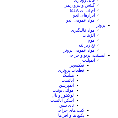
فایل روتاری
گیتس و پیزو ریمر
ام تی ای MTA
ابزارهای اندو
مواد عمومی اندو
پروتز
مواد قالبگیری
الژینات
موم
نخ زیر لثه
مواد عمومی پروتز
ایمپلنت، پریو و جراحی
ایمپلنت
فیکسچر
قطعات پروتزی
هیلینگ
اباتمنت
ایمپرشن
مولتی یونیت
لوکیتور و بال
اسکن اباتمنت
تای بیس
کیت های جراحی
پکیج ها و آفر ها