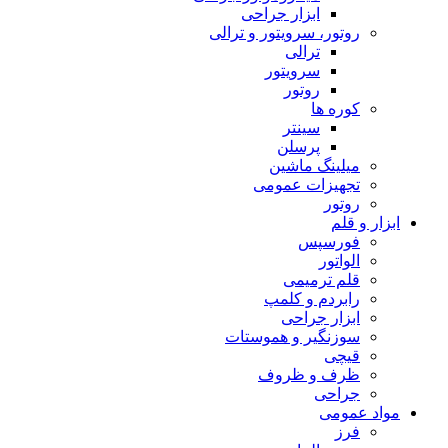
ابزار جراحی
روتور، سرویتور و ترالی
ترالی
سرویتور
روتور
کوره ها
سینتر
پرسلن
میلینگ ماشین
تجهیزات عمومی
روتور
ابزار و قلم
فورسپس
الواتور
قلم ترمیمی
رابردم و کلمپ
ابزار جراحی
سوزنگیر و هموستات
قیچی
ظرف و ظروف
جراحی
مواد عمومی
فرز