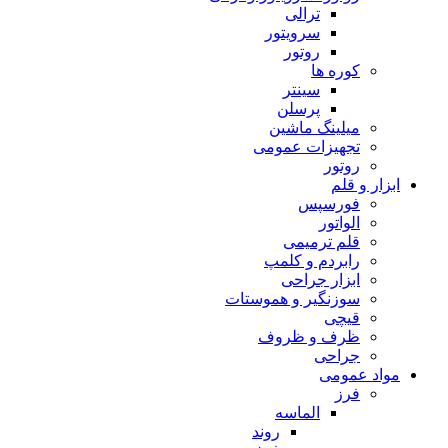
ترالی
سرویتور
روتور
کوره ها
سینتر
پرسلن
میلینگ ماشین
تجهیزات عمومی
روتور
ابزار و قلم
فورسپس
الواتور
قلم ترمیمی
رابردم و کلمپ
ابزار جراحی
سوزنگیر و هموستات
قیچی
ظرف و ظروف
جراحی
مواد عمومی
فرز
الماسه
روند