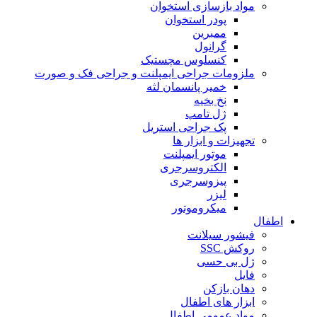
مواد بازسازی استخوان
پودر استخوان
ممبرین
گرانول
کنسلوس مچستیک
ملزومات جراحی ایمپلنت و جراحی فک و صورت
خمیر پانسمان لثه
نخ بخیه
ژل تامپ
پک جراحی استریل
تجهیزات و ابزار ها
موتور ایمپلنت
الکتروسرجری
پیزوسرجری
لیزر
میکروموتور
اطفال
فیشور سیلانت
روکش SSC
ژل بی حسی
فایل
دهان بازکن
ابزار های اطفال
مواد عمومی اطفال