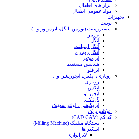
ابزار های اطفال
مواد عمومی اطفال
تجهیزات
یونیت
اینسترومنت (توربین، آنگل، ایرموتور و...)
توربین
آنگل
آنگل ایمپلنت
آنگل روتاری
ایرموتور
هندپیس مستقیم
ایرفلو
روتاری، اپکس، آبچوریشن و...
روتاری
اپکس
آبچوراتور
گوتاکاتر
ایریگیشن ، اولتراسونیک
اتوکلاو و پک
کد کم (CAD CAM)
دستگاه میلینگ (Milling Machine)
اسکنر ها
لابراتواری