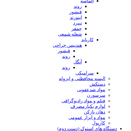
الماسه
روند
فیشور
اینورتد
تیپرد
چمفر
شعله شمعی
کارباید
هندپیس جراحی
فیشور
روند
آنگل
روند
سرامیکی
البسه محافظتی و ایزوله
دستکش
مواد ضدعفونی
سرسوزن
فیلم و مواد رادیوگرافی
لوازم یکبارمصرف
دهان بازکن
مواد و ابزار عمومی
کارپول
دستگاه های استوک (دست دوم)