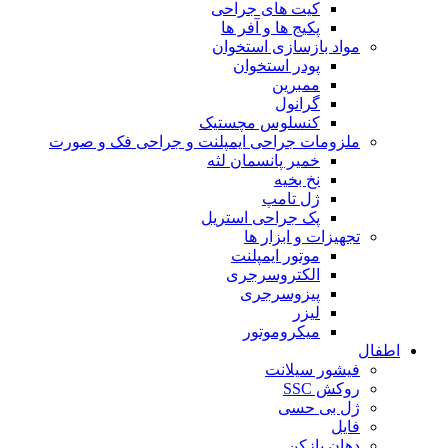
کیت های جراحی
پکیج ها و آفر ها
مواد بازسازی استخوان
پودر استخوان
ممبرین
گرانول
کنسلوس مچستیک
ملزومات جراحی ایمپلنت و جراحی فک و صورت
خمیر پانسمان لثه
نخ بخیه
ژل تامپ
پک جراحی استریل
تجهیزات و ابزار ها
موتور ایمپلنت
الکتروسرجری
پیزوسرجری
لیزر
میکروموتور
اطفال
فیشور سیلانت
روکش SSC
ژل بی حسی
فایل
دهان بازکن