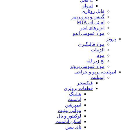
C فایل
لنتولو
فایل روتاری
گیتس و پیزو ریمر
ام تی ای MTA
ابزارهای اندو
مواد عمومی اندو
پروتز
مواد قالبگیری
الژینات
موم
نخ زیر لثه
مواد عمومی پروتز
ایمپلنت، پریو و جراحی
ایمپلنت
فیکسچر
قطعات پروتزی
هیلینگ
اباتمنت
ایمپرشن
مولتی یونیت
لوکیتور و بال
اسکن اباتمنت
تای بیس