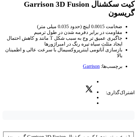
کیت سکشنال Garrison 3D Fusion
گریسون
ضخامت 0.0015 اینچ (حدود 0.035 میلی متر)
مقاومت در برابر دفرمه شدن در طول ترمیم
جاگیری عمیق تر وج به سبب شکل T مانند و کاهش احتمال
ایجاد مثلث سیاه تیره رنگ در امبراژورها
بازسازی آناتومی اینترپروکسیمال با سرعت عالی و اطمینان
بالا
برچسب‌ها:
Garrison
اشتراک‌گذاری:
[ نوع بسته بندی ] کیت سکشنال Garrison 3D Fusion گریسون: