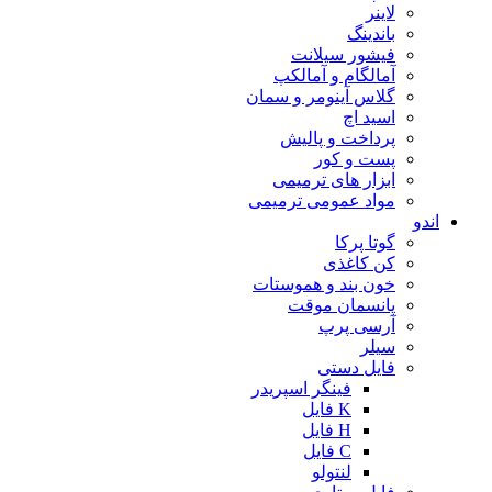
لاینر
باندینگ
فیشور سیلانت
آمالگام و آمالکپ
گلاس آینومر و سمان
اسید اچ
پرداخت و پالیش
پست و کور
ابزار های ترمیمی
مواد عمومی ترمیمی
اندو
گوتا پرکا
کن کاغذی
خون بند و هموستات
پانسمان موقت
آرسی پرپ
سیلر
فایل دستی
فینگر اسپریدر
K فایل
H فایل
C فایل
لنتولو