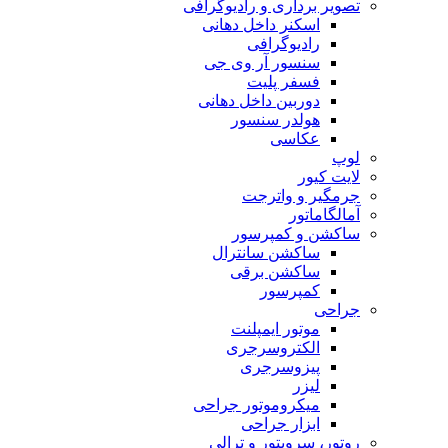
تصویر برداری و رادیوگرافی
اسکنر داخل دهانی
رادیوگرافی
سنسور آر وی جی
فسفر پلیت
دوربین داخل دهانی
هولدر سنسور
عکاسی
لوپ
لایت کیور
جرمگیر و واترجت
آمالگاماتور
ساکشن و کمپرسور
ساکشن سانترال
ساکشن برقی
کمپرسور
جراحی
موتور ایمپلنت
الکتروسرجری
پیزوسرجری
لیزر
میکروموتور جراحی
ابزار جراحی
روتور، سرویتور و ترالی