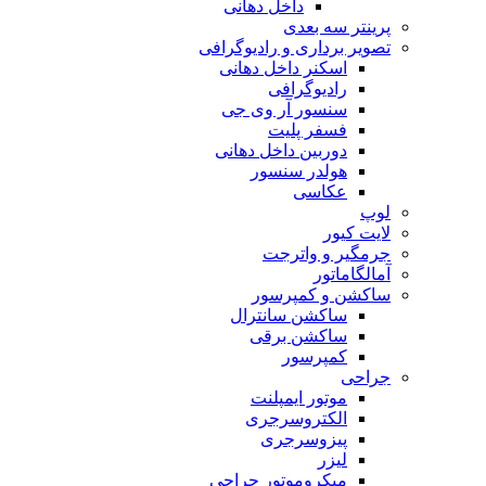
داخل دهانی
پرینتر سه بعدی
تصویر برداری و رادیوگرافی
اسکنر داخل دهانی
رادیوگرافی
سنسور آر وی جی
فسفر پلیت
دوربین داخل دهانی
هولدر سنسور
عکاسی
لوپ
لایت کیور
جرمگیر و واترجت
آمالگاماتور
ساکشن و کمپرسور
ساکشن سانترال
ساکشن برقی
کمپرسور
جراحی
موتور ایمپلنت
الکتروسرجری
پیزوسرجری
لیزر
میکروموتور جراحی