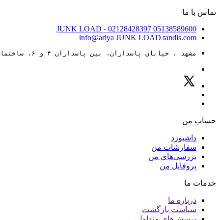
تماس با ما
JUNK LOAD
- 02128428397
05138589600
info@ariya
JUNK LOAD
tandis.com
مشهد ، خیابان پاسداران، بین پاسداران ۴ و ۶، ساختمان ۸۸
حساب من
داشبورد
سفارشات من
بررسی‌های من
پروفایل من
خدمات ما
درباره ما
سیاست بازگشت
پرسش‌های متداول