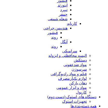
فیشور
اینورتد
تیپرد
چمفر
شعله شمعی
کارباید
هندپیس جراحی
فیشور
روند
آنگل
روند
سرامیکی
البسه محافظتی و ایزوله
دستکش
مواد ضدعفونی
سرسوزن
فیلم و مواد رادیوگرافی
لوازم یکبارمصرف
دهان بازکن
مواد و ابزار عمومی
کارپول
دستگاه های استوک (دست دوم)
تجهیزات استوک
همه دسته‌بندی‌ها