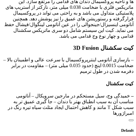
ها و ناحیه پروکسیمال دندان های قدامی را مرتفع سازد. این
ماتریکس فلزی با ضخامت 0.038 میلی متر، نازکتر از استریپ های
پلاستیکی متداول می باشد و به راحتی می تواند در پروکسیمال
قرارگرفته و رستوریشن های عمیق را نیز پوشش دهد. همچنین
آناتومی اینسیزال/جینجوالی را در عین آناتومی لینگوال/فیشال حفظ
می نماید. کیت این سیستم شامل دو سری ماتریکس سکشنال
قدامی و چهار نوع وج قدامی می باشد.
کیت سکشنال 3D Fusion
– بازسازی آناتومی اینترپروکسیمال با سرعت عالی و اطمینان بالا –
ضخامت 0.0015 اینچ (حدود 0.035 میلی متر) – مقاومت در برابر
دفرمه شدن در طول ترمیم
کیت سکشنال
–
خمیدگی وج، سیل مستحکم در مارجین سرویکال – آناتومی
مناسب آن به سبب انطباق بهتر با دندان – جا گیری عمیق تر به
سبب شکل T مانند و کاهش احتمال ایجاد مثلث سیاه تیره رنگ در
امبراژورها
Default