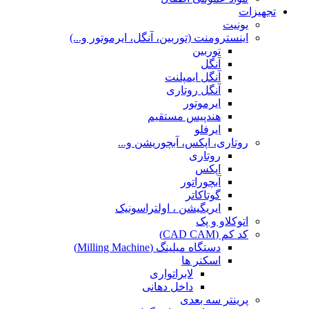
تجهیزات
یونیت
اینسترومنت (توربین، آنگل، ایرموتور و...)
توربین
آنگل
آنگل ایمپلنت
آنگل روتاری
ایرموتور
هندپیس مستقیم
ایرفلو
روتاری، اپکس، آبچوریشن و...
روتاری
اپکس
آبچوراتور
گوتاکاتر
ایریگیشن ، اولتراسونیک
اتوکلاو و پک
کد کم (CAD CAM)
دستگاه میلینگ (Milling Machine)
اسکنر ها
لابراتواری
داخل دهانی
پرینتر سه بعدی