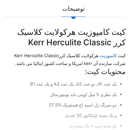
توضیحات
کیت کامپوزیت هرکولایت کلاسیک
کرر Kerr Herculite Classic
کیت
کامپوزیت
هرکولایت کلاسیک کررKerr Herculite Classic
شرکت سازنده آن kerr امریکا و ساخت کشور ایتالیا می باشد.
محتویات کیت:
یک عدد A1، دو عدد A2، یک عدد A3 و یک عدد B1
یک بطری 5 میل اوپتی باند یونیورسال
دو سرنگ ژل اسید اچ فسفریک %37.5
و یک بسته اپلیکاتور 50 عددی
دو بسته تیپ + یک بسته پد