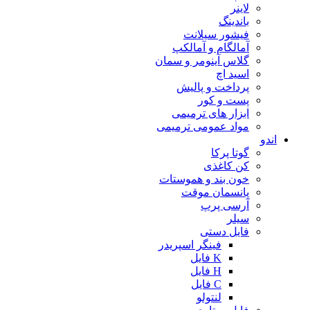
لاینر
باندینگ
فیشور سیلانت
آمالگام و آمالکپ
گلاس آینومر و سمان
اسید اچ
پرداخت و پالیش
پست و کور
ابزار های ترمیمی
مواد عمومی ترمیمی
اندو
گوتا پرکا
کن کاغذی
خون بند و هموستات
پانسمان موقت
آرسی پرپ
سیلر
فایل دستی
فینگر اسپریدر
K فایل
H فایل
C فایل
لنتولو