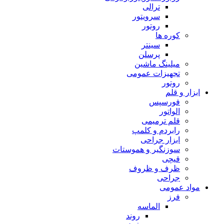
ترالی
سرویتور
روتور
کوره ها
سینتر
پرسلن
میلینگ ماشین
تجهیزات عمومی
روتور
ابزار و قلم
فورسپس
الواتور
قلم ترمیمی
رابردم و کلمپ
ابزار جراحی
سوزنگیر و هموستات
قیچی
ظرف و ظروف
جراحی
مواد عمومی
فرز
الماسه
روند