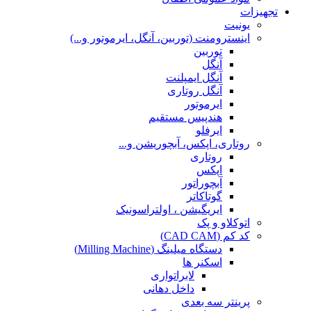
تجهیزات
یونیت
اینسترومنت (توربین، آنگل، ایرموتور و...)
توربین
آنگل
آنگل ایمپلنت
آنگل روتاری
ایرموتور
هندپیس مستقیم
ایرفلو
روتاری، اپکس، آبچوریشن و...
روتاری
اپکس
آبچوراتور
گوتاکاتر
ایریگیشن ، اولتراسونیک
اتوکلاو و پک
کد کم (CAD CAM)
دستگاه میلینگ (Milling Machine)
اسکنر ها
لابراتواری
داخل دهانی
پرینتر سه بعدی