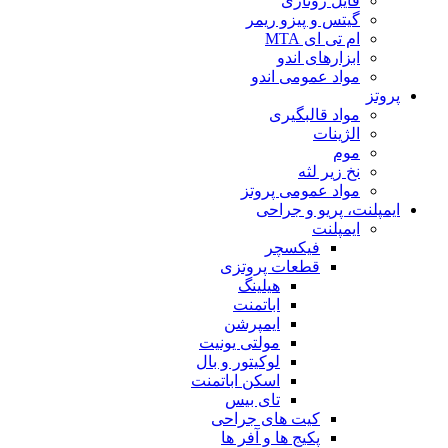
فایل روتاری
گیتس و پیزو ریمر
ام تی ای MTA
ابزارهای اندو
مواد عمومی اندو
پروتز
مواد قالبگیری
الژینات
موم
نخ زیر لثه
مواد عمومی پروتز
ایمپلنت، پریو و جراحی
ایمپلنت
فیکسچر
قطعات پروتزی
هیلینگ
اباتمنت
ایمپرشن
مولتی یونیت
لوکیتور و بال
اسکن اباتمنت
تای بیس
کیت های جراحی
پکیج ها و آفر ها