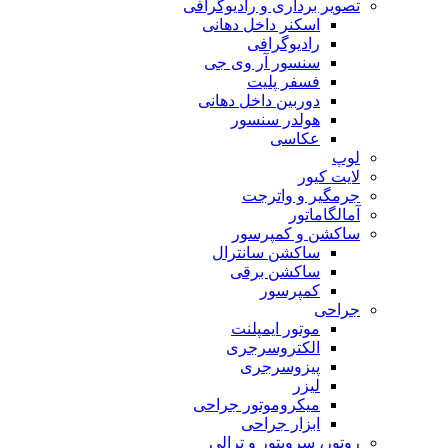
تصویر برداری و رادیوگرافی
اسکنر داخل دهانی
رادیوگرافی
سنسور آر وی جی
فسفر پلیت
دوربین داخل دهانی
هولدر سنسور
عکاسی
لوپ
لایت کیور
جرمگیر و واترجت
آمالگاماتور
ساکشن و کمپرسور
ساکشن سانترال
ساکشن برقی
کمپرسور
جراحی
موتور ایمپلنت
الکتروسرجری
پیزوسرجری
لیزر
میکروموتور جراحی
ابزار جراحی
روتور، سرویتور و ترالی