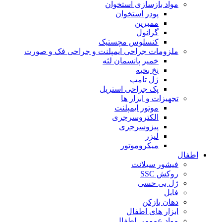
مواد بازسازی استخوان
پودر استخوان
ممبرین
گرانول
کنسلوس مچستیک
ملزومات جراحی ایمپلنت و جراحی فک و صورت
خمیر پانسمان لثه
نخ بخیه
ژل تامپ
پک جراحی استریل
تجهیزات و ابزار ها
موتور ایمپلنت
الکتروسرجری
پیزوسرجری
لیزر
میکروموتور
اطفال
فیشور سیلانت
روکش SSC
ژل بی حسی
فایل
دهان بازکن
ابزار های اطفال
مواد عمومی اطفال