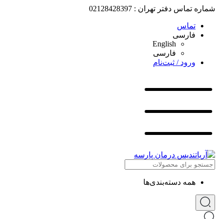
شماره تماس دفتر تهران : 02128428397
تماس
فارسی
English
فارسی
ورود / ثبت‌نام
همه دسته‌بندی‌ها