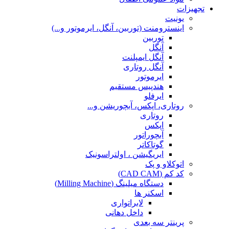
تجهیزات
یونیت
اینسترومنت (توربین، آنگل، ایرموتور و...)
توربین
آنگل
آنگل ایمپلنت
آنگل روتاری
ایرموتور
هندپیس مستقیم
ایرفلو
روتاری، اپکس، آبچوریشن و...
روتاری
اپکس
آبچوراتور
گوتاکاتر
ایریگیشن ، اولتراسونیک
اتوکلاو و پک
کد کم (CAD CAM)
دستگاه میلینگ (Milling Machine)
اسکنر ها
لابراتواری
داخل دهانی
پرینتر سه بعدی