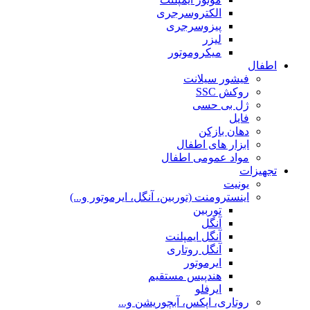
الکتروسرجری
پیزوسرجری
لیزر
میکروموتور
اطفال
فیشور سیلانت
روکش SSC
ژل بی حسی
فایل
دهان بازکن
ابزار های اطفال
مواد عمومی اطفال
تجهیزات
یونیت
اینسترومنت (توربین، آنگل، ایرموتور و...)
توربین
آنگل
آنگل ایمپلنت
آنگل روتاری
ایرموتور
هندپیس مستقیم
ایرفلو
روتاری، اپکس، آبچوریشن و...