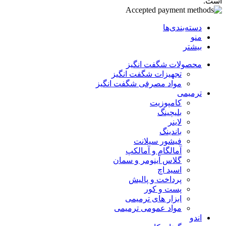
است.
دسته‌بندی‌ها
منو
بیشتر
محصولات شگفت انگیز
تجهیزات شگفت انگیز
مواد مصرفی شگفت انگیز
ترمیمی
کامپوزیت
بلیچینگ
لاینر
باندینگ
فیشور سیلانت
آمالگام و آمالکپ
گلاس آینومر و سمان
اسید اچ
پرداخت و پالیش
پست و کور
ابزار های ترمیمی
مواد عمومی ترمیمی
اندو