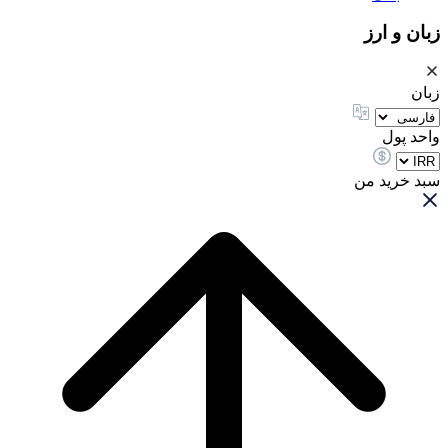
زبان و ارز
زبان
واحد پول
سبد خرید من