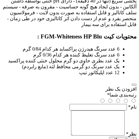
بخشی سریع (تنها در 40 دقیقه) - دارای pH خنثی بواسطه داشتن
آلکانین - بدون ایجاد هیچ گونه حساسیت - مقرون به صرفه - سیستم
سلف کاتالیز و قابل استفاده به صورت بدون لایت - فرمولاسیون
منحصر بفرد و عدم از دست دادن اثر کاتالیزی خود در طی زمان -
قابل استفاده برای سه بیمار
محتویات کیت FGM-Whiteness HP Blu :
6 عدد سرنگ هیدرژن پراکساید هر کدام 0/84 گرم
6 عدد سرنگ تغلیظ کننده هر کدام 0/36 گرم
یک عدد بطری حاوی دو گرم محلول خنثی کننده پراکسید
یک عدد سرنگ دو گرمی محافظ لثه (مایع رابردم)
12 عدد اپلیکاتور تیپ
افزودن یک نظر
رتبه‌بندی شما
*
نام
*
نظر
*