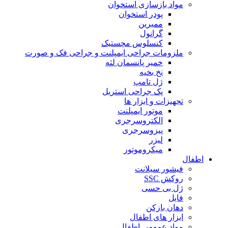
مواد بازسازی استخوان
پودر استخوان
ممبرین
گرانول
کنسلوس مچستیک
ملزومات جراحی ایمپلنت و جراحی فک و صورت
خمیر پانسمان لثه
نخ بخیه
ژل تامپ
پک جراحی استریل
تجهیزات و ابزار ها
موتور ایمپلنت
الکتروسرجری
پیزوسرجری
لیزر
میکروموتور
اطفال
فیشور سیلانت
روکش SSC
ژل بی حسی
فایل
دهان بازکن
ابزار های اطفال
مواد عمومی اطفال