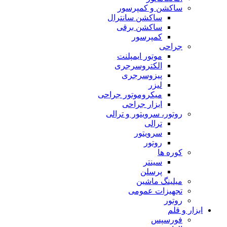
ساکشن و کمپرسور
ساکشن سانترال
ساکشن برقی
کمپرسور
جراحی
موتور ایمپلنت
الکتروسرجری
پیزوسرجری
لیزر
میکروموتور جراحی
ابزار جراحی
روتور، سرویتور و ترالی
ترالی
سرویتور
روتور
کوره ها
سینتر
پرسلن
میلینگ ماشین
تجهیزات عمومی
روتور
ابزار و قلم
فورسپس