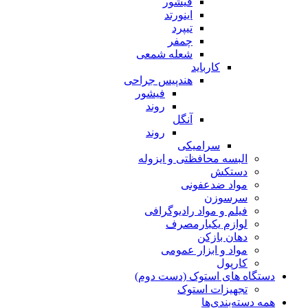
فیشور
اینورتد
تیپرد
چمفر
شعله شمعی
کارباید
هندپیس جراحی
فیشور
روند
آنگل
روند
سرامیکی
البسه محافظتی و ایزوله
دستکش
مواد ضدعفونی
سرسوزن
فیلم و مواد رادیوگرافی
لوازم یکبارمصرف
دهان بازکن
مواد و ابزار عمومی
کارپول
دستگاه های استوک (دست دوم)
تجهیزات استوک
همه دسته‌بندی‌ها