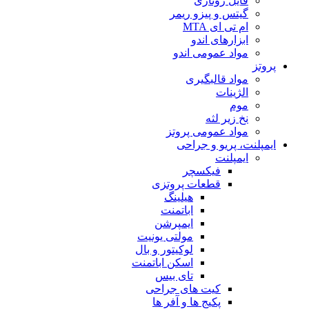
فایل روتاری
گیتس و پیزو ریمر
ام تی ای MTA
ابزارهای اندو
مواد عمومی اندو
پروتز
مواد قالبگیری
الژینات
موم
نخ زیر لثه
مواد عمومی پروتز
ایمپلنت، پریو و جراحی
ایمپلنت
فیکسچر
قطعات پروتزی
هیلینگ
اباتمنت
ایمپرشن
مولتی یونیت
لوکیتور و بال
اسکن اباتمنت
تای بیس
کیت های جراحی
پکیج ها و آفر ها