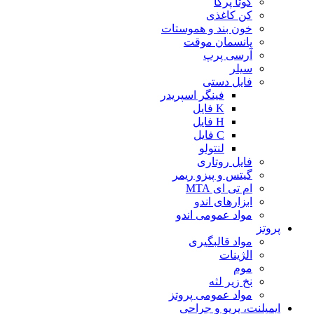
گوتا پرکا
کن کاغذی
خون بند و هموستات
پانسمان موقت
آرسی پرپ
سیلر
فایل دستی
فینگر اسپریدر
K فایل
H فایل
C فایل
لنتولو
فایل روتاری
گیتس و پیزو ریمر
ام تی ای MTA
ابزارهای اندو
مواد عمومی اندو
پروتز
مواد قالبگیری
الژینات
موم
نخ زیر لثه
مواد عمومی پروتز
ایمپلنت، پریو و جراحی