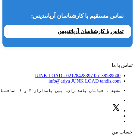
تماس مستقیم با کارشناسان آریاتندیس:
تماس با کارشناسان آریاتندیس
تماس با ما
JUNK LOAD
- 02128428397
05138589600
info@ariya
JUNK LOAD
tandis.com
مشهد ، خیابان پاسداران، بین پاسداران ۴ و ۶، ساختمان ۸۸
حساب من