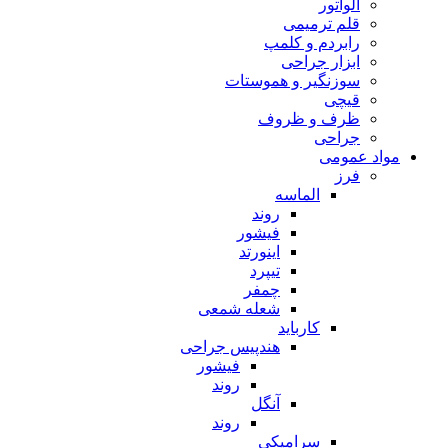
الواتور
قلم ترمیمی
رابردم و کلمپ
ابزار جراحی
سوزنگیر و هموستات
قیچی
ظرف و ظروف
جراحی
مواد عمومی
فرز
الماسه
روند
فیشور
اینورتد
تیپرد
چمفر
شعله شمعی
کارباید
هندپیس جراحی
فیشور
روند
آنگل
روند
سرامیکی