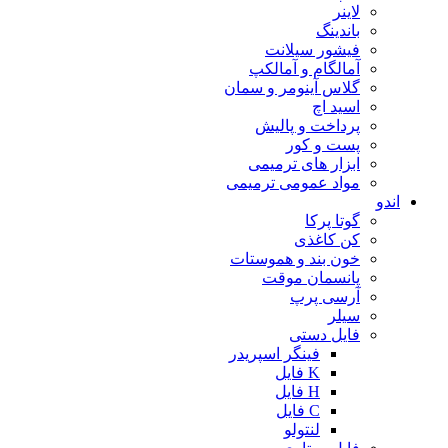
لاینر
باندینگ
فیشور سیلانت
آمالگام و آمالکپ
گلاس آینومر و سمان
اسید اچ
پرداخت و پالیش
پست و کور
ابزار های ترمیمی
مواد عمومی ترمیمی
اندو
گوتا پرکا
کن کاغذی
خون بند و هموستات
پانسمان موقت
آرسی پرپ
سیلر
فایل دستی
فینگر اسپریدر
K فایل
H فایل
C فایل
لنتولو