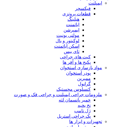
ایمپلنت
فیکسچر
قطعات پروتزی
هیلینگ
اباتمنت
ایمپرشن
مولتی یونیت
لوکیتور و بال
اسکن اباتمنت
تای بیس
کیت های جراحی
پکیج ها و آفر ها
مواد بازسازی استخوان
پودر استخوان
ممبرین
گرانول
کنسلوس مچستیک
ملزومات جراحی ایمپلنت و جراحی فک و صورت
خمیر پانسمان لثه
نخ بخیه
ژل تامپ
پک جراحی استریل
تجهیزات و ابزار ها
موتور ایمپلنت