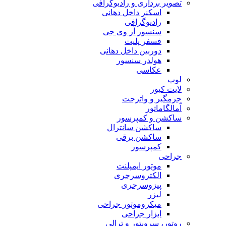
تصویر برداری و رادیوگرافی
اسکنر داخل دهانی
رادیوگرافی
سنسور آر وی جی
فسفر پلیت
دوربین داخل دهانی
هولدر سنسور
عکاسی
لوپ
لایت کیور
جرمگیر و واترجت
آمالگاماتور
ساکشن و کمپرسور
ساکشن سانترال
ساکشن برقی
کمپرسور
جراحی
موتور ایمپلنت
الکتروسرجری
پیزوسرجری
لیزر
میکروموتور جراحی
ابزار جراحی
روتور، سرویتور و ترالی