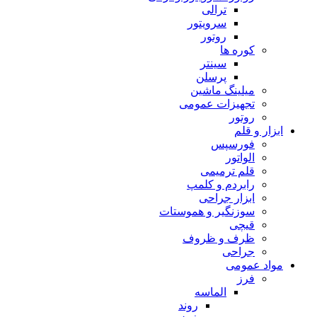
ترالی
سرویتور
روتور
کوره ها
سینتر
پرسلن
میلینگ ماشین
تجهیزات عمومی
روتور
ابزار و قلم
فورسپس
الواتور
قلم ترمیمی
رابردم و کلمپ
ابزار جراحی
سوزنگیر و هموستات
قیچی
ظرف و ظروف
جراحی
مواد عمومی
فرز
الماسه
روند