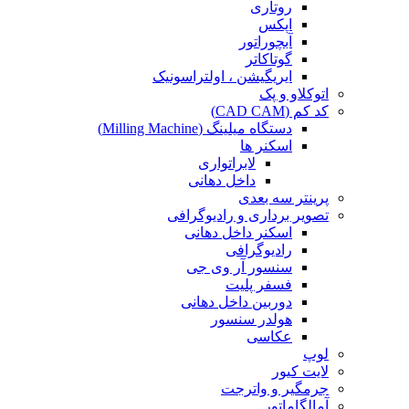
روتاری
اپکس
آبچوراتور
گوتاکاتر
ایریگیشن ، اولتراسونیک
اتوکلاو و پک
کد کم (CAD CAM)
دستگاه میلینگ (Milling Machine)
اسکنر ها
لابراتواری
داخل دهانی
پرینتر سه بعدی
تصویر برداری و رادیوگرافی
اسکنر داخل دهانی
رادیوگرافی
سنسور آر وی جی
فسفر پلیت
دوربین داخل دهانی
هولدر سنسور
عکاسی
لوپ
لایت کیور
جرمگیر و واترجت
آمالگاماتور