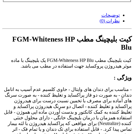
توضیحات
نظرات (0)
کیت بلیچینگ مطب FGM-Whiteness HP
Blu
کیت بلیچینگ مطب FGM-Whiteness HP Blu یک بلیچینگ با ماده
موثر هیدروژن پروکساید جهت استفاده در مطب می باشد.
ویژگی :
- مناسب برای دندان های وایتال - حاوی کلسیم عدم آسیب به انامل
دندان - به صورت دو فاز پراکساید و تغلیظ کننده - به صورت سرنگ
های آماده برای مصرف با تخمین نسبت درست برای هیدروژن
پراکساید و تغلیظ کننده - اتصال دو سرنگ هیدروژن پراکساید و
تغلیظ کننده به کمک کانکتور و بدست آوردن ماده ایی هموژن - قابل
استفاده همزمان با درمان بلیچینگ خانگی - دارای محلول خنثی
کننده (Neutralize) برای مواقعی که پراکساید هیدروژن با لثه بیمار
تماس پیدا کرد. - قابل استفاده برای تک دندان و یا تمام فک - اثر