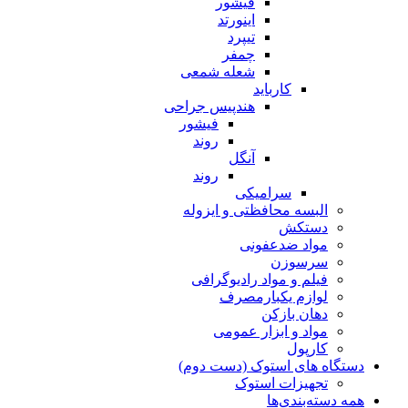
فیشور
اینورتد
تیپرد
چمفر
شعله شمعی
کارباید
هندپیس جراحی
فیشور
روند
آنگل
روند
سرامیکی
البسه محافظتی و ایزوله
دستکش
مواد ضدعفونی
سرسوزن
فیلم و مواد رادیوگرافی
لوازم یکبارمصرف
دهان بازکن
مواد و ابزار عمومی
کارپول
دستگاه های استوک (دست دوم)
تجهیزات استوک
همه دسته‌بندی‌ها