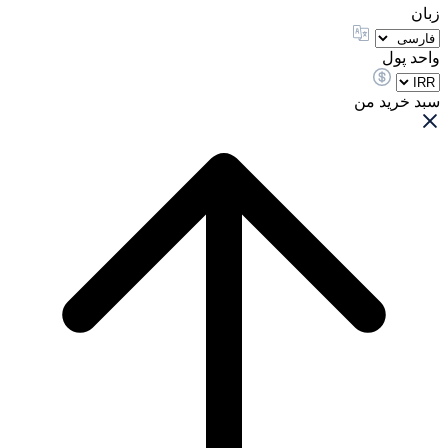
زبان
واحد پول
سبد خرید من