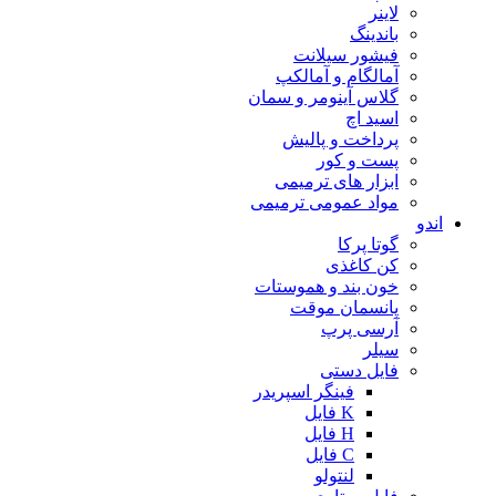
لاینر
باندینگ
فیشور سیلانت
آمالگام و آمالکپ
گلاس آینومر و سمان
اسید اچ
پرداخت و پالیش
پست و کور
ابزار های ترمیمی
مواد عمومی ترمیمی
اندو
گوتا پرکا
کن کاغذی
خون بند و هموستات
پانسمان موقت
آرسی پرپ
سیلر
فایل دستی
فینگر اسپریدر
K فایل
H فایل
C فایل
لنتولو