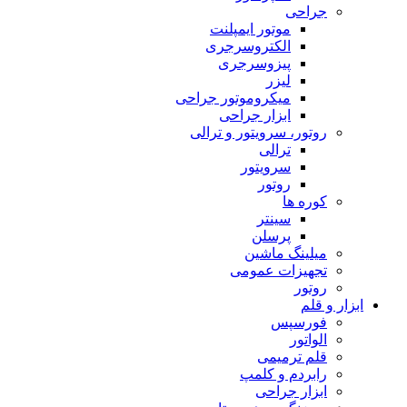
جراحی
موتور ایمپلنت
الکتروسرجری
پیزوسرجری
لیزر
میکروموتور جراحی
ابزار جراحی
روتور، سرویتور و ترالی
ترالی
سرویتور
روتور
کوره ها
سینتر
پرسلن
میلینگ ماشین
تجهیزات عمومی
روتور
ابزار و قلم
فورسپس
الواتور
قلم ترمیمی
رابردم و کلمپ
ابزار جراحی