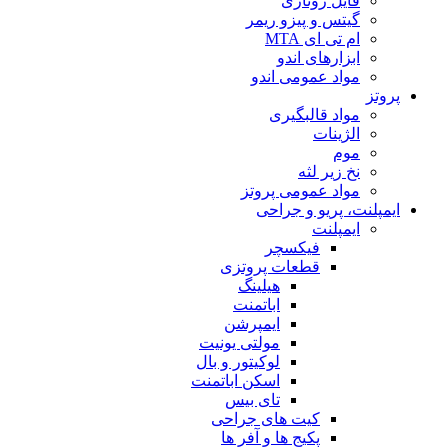
فایل روتاری
گیتس و پیزو ریمر
ام تی ای MTA
ابزارهای اندو
مواد عمومی اندو
پروتز
مواد قالبگیری
الژینات
موم
نخ زیر لثه
مواد عمومی پروتز
ایمپلنت، پریو و جراحی
ایمپلنت
فیکسچر
قطعات پروتزی
هیلینگ
اباتمنت
ایمپرشن
مولتی یونیت
لوکیتور و بال
اسکن اباتمنت
تای بیس
کیت های جراحی
پکیج ها و آفر ها