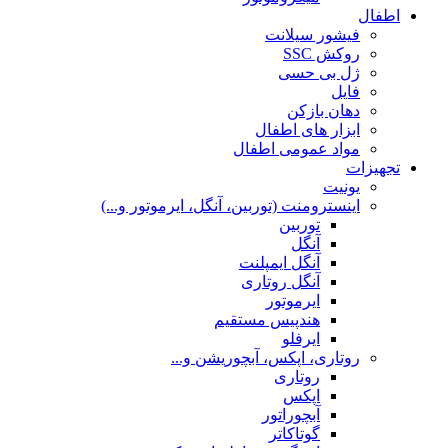
اطفال
فیشور سیلانت
روکش SSC
ژل بی حسی
فایل
دهان بازکن
ابزار های اطفال
مواد عمومی اطفال
تجهیزات
یونیت
اینسترومنت (توربین، آنگل، ایرموتور و...)
توربین
آنگل
آنگل ایمپلنت
آنگل روتاری
ایرموتور
هندپیس مستقیم
ایرفلو
روتاری، اپکس، آبچوریشن و...
روتاری
اپکس
آبچوراتور
گوتاکاتر