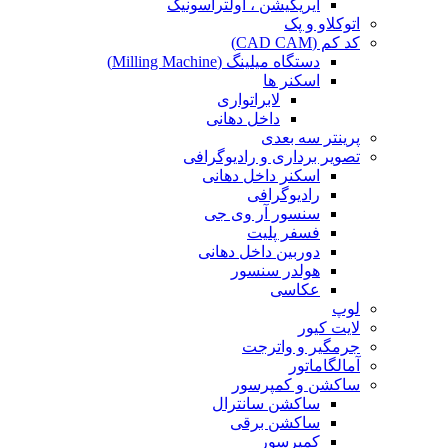
ایریگیشن ، اولتراسونیک
اتوکلاو و پک
کد کم (CAD CAM)
دستگاه میلینگ (Milling Machine)
اسکنر ها
لابراتواری
داخل دهانی
پرینتر سه بعدی
تصویر برداری و رادیوگرافی
اسکنر داخل دهانی
رادیوگرافی
سنسور آر وی جی
فسفر پلیت
دوربین داخل دهانی
هولدر سنسور
عکاسی
لوپ
لایت کیور
جرمگیر و واترجت
آمالگاماتور
ساکشن و کمپرسور
ساکشن سانترال
ساکشن برقی
کمپرسور