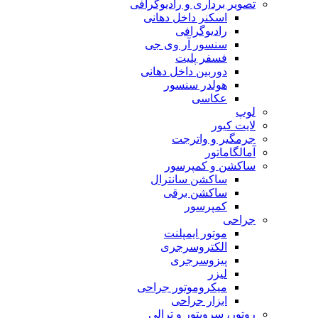
تصویر برداری و رادیوگرافی
اسکنر داخل دهانی
رادیوگرافی
سنسور آر وی جی
فسفر پلیت
دوربین داخل دهانی
هولدر سنسور
عکاسی
لوپ
لایت کیور
جرمگیر و واترجت
آمالگاماتور
ساکشن و کمپرسور
ساکشن سانترال
ساکشن برقی
کمپرسور
جراحی
موتور ایمپلنت
الکتروسرجری
پیزوسرجری
لیزر
میکروموتور جراحی
ابزار جراحی
روتور، سرویتور و ترالی