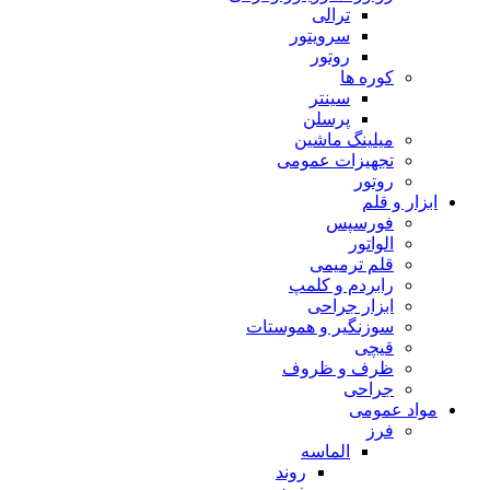
ترالی
سرویتور
روتور
کوره ها
سینتر
پرسلن
میلینگ ماشین
تجهیزات عمومی
روتور
ابزار و قلم
فورسپس
الواتور
قلم ترمیمی
رابردم و کلمپ
ابزار جراحی
سوزنگیر و هموستات
قیچی
ظرف و ظروف
جراحی
مواد عمومی
فرز
الماسه
روند