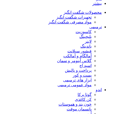
بیشتر
محصولات شگفت انگیز
تجهیزات شگفت انگیز
مواد مصرفی شگفت انگیز
ترمیمی
کامپوزیت
بلیچینگ
لاینر
باندینگ
فیشور سیلانت
آمالگام و آمالکپ
گلاس آینومر و سمان
اسید اچ
پرداخت و پالیش
پست و کور
ابزار های ترمیمی
مواد عمومی ترمیمی
اندو
گوتا پرکا
کن کاغذی
خون بند و هموستات
پانسمان موقت
آرسی پرپ