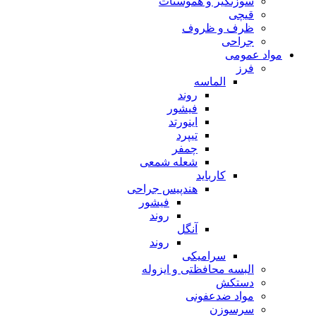
سوزنگیر و هموستات
قیچی
ظرف و ظروف
جراحی
مواد عمومی
فرز
الماسه
روند
فیشور
اینورتد
تیپرد
چمفر
شعله شمعی
کارباید
هندپیس جراحی
فیشور
روند
آنگل
روند
سرامیکی
البسه محافظتی و ایزوله
دستکش
مواد ضدعفونی
سرسوزن