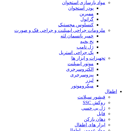
مواد بازسازی استخوان
پودر استخوان
ممبرین
گرانول
کنسلوس مچستیک
ملزومات جراحی ایمپلنت و جراحی فک و صورت
خمیر پانسمان لثه
نخ بخیه
ژل تامپ
پک جراحی استریل
تجهیزات و ابزار ها
موتور ایمپلنت
الکتروسرجری
پیزوسرجری
لیزر
میکروموتور
اطفال
فیشور سیلانت
روکش SSC
ژل بی حسی
فایل
دهان بازکن
ابزار های اطفال
مواد عمومی اطفال