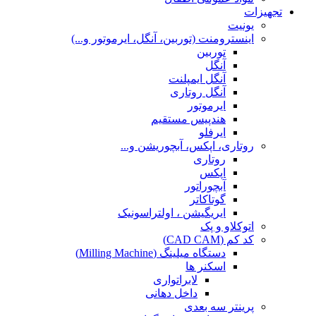
تجهیزات
یونیت
اینسترومنت (توربین، آنگل، ایرموتور و...)
توربین
آنگل
آنگل ایمپلنت
آنگل روتاری
ایرموتور
هندپیس مستقیم
ایرفلو
روتاری، اپکس، آبچوریشن و...
روتاری
اپکس
آبچوراتور
گوتاکاتر
ایریگیشن ، اولتراسونیک
اتوکلاو و پک
کد کم (CAD CAM)
دستگاه میلینگ (Milling Machine)
اسکنر ها
لابراتواری
داخل دهانی
پرینتر سه بعدی