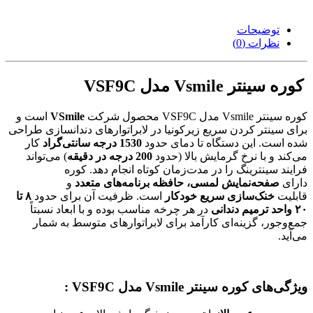
توضیحات
نظرات (0)
کوره سینتر Vsmile مدل VSF9C
کوره سینتر Vsmile مدل VSF9C محصول شرکت
VSmile
است و
برای سینتر کردن سریع زیرکونیا در لابراتوارهای دندانسازی طراحی
شده است. این دستگاه تا دمای حدود
1530 درجه سانتی‌گراد
کار
می‌کند و با نرخ گرمایش بالا (حدود
200 درجه در دقیقه
) می‌تواند
فرایند سینترینگ را در مدت‌زمان کوتاه انجام دهد. کوره
دارای
صفحه‌نمایش لمسی، حافظه برنامه‌های متعدد
و
قابلیت
خنک‌سازی سریع خودکار
است. ظرفیت آن برای حدود
۸ تا
۲۰ واحد ترمیم دندانی
در هر چرخه مناسب بوده و با ابعاد نسبتاً
جمع‌وجور، گزینه‌ای کارآمد برای لابراتوارهای متوسط به شمار
می‌آید.
ویژگی‌های کوره سینتر Vsmile مدل VSF9C :