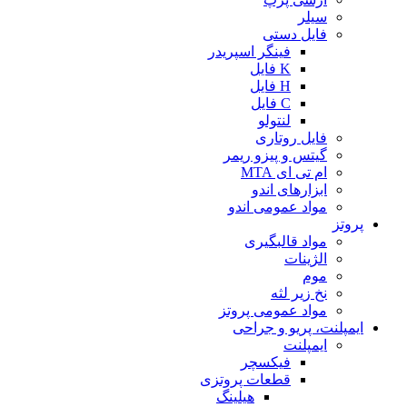
سیلر
فایل دستی
فینگر اسپریدر
K فایل
H فایل
C فایل
لنتولو
فایل روتاری
گیتس و پیزو ریمر
ام تی ای MTA
ابزارهای اندو
مواد عمومی اندو
پروتز
مواد قالبگیری
الژینات
موم
نخ زیر لثه
مواد عمومی پروتز
ایمپلنت، پریو و جراحی
ایمپلنت
فیکسچر
قطعات پروتزی
هیلینگ