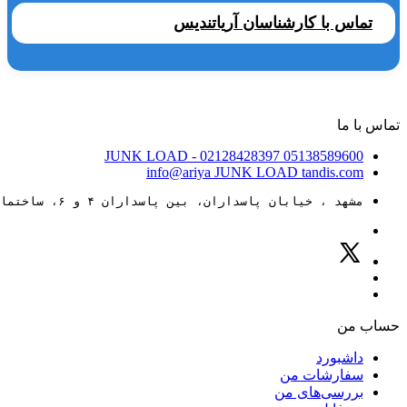
تماس با کارشناسان آریاتندیس
تماس با ما
JUNK LOAD
- 02128428397
05138589600
info@ariya
JUNK LOAD
tandis.com
مشهد ، خیابان پاسداران، بین پاسداران ۴ و ۶، ساختمان ۸۸
حساب من
داشبورد
سفارشات من
بررسی‌های من