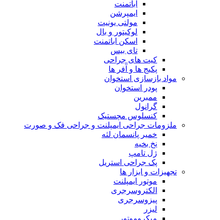
اباتمنت
ایمپرشن
مولتی یونیت
لوکیتور و بال
اسکن اباتمنت
تای بیس
کیت های جراحی
پکیج ها و آفر ها
مواد بازسازی استخوان
پودر استخوان
ممبرین
گرانول
کنسلوس مچستیک
ملزومات جراحی ایمپلنت و جراحی فک و صورت
خمیر پانسمان لثه
نخ بخیه
ژل تامپ
پک جراحی استریل
تجهیزات و ابزار ها
موتور ایمپلنت
الکتروسرجری
پیزوسرجری
لیزر
میکروموتور