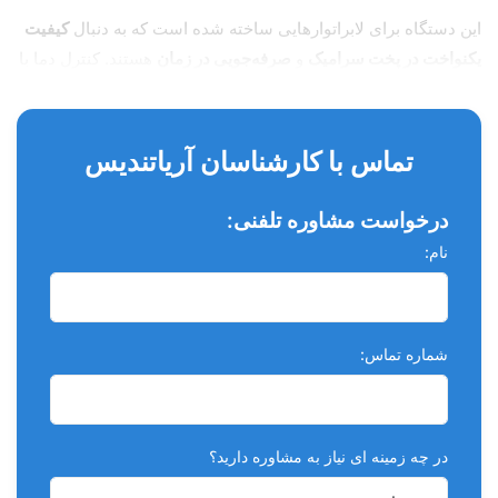
این دستگاه برای لابراتوارهایی ساخته شده است که به دنبال
کیفیت
یکنواخت در پخت سرامیک
و
صرفه‌جویی در زمان
هستند. کنترل دما با
دقت بالا و سیستم خلأ بهینه، باعث می‌شود نتیجه نهایی سطحی
صاف و بدون حفره داشته باشد.
تماس با کارشناسان آریاتندیس
مشخصات فنی کوره پرسلن Vsmile VPF
1000 :
درخواست مشاوره تلفنی:
نام:
دمای حداکثری:
۱۲۰۰ درجه سانتی‌گراد
سرعت افزایش دما:
تا ۱۰۰ درجه در دقیقه
دقت کنترل دما:
± ۱ درجه سانتی‌گراد
شماره تماس:
ولتاژ کاری:
AC 220 V، 50 Hz یا 60 Hz
توان مصرفی حداکثر:
۱۵۰۰ وات
در چه زمینه ای نیاز به مشاوره دارید؟
ابعاد دستگاه:
۲۶ × ۵۲ × ۳۲ سانتی‌متر