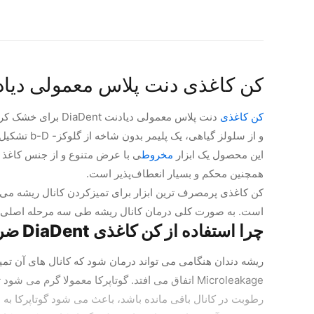
کن کاغذی دنت پلاس معمولی دیادنت ent
کن کاغذی
دنت پلاس معمولی دیادنت DiaDent برای خشک کردن و جذب مواد مایع موجود در کانال ریشه کاربرد دارد.
و از سلولز گیاهی، یک پلیمر بدون شاخه از گلوکز- b-D تشکیل شده است.
این محصول یک ابزار
مخروط
ی با عرض متنوع و از جنس کاغذ 
همچنین محکم و بسیار انعطاف‌پذیر است.
کن کاغذی پرمصرف ترین ابزار برای تمیزکردن کانال ریشه می 
است. به صورت کلی درمان کانال ریشه طی سه مرحله اصلی شام
چرا استفاده از کن کاغذی DiaDent ضروری است؟
ریشه دندان هنگامی می تواند درمان شود که کانال های آن تمیز
Microleakage اتفاق می افتد. گوتاپرکا معمولا گرم
رطوبت در کانال باقی مانده باشد، باعث می شود گوتاپرکا به