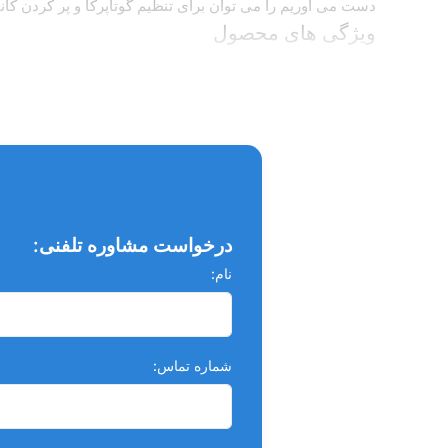
دست می آوریم را می توان برای تنظیم گوتاپرکا و پر کردن کانا
ویژگی های محصول
جذب عالی
بسیار جاذب، محکم و انعطاف‌پذیر
مناسب برای خشک کردن و جذب مواد مایع موجود در کانا
غیرمدرج
سایزبندی متنوع
درخواست مشاوره تلفنی:
دارای استاندارد های ISO
نام:
مشخصات
تقارب: 2٪ سایزبندی: تک سایز 15 الی 80 - آسورت 15/40-آسورت 45/80 نوع: ساده
شماره تماس: