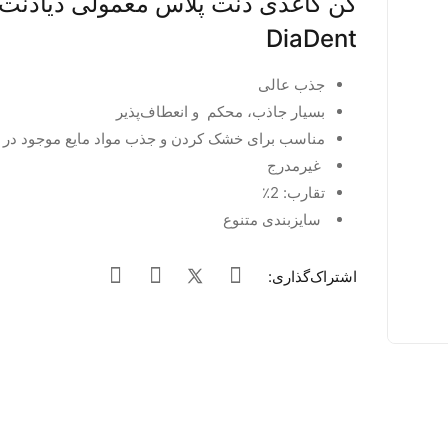
کن کاغذی دنت پلاس معمولی دیادنت
DiaDent
جذب عالی
بسیار جاذب، محکم و انعطاف‌پذیر
مناسب برای خشک کردن و جذب مواد مایع موجود در ک
غیرمدرج
تقارب: 2٪
سایزبندی متنوع
اشتراک‌گذاری: