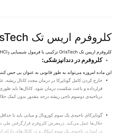
کلروفرم اریس تک OrisTech
کلروفرم اریس تک OrisTech ترکیبی با فرمول شیمیایی CHCl
3
کلروفرم در دندانپزشکی:
این ماده امروزه می‌تواند به طور قانونی به عنوان بی‌ حس کننده موضعی و حل
خارج کردن کامل گوتاپرکا در درمان مجدد کانال ریشه، عا
قرارداده و باعث شکست درمان شود. کانال‌ها باید طوری عا
درناحیه‌ی دوسوم تاجی ریشه در‌حد مقدور بدون کمک حلال و
گوتاپرکای ناحیه‌ی یک سوم کورونال و میانی باید با حداق
در ابتدا در ناحیه‌ی یک سوم اپیکال و در کانال‌های دارای انح