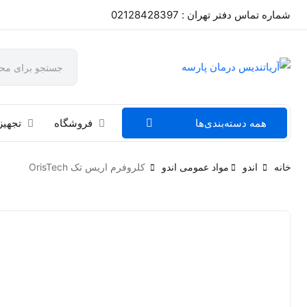
شماره تماس دفتر تهران : 02128428397
همه دسته‌بندی‌ها
فروشگاه
تجهیز
خانه
اندو
مواد عمومی اندو
کلروفرم اریس تک OrisTech