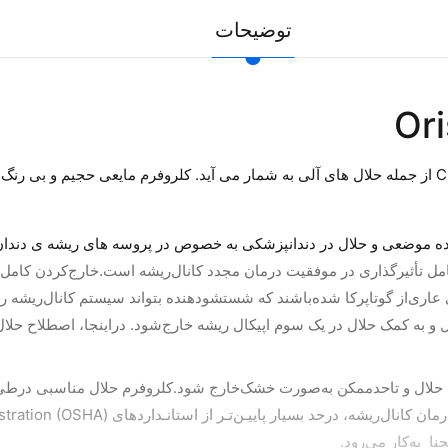
توضیحات
از جمله حلال های آلی به شمار می آید. کلروفرم مایعی حجیم و بی رنگ 
ال در دندانپزشکی به خصوص در پروسه ‌های ریشه‌ ی دندان یا روت کانال root canal مورد ا
مل تأثیرگذاری در موفقیت درمان مجدد کانال‌ریشه است.خارج‌کردن کامل گو
ری‌از گوتاپرکا شده‌باشند که شستشودهنده بتواند سیستم کانال‌ریشه را به
 به کمک حلال در یک سوم اپیکال ریشه خارج‌شود. در‌اینجا، اصطلاح حلال 
ل حلال و تا‌حد‌ممکن به‌صورت خشک‌خارج شود.کلروفرم حلال مناسبی در‌طی س
نا به‌کار می‌رود.