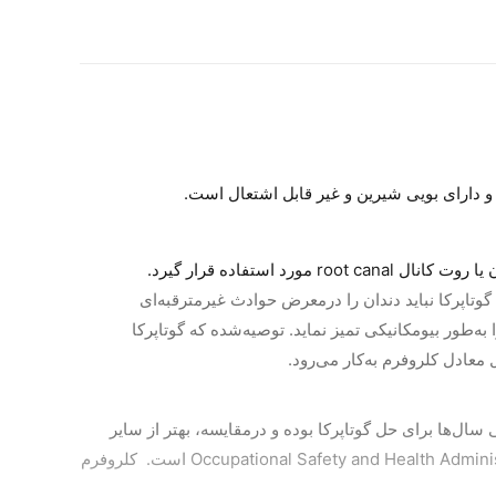
و دارای بویی شیرین و غیر قابل اشتعال است.
ستفاده قرار گیرد.
تاپرکا نباید دندان را درمعرض حوادث غیر‌مترقبه‌ای
‌طور بیومکانیکی تمیز نماید. توصیه‌شده که گوتاپرکا
معادل کلروفرم به‌کار می‌رود.
ال‌ها برای حل گوتاپرکا بوده و در‌مقایسه، بهتر از سایر
حلال‌ها عمل می‌کند. درمعرض کلروفرم قرار‌گرفتن طی درمان کانال‌ریشه، در‌حد بسیار پاییـن‌تـر از استانـداردهای (Occupational Safety and Health Administration (OSHA است. کلروفرم