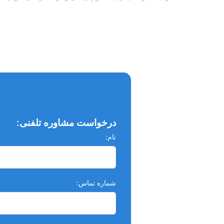
هرگز کانال‌ها با کلروفرم شستشو نشود.
برای اطمینان از خروج کامل گوتا‌پرکا از کانال‌ها می‌توان 
بعد‌از آماده‌سازی کانال‌ریشه باز شود و بهترین تماس بین س
درخواست مشاوره تلفنی:
در بسیاری از شکست‌های درمان کانال‌ریشه، ناحیه‌ی آپیکال آماد
پیش‌آگهی چنین موردی بهتر از مواردی است که ناحیه‌ی آپیکال د
نام:
شماره تماس: