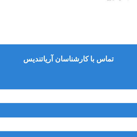
رادیوگرافی تهیه نمود. مراحل فوق زمان‌بَر بوده و نیاز به صبر و حوصله حین 
تماس با کارشناسان آریاتندیس
یلر، گوتا‌پرکا و دیواره‌ی کانال ایجاد شود.
ه نشده؛ لذا به‌دنبال حذف گوتاپرکا شاید نیاز به آماده‌سازی ناحیه‌‌ی دس
چار جابه‌جایی آپیکال شده.