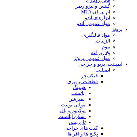
فایل روتاری
گیتس و پیزو ریمر
ام تی ای MTA
ابزارهای اندو
مواد عمومی اندو
پروتز
مواد قالبگیری
الژینات
موم
نخ زیر لثه
مواد عمومی پروتز
ایمپلنت، پریو و جراحی
ایمپلنت
فیکسچر
قطعات پروتزی
هیلینگ
اباتمنت
ایمپرشن
مولتی یونیت
لوکیتور و بال
اسکن اباتمنت
تای بیس
کیت های جراحی
پکیج ها و آفر ها