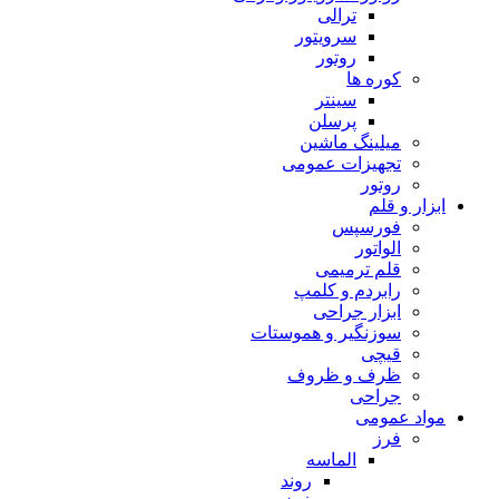
ترالی
سرویتور
روتور
کوره ها
سینتر
پرسلن
میلینگ ماشین
تجهیزات عمومی
روتور
ابزار و قلم
فورسپس
الواتور
قلم ترمیمی
رابردم و کلمپ
ابزار جراحی
سوزنگیر و هموستات
قیچی
ظرف و ظروف
جراحی
مواد عمومی
فرز
الماسه
روند