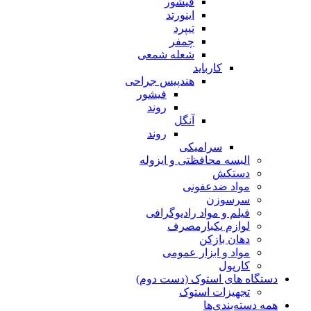
فیشور
اینورتد
تیپرد
چمفر
شعله شمعی
کارباید
هندپیس جراحی
فیشور
روند
آنگل
روند
سرامیکی
البسه محافظتی و ایزوله
دستکش
مواد ضدعفونی
سرسوزن
فیلم و مواد رادیوگرافی
لوازم یکبارمصرف
دهان بازکن
مواد و ابزار عمومی
کارپول
دستگاه های استوک (دست دوم)
تجهیزات استوک
همه دسته‌بندی‌ها