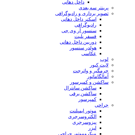
داخل دهانی
پرینتر سه بعدی
تصویر برداری و رادیوگرافی
اسکنر داخل دهانی
رادیوگرافی
سنسور آر وی جی
فسفر پلیت
دوربین داخل دهانی
هولدر سنسور
عکاسی
لوپ
لایت کیور
جرمگیر و واترجت
آمالگاماتور
ساکشن و کمپرسور
ساکشن سانترال
ساکشن برقی
کمپرسور
جراحی
موتور ایمپلنت
الکتروسرجری
پیزوسرجری
لیزر
میکروموتور جراحی