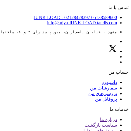
تماس با ما
JUNK LOAD
- 02128428397
05138589600
info@ariya
JUNK LOAD
tandis.com
مشهد ، خیابان پاسداران، بین پاسداران ۴ و ۶، ساختمان ۸۸
حساب من
داشبورد
سفارشات من
بررسی‌های من
پروفایل من
خدمات ما
درباره ما
سیاست بازگشت
پرسش‌های متداول