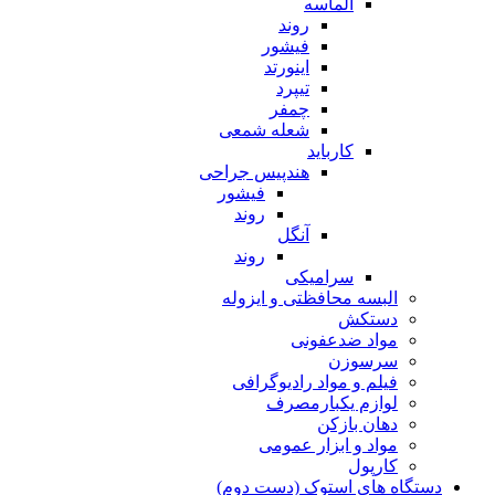
الماسه
روند
فیشور
اینورتد
تیپرد
چمفر
شعله شمعی
کارباید
هندپیس جراحی
فیشور
روند
آنگل
روند
سرامیکی
البسه محافظتی و ایزوله
دستکش
مواد ضدعفونی
سرسوزن
فیلم و مواد رادیوگرافی
لوازم یکبارمصرف
دهان بازکن
مواد و ابزار عمومی
کارپول
دستگاه های استوک (دست دوم)