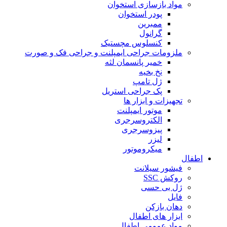
مواد بازسازی استخوان
پودر استخوان
ممبرین
گرانول
کنسلوس مچستیک
ملزومات جراحی ایمپلنت و جراحی فک و صورت
خمیر پانسمان لثه
نخ بخیه
ژل تامپ
پک جراحی استریل
تجهیزات و ابزار ها
موتور ایمپلنت
الکتروسرجری
پیزوسرجری
لیزر
میکروموتور
اطفال
فیشور سیلانت
روکش SSC
ژل بی حسی
فایل
دهان بازکن
ابزار های اطفال
مواد عمومی اطفال