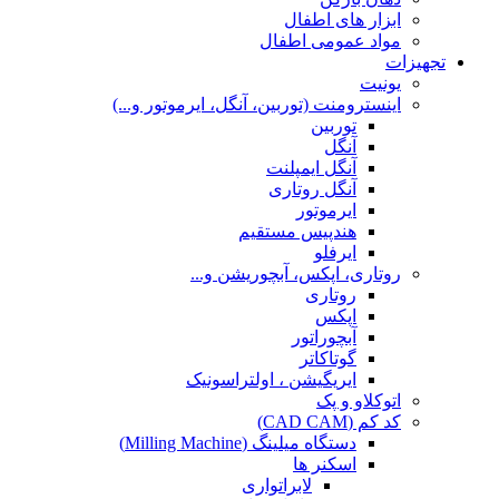
ابزار های اطفال
مواد عمومی اطفال
تجهیزات
یونیت
اینسترومنت (توربین، آنگل، ایرموتور و...)
توربین
آنگل
آنگل ایمپلنت
آنگل روتاری
ایرموتور
هندپیس مستقیم
ایرفلو
روتاری، اپکس، آبچوریشن و...
روتاری
اپکس
آبچوراتور
گوتاکاتر
ایریگیشن ، اولتراسونیک
اتوکلاو و پک
کد کم (CAD CAM)
دستگاه میلینگ (Milling Machine)
اسکنر ها
لابراتواری