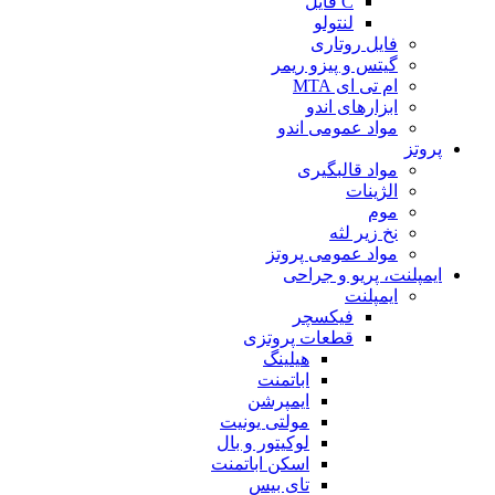
C فایل
لنتولو
فایل روتاری
گیتس و پیزو ریمر
ام تی ای MTA
ابزارهای اندو
مواد عمومی اندو
پروتز
مواد قالبگیری
الژینات
موم
نخ زیر لثه
مواد عمومی پروتز
ایمپلنت، پریو و جراحی
ایمپلنت
فیکسچر
قطعات پروتزی
هیلینگ
اباتمنت
ایمپرشن
مولتی یونیت
لوکیتور و بال
اسکن اباتمنت
تای بیس