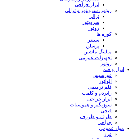
ابزار جراحی
روتور، سرویتور و ترالی
ترالی
سرویتور
روتور
کوره ها
سینتر
پرسلن
میلینگ ماشین
تجهیزات عمومی
روتور
ابزار و قلم
فورسپس
الواتور
قلم ترمیمی
رابردم و کلمپ
ابزار جراحی
سوزنگیر و هموستات
قیچی
ظرف و ظروف
جراحی
مواد عمومی
فرز