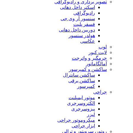
تصویر برداری و رادیوگرافی
اسکنر داخل دهانی
رادیوگرافی
سنسور آر وی جی
فسفر پلیت
دوربین داخل دهانی
هولدر سنسور
عکاسی
لوپ
لایت کیور
جرمگیر و واترجت
آمالگاماتور
ساکشن و کمپرسور
ساکشن سانترال
ساکشن برقی
کمپرسور
جراحی
موتور ایمپلنت
الکتروسرجری
پیزوسرجری
لیزر
میکروموتور جراحی
ابزار جراحی
روتور، سرویتور و ترالی