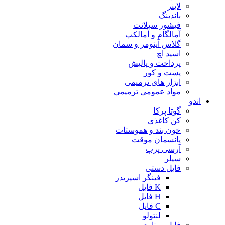
لاینر
باندینگ
فیشور سیلانت
آمالگام و آمالکپ
گلاس آینومر و سمان
اسید اچ
پرداخت و پالیش
پست و کور
ابزار های ترمیمی
مواد عمومی ترمیمی
اندو
گوتا پرکا
کن کاغذی
خون بند و هموستات
پانسمان موقت
آرسی پرپ
سیلر
فایل دستی
فینگر اسپریدر
K فایل
H فایل
C فایل
لنتولو