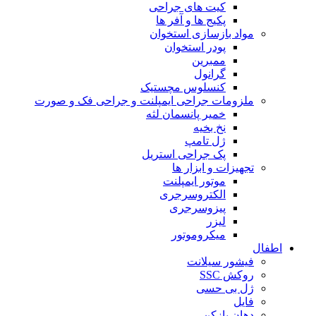
کیت های جراحی
پکیج ها و آفر ها
مواد بازسازی استخوان
پودر استخوان
ممبرین
گرانول
کنسلوس مچستیک
ملزومات جراحی ایمپلنت و جراحی فک و صورت
خمیر پانسمان لثه
نخ بخیه
ژل تامپ
پک جراحی استریل
تجهیزات و ابزار ها
موتور ایمپلنت
الکتروسرجری
پیزوسرجری
لیزر
میکروموتور
اطفال
فیشور سیلانت
روکش SSC
ژل بی حسی
فایل
دهان بازکن