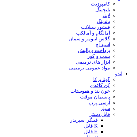
کامپوزیت
بلیچینگ
لاینر
باندینگ
فیشور سیلانت
آمالگام و آمالکپ
گلاس آینومر و سمان
اسید اچ
پرداخت و پالیش
پست و کور
ابزار های ترمیمی
مواد عمومی ترمیمی
اندو
گوتا پرکا
کن کاغذی
خون بند و هموستات
پانسمان موقت
آرسی پرپ
سیلر
فایل دستی
فینگر اسپریدر
K فایل
H فایل