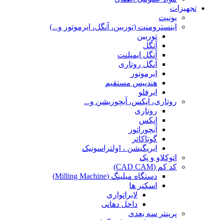
تجهیزات
یونیت
اینسترومنت (توربین، آنگل، ایرموتور و...)
توربین
آنگل
آنگل ایمپلنت
آنگل روتاری
ایرموتور
هندپیس مستقیم
ایرفلو
روتاری، اپکس، آبچوریشن و...
روتاری
اپکس
آبچوراتور
گوتاکاتر
ایریگیشن ، اولتراسونیک
اتوکلاو و پک
کد کم (CAD CAM)
دستگاه میلینگ (Milling Machine)
اسکنر ها
لابراتواری
داخل دهانی
پرینتر سه بعدی