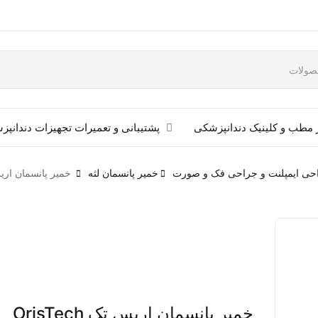
 مطب و کلینیک دندانپزشکی
پشتیبانی و تعمیرات تجهیزات دندانپ
حی ایمپلنت و جراحی فک و صورت
خمیر پانسمان لثه
خمیر پانسمان اریس تک 
خمیر پانسمان اریس تک OrisTech