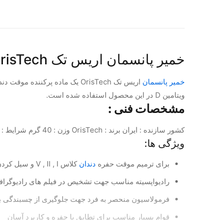
خمیر پانسمان اریس تک OrisTech
خمیر پانسمان
اریس تک OrisTech یک ماده پ
ویتامین D در این محصول استفاده شده است.
مشخصات فنی :
کشور سازنده : ایران برند : OrisTech وزن : 40 گرم شرایط : در دمای اتاق ( 25 درجه سانتیگراد ) و دور از نور نگهداری و از یخ زدگی محافظت شود.
ویژگی ها:
برای ترمیم موقت حفره
دندان
کلاس V , II , I و سیل کردن موقت تاجی در اندودونتیکس
رادیواپسیته مناسب جهت تشخیص در فیلم های رادیوگراف
فرمولاسیون منحصر به فرد جهت جلوگیری از چسبندگی به
قوام بسیار مناسب برای تطابق با حفره و کاربرد آسان