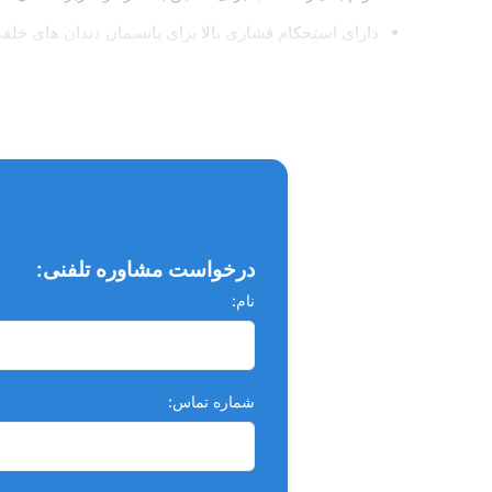
دارای استحکام فشاری بالا برای پانسمان دندان های خلف
بدون نیاز به اختلاط
کمترین میزان ریزنشت جهت جلوگیری از نفوذ میکروارگان
استاندارد ISO و تاییدیه اداره کل تجهیزات پزشکی
درخواست مشاوره تلفنی:
نام:
شماره تماس: