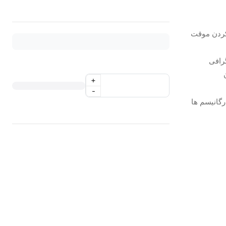
ن کلاس V , II , I و سیل کردن موقت
رافی
+
-
گانیسم ها