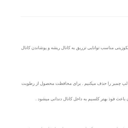
 باریوم سولفات ، یک خمیر رادیو اپک است که در مجاورت آب به PH 12 می رسد و با ویسکوزیتی مناسب توانایی تزریق به کانال ریشه و پوشاندن کانال
ر پالپ چمبر را حذف میکنیم . برای محافظت محصول از رطوبت
باعث فوذ بهتر کلسیم به داخل کانال دندانی میشود .