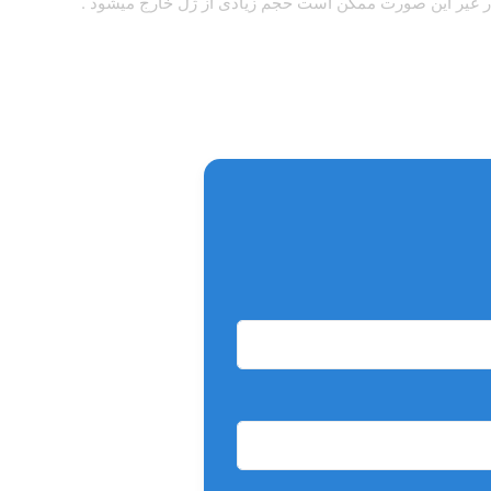
د در غیر این صورت ممکن است حجم زیادی از ژل خارج میشود .
ا شسته شود .