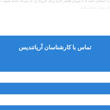
را امتحان کنید تا با میزان فشار لازم برای خروج ژل از سرنگ اشنا شوی
ان بیمار تست نکنید .
ا تعویض نمایید .
 ببندید . با این کار طول عمر محصول افزایش می یابد .
رتیکه اسید با سطح بافت تماس داشت ، سطح با مقداری زیادی آب کامل
تماس با کارشناسان آریاتندیس
در اسرع وقت به بیمارستان مراجعه کنید .
یشتر محصول کمک میکند .