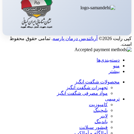
کپی رایت 2026©
آریاتندیس درمان پارسه
. تمامی حقوق محفوظ
است.
دسته‌بندی‌ها
منو
بیشتر
محصولات شگفت انگیز
تجهیزات شگفت انگیز
مواد مصرفی شگفت انگیز
ترمیمی
کامپوزیت
بلیچینگ
لاینر
باندینگ
فیشور سیلانت
آمالگام و آمالکپ