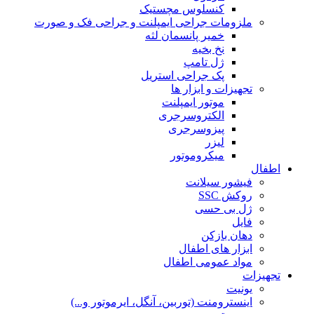
کنسلوس مچستیک
ملزومات جراحی ایمپلنت و جراحی فک و صورت
خمیر پانسمان لثه
نخ بخیه
ژل تامپ
پک جراحی استریل
تجهیزات و ابزار ها
موتور ایمپلنت
الکتروسرجری
پیزوسرجری
لیزر
میکروموتور
اطفال
فیشور سیلانت
روکش SSC
ژل بی حسی
فایل
دهان بازکن
ابزار های اطفال
مواد عمومی اطفال
تجهیزات
یونیت
اینسترومنت (توربین، آنگل، ایرموتور و...)