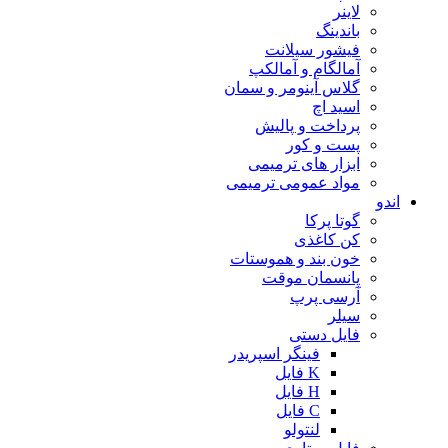
لاینر
باندینگ
فیشور سیلانت
آمالگام و آمالکپ
گلاس آینومر و سمان
اسید اچ
پرداخت و پالیش
پست و کور
ابزار های ترمیمی
مواد عمومی ترمیمی
اندو
گوتا پرکا
کن کاغذی
خون بند و هموستات
پانسمان موقت
آرسی پرپ
سیلر
فایل دستی
فینگر اسپریدر
K فایل
H فایل
C فایل
لنتولو