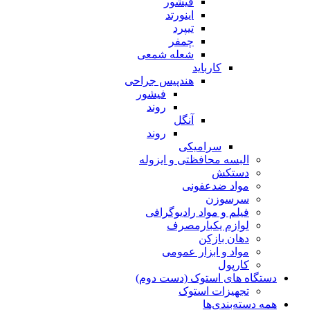
فیشور
اینورتد
تیپرد
چمفر
شعله شمعی
کارباید
هندپیس جراحی
فیشور
روند
آنگل
روند
سرامیکی
البسه محافظتی و ایزوله
دستکش
مواد ضدعفونی
سرسوزن
فیلم و مواد رادیوگرافی
لوازم یکبارمصرف
دهان بازکن
مواد و ابزار عمومی
کارپول
دستگاه های استوک (دست دوم)
تجهیزات استوک
همه دسته‌بندی‌ها