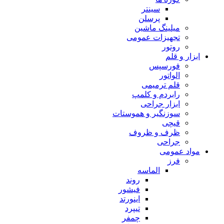
سینتر
پرسلن
میلینگ ماشین
تجهیزات عمومی
روتور
ابزار و قلم
فورسپس
الواتور
قلم ترمیمی
رابردم و کلمپ
ابزار جراحی
سوزنگیر و هموستات
قیچی
ظرف و ظروف
جراحی
مواد عمومی
فرز
الماسه
روند
فیشور
اینورتد
تیپرد
چمفر