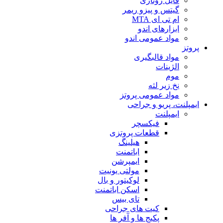
فایل روتاری
گیتس و پیزو ریمر
ام تی ای MTA
ابزارهای اندو
مواد عمومی اندو
پروتز
مواد قالبگیری
الژینات
موم
نخ زیر لثه
مواد عمومی پروتز
ایمپلنت، پریو و جراحی
ایمپلنت
فیکسچر
قطعات پروتزی
هیلینگ
اباتمنت
ایمپرشن
مولتی یونیت
لوکیتور و بال
اسکن اباتمنت
تای بیس
کیت های جراحی
پکیج ها و آفر ها