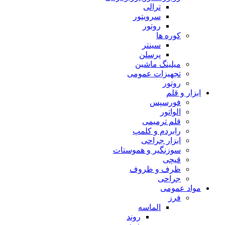
ترالی
سرویتور
روتور
کوره ها
سینتر
پرسلن
میلینگ ماشین
تجهیزات عمومی
روتور
ابزار و قلم
فورسپس
الواتور
قلم ترمیمی
رابردم و کلمپ
ابزار جراحی
سوزنگیر و هموستات
قیچی
ظرف و ظروف
جراحی
مواد عمومی
فرز
الماسه
روند