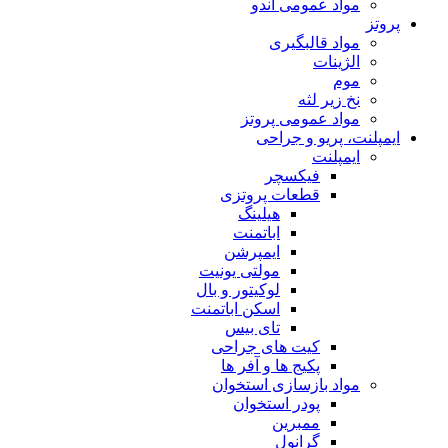
مواد عمومی اندو
پروتز
مواد قالبگیری
الژینات
موم
نخ زیر لثه
مواد عمومی پروتز
ایمپلنت، پریو و جراحی
ایمپلنت
فیکسچر
قطعات پروتزی
هیلینگ
اباتمنت
ایمپرشن
مولتی یونیت
لوکیتور و بال
اسکن اباتمنت
تای بیس
کیت های جراحی
پکیج ها و آفر ها
مواد بازسازی استخوان
پودر استخوان
ممبرین
گرانول