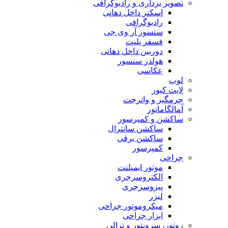
تصویر برداری و رادیوگرافی
اسکنر داخل دهانی
رادیوگرافی
سنسور آر وی جی
فسفر پلیت
دوربین داخل دهانی
هولدر سنسور
عکاسی
لوپ
لایت کیور
جرمگیر و واترجت
آمالگاماتور
ساکشن و کمپرسور
ساکشن سانترال
ساکشن برقی
کمپرسور
جراحی
موتور ایمپلنت
الکتروسرجری
پیزوسرجری
لیزر
میکروموتور جراحی
ابزار جراحی
روتور، سرویتور و ترالی