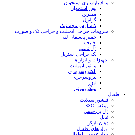
مواد بازسازی استخوان
پودر استخوان
ممبرین
گرانول
کنسلوس مچستیک
ملزومات جراحی ایمپلنت و جراحی فک و صورت
خمیر پانسمان لثه
نخ بخیه
ژل تامپ
پک جراحی استریل
تجهیزات و ابزار ها
موتور ایمپلنت
الکتروسرجری
پیزوسرجری
لیزر
میکروموتور
اطفال
فیشور سیلانت
روکش SSC
ژل بی حسی
فایل
دهان بازکن
ابزار های اطفال
مواد عمومی اطفال