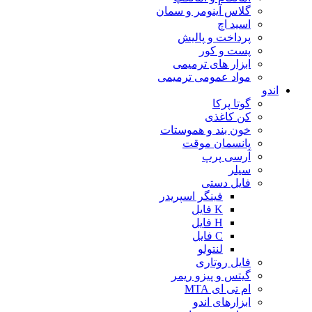
گلاس آینومر و سمان
اسید اچ
پرداخت و پالیش
پست و کور
ابزار های ترمیمی
مواد عمومی ترمیمی
اندو
گوتا پرکا
کن کاغذی
خون بند و هموستات
پانسمان موقت
آرسی پرپ
سیلر
فایل دستی
فینگر اسپریدر
K فایل
H فایل
C فایل
لنتولو
فایل روتاری
گیتس و پیزو ریمر
ام تی ای MTA
ابزارهای اندو