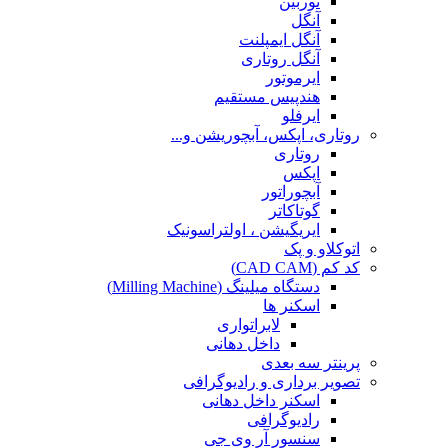
توربین
آنگل
آنگل ایمپلنت
آنگل روتاری
ایرموتور
هندپیس مستقیم
ایرفلو
روتاری، اپکس، آبچوریشن و...
روتاری
اپکس
آبچوراتور
گوتاکاتر
ایریگیشن ، اولتراسونیک
اتوکلاو و پک
کد کم (CAD CAM)
دستگاه میلینگ (Milling Machine)
اسکنر ها
لابراتواری
داخل دهانی
پرینتر سه بعدی
تصویر برداری و رادیوگرافی
اسکنر داخل دهانی
رادیوگرافی
سنسور آر وی جی