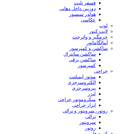
فسفر پلیت
دوربین داخل دهانی
هولدر سنسور
عکاسی
لوپ
لایت کیور
جرمگیر و واترجت
آمالگاماتور
ساکشن و کمپرسور
ساکشن سانترال
ساکشن برقی
کمپرسور
جراحی
موتور ایمپلنت
الکتروسرجری
پیزوسرجری
لیزر
میکروموتور جراحی
ابزار جراحی
روتور، سرویتور و ترالی
ترالی
سرویتور
روتور
کوره ها