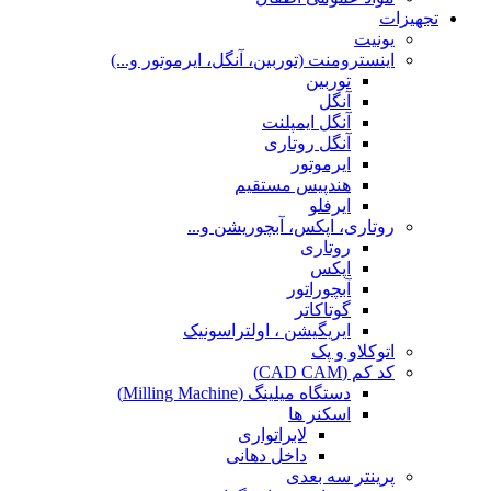
تجهیزات
یونیت
اینسترومنت (توربین، آنگل، ایرموتور و...)
توربین
آنگل
آنگل ایمپلنت
آنگل روتاری
ایرموتور
هندپیس مستقیم
ایرفلو
روتاری، اپکس، آبچوریشن و...
روتاری
اپکس
آبچوراتور
گوتاکاتر
ایریگیشن ، اولتراسونیک
اتوکلاو و پک
کد کم (CAD CAM)
دستگاه میلینگ (Milling Machine)
اسکنر ها
لابراتواری
داخل دهانی
پرینتر سه بعدی