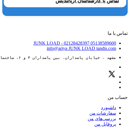
تماس با کارشناسان آریاتندیس
تماس با ما
JUNK LOAD
- 02128428397
05138589600
info@ariya
JUNK LOAD
tandis.com
مشهد ، خیابان پاسداران، بین پاسداران ۴ و ۶، ساختمان ۸۸
حساب من
داشبورد
سفارشات من
بررسی‌های من
پروفایل من