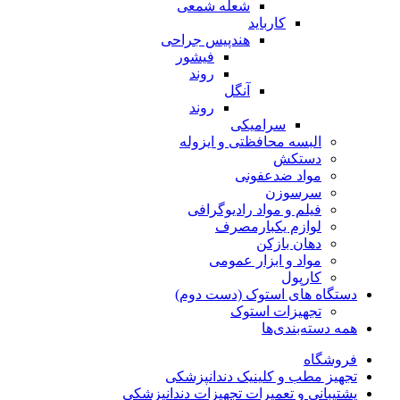
شعله شمعی
کارباید
هندپیس جراحی
فیشور
روند
آنگل
روند
سرامیکی
البسه محافظتی و ایزوله
دستکش
مواد ضدعفونی
سرسوزن
فیلم و مواد رادیوگرافی
لوازم یکبارمصرف
دهان بازکن
مواد و ابزار عمومی
کارپول
دستگاه های استوک (دست دوم)
تجهیزات استوک
همه دسته‌بندی‌ها
فروشگاه
تجهیز مطب و کلینیک دندانپزشکی
پشتیبانی و تعمیرات تجهیزات دندانپزشکی