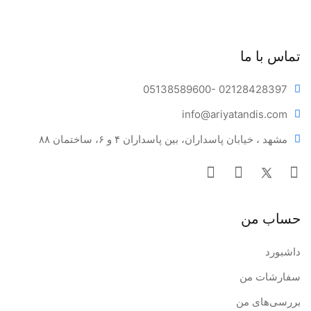
سرنگ: ۲.۷ گرم (حدود ۱.۵ میلی‌لیتر)
تماس با ما
05138589600
- 02128428397
info@ariya
tandis.com
مشهد ، خیابان پاسداران، بین پاسداران ۴ و ۶، ساختمان ۸۸
حساب من
داشبورد
سفارشات من
بررسی‌های من