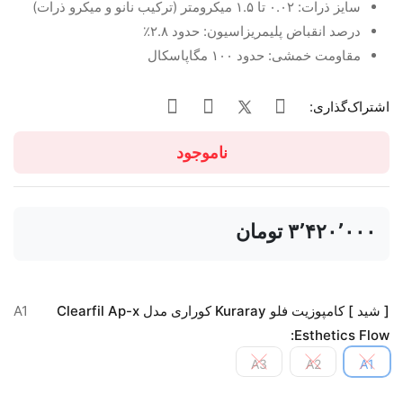
سایز ذرات: ۰.۰۲ تا ۱.۵ میکرومتر (ترکیب نانو و میکرو ذرات)
درصد انقباض پلیمریزاسیون: حدود ۲.۸٪
مقاومت خمشی: حدود ۱۰۰ مگاپاسکال
اشتراک‌گذاری:
ناموجود
‎ ۳٬۴۲۰٬۰۰۰تومان
[ شید ] کامپوزیت فلو Kuraray کوراری مدل Clearfil Ap-x
A1
Esthetics Flow:
A3
A2
A1