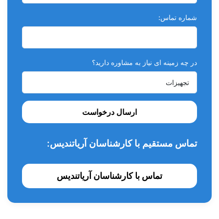
سهولت استفاده: تزریق آسان، روان و مناسب برای فضاهای
شماره تماس:
ظریف
چسبندگی عالی به دنتین و مینای دندان: به‌ویژه در ترکیب با
سیستم باندینگ Kuraray (مانند Clearfil SE Bond)
در چه زمینه ای نیاز به مشاوره دارید؟
حداقل انقباض حجمی: برای کاهش خطر ایجاد میکرولیکیج
سازگار با روش‌های لایه‌گذاری تدریجی یا تزریقی
کاربردها
ارسال درخواست
ترمیم‌های کلاس III، IV و V
تماس مستقیم با کارشناسان آریاتندیس:
ترمیم ترک‌های میکروسکوپی و آسیب‌های مینای لبه‌ای
ترمیم‌های زیبایی در ناحیه قدامی
تماس با کارشناسان آریاتندیس
پایه و فضاهای زیر ترمیم‌های غیرمستقیم
اصلاح فرم دندان‌ها و اصلاح‌های زیبایی جزئی
بسته‌بندی