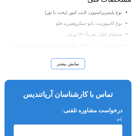
نوع پلیمریزاسیون: لایت کیور (پخت با نور)
نوع کامپوزیت: نانو-میکروهیبرید فلو
محتوای فیلر: تقریباً ۷۰٪ وزنی
سایز ذرات: ۰.۰۲ تا ۱.۵ میکرومتر (ترکیب نانو و میکرو ذرات)
درصد انقباض پلیمریزاسیون: حدود ۲.۸٪
نمایش بیشتر
مقاومت خمشی: حدود ۱۰۰ مگاپاسکال
شفافیت: طراحی‌شده برای تطابق اپتیکی بالا با دندان طبیعی
رادیواپک: دارد
تماس با کارشناسان آریاتندیس
زمان پخت: ۲۰ ثانیه برای لایه‌های نازک (تا ۲ میلی‌متر)
درخواست مشاوره تلفنی:
ویژگی‌ها و مزایا
نام:
زیبایی طبیعی: دارای تطابق نوری و فلورسانس بسیار نزدیک به
ساختار دندان طبیعی