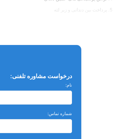
پرداخت بین دندانی و زیر لثه
تراش مازاد مواد پرکننده دندان
پرداخت کبالت کروم
برش شیار دندان
کاهش طول عاج
برخی از مشخصات فنی این هندپیس:
درخواست مشاوره تلفنی:
نام:
گراد وزن (گرم): 82
شماره تماس: