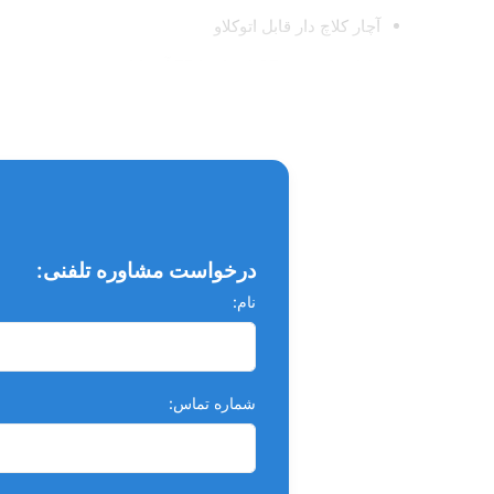
آچار کلاچ دار قابل اتوکلاو
دارای تاییدیه‌ی CE اروپا و FDA آمریکا
ابعاد : ۱۳۷*۹۵*۲۱۳ میلیمتر
وزن : ۱٫۷ کیلوگرم
24 ماه گارانتی تعمیر و 10 سال خدمات پس از فروش
دستگاه ذکر شده شامل 5 عدد سرقلم می باشد که عبارتند از:
درخواست مشاوره تلفنی:
3 عدد G1
نام:
1عدد G2 جهت جرمگیری سوپر اجنجیوال
1 عدد P1 جهت جرمگیری ساب جنجیوال
شماره تماس: