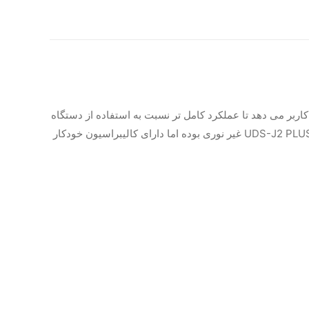
، اندو و پریو این امکان را به کاربر می دهد تا عملکرد کامل تر نسبت به استفاده از دستگاه
های دیگر داشته باشد. هندپیس قابل جداسازی و اتوکلاو این دستگاه امکان استریل کامل هندپیس را به ما می دهد. جرمگیر وودپکر مدل UDS-J2 PLUS غیر نوری بوده اما دارای کالیبراسیون خودکار