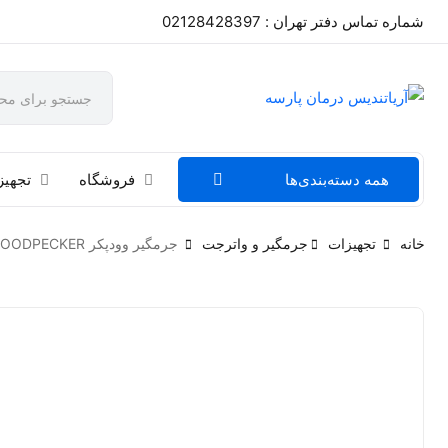
شماره تماس دفتر تهران : 02128428397
همه دسته‌بندی‌ها
فروشگاه
تجهیز
خانه
تجهیزات
جرمگیر و واترجت
جرمگیر وودپکر WOODPECKER مدل UDS_J2 Plus ساده