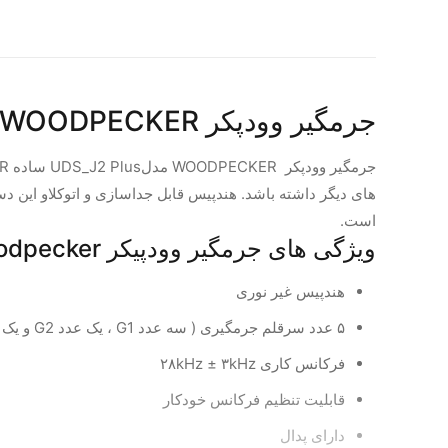
جرمگیر وودپکر WOODPECKER مدل UDS_J2 Plus ساده
است.
ویژگی های جرمگیر وودپیکر Woodpecker مدل UDS-J2 Plus :
هندپیس غیر نوری
۵ عدد سرقلم جرمگیری ( سه عدد G1 ، یک عدد G2 و یک عدد P1 )
فرکانس کاری ۲۸kHz ± ۳kHz
قابلیت تنظیم فرکانس خودکار
دارای پدال