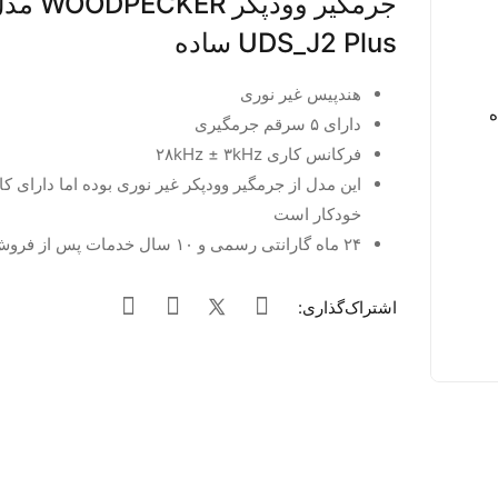
جرمگیر وودپکر DPECKER
UDS_J2 Plus ساده
هندپیس غیر نوری
دارای ۵ سرقم جرمگیری
فرکانس کاری ۲۸kHz ± ۳kHz
این مدل از جرمگیر وودپکر غیر نوری بوده اما دارای ک
خودکار است
۲۴ ماه گارانتی رسمی و ۱۰ سال خدمات پس از فروش
اشتراک‌گذاری: