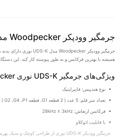
جرمگیر وودپکر Woodpecker مدل UDS-K نوری
همیشه با بهترین فرکانس و به طور پیوسته کار کند. این دستگاه دندانپزشکی از نوع D
ویژگی‌های جرمگیر UDS-K نوری woodpecker :
نوع هندپیس: فایبراپتیک
تعداد سر قلم: 5 عدد ( 2 قطعه G1، قطعه G2 ،G4 ،P1 )
فرکانس ارتعاش: 28kHz ± 3kHz
با قابلیت اتوکلاو
جرمگیر وودپکر UDS-K نوری از طراحی کوچ