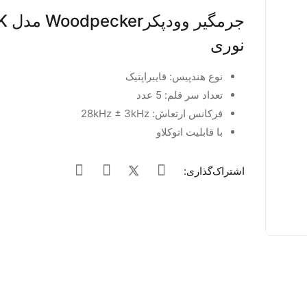
جرمگی
نوری
نوع هندپیس: فایبراپتیک
تعداد سر قلم: 5 عدد
فرکانس ارتعاش: 28kHz ± 3kHz
با قابلیت اتوکلاو
اشتراک‌گذاری: