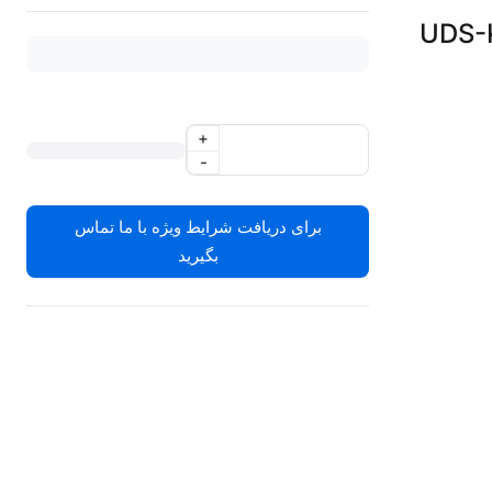
ر وودپکرWoodpecker مدل UDS-K
+
-
برای دریافت شرایط ویژه با ما تماس
بگیرید