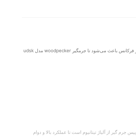
جرمگیر وودپکر Woodpecker مدل UDS-K نوری دارای بدنه مقاوم و هندپیس جداشونده با قابلیت اتوکلاو می‌باشد. کالیبراسیون خودکار فرکانس باعث می‌شود تا جرمگیر woodpecker مدل udsk
ندپیس جرم گیر از آلیاژ تیتانیوم است تا عملکرد بالا و دوام