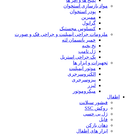
پکیج ها و آفر ها
مواد بازسازی استخوان
پودر استخوان
ممبرین
گرانول
کنسلوس مچستیک
ملزومات جراحی ایمپلنت و جراحی فک و صورت
خمیر پانسمان لثه
نخ بخیه
ژل تامپ
پک جراحی استریل
تجهیزات و ابزار ها
موتور ایمپلنت
الکتروسرجری
پیزوسرجری
لیزر
میکروموتور
اطفال
فیشور سیلانت
روکش SSC
ژل بی حسی
فایل
دهان بازکن
ابزار های اطفال