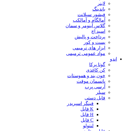
لاینر
باندینگ
فیشور سیلانت
آمالگام و آمالکپ
گلاس آینومر و سمان
اسید اچ
پرداخت و پالیش
پست و کور
ابزار های ترمیمی
مواد عمومی ترمیمی
اندو
گوتا پرکا
کن کاغذی
خون بند و هموستات
پانسمان موقت
آرسی پرپ
سیلر
فایل دستی
فینگر اسپریدر
K فایل
H فایل
C فایل
لنتولو