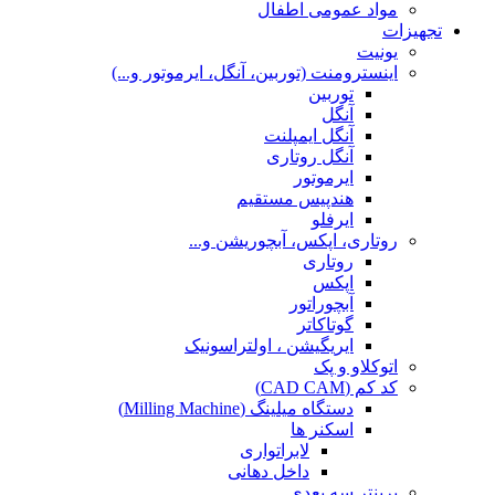
مواد عمومی اطفال
تجهیزات
یونیت
اینسترومنت (توربین، آنگل، ایرموتور و...)
توربین
آنگل
آنگل ایمپلنت
آنگل روتاری
ایرموتور
هندپیس مستقیم
ایرفلو
روتاری، اپکس، آبچوریشن و...
روتاری
اپکس
آبچوراتور
گوتاکاتر
ایریگیشن ، اولتراسونیک
اتوکلاو و پک
کد کم (CAD CAM)
دستگاه میلینگ (Milling Machine)
اسکنر ها
لابراتواری
داخل دهانی
پرینتر سه بعدی