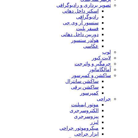
تصویر برداری و رادیوگرافی
اسکنر داخل دهانی
رادیوگرافی
سنسور آر وی جی
فسفر پلیت
دوربین داخل دهانی
هولدر سنسور
عکاسی
لوپ
لایت کیور
جرمگیر و واترجت
آمالگاماتور
ساکشن و کمپرسور
ساکشن سانترال
ساکشن برقی
کمپرسور
جراحی
موتور ایمپلنت
الکتروسرجری
پیزوسرجری
لیزر
میکروموتور جراحی
ابزار جراحی