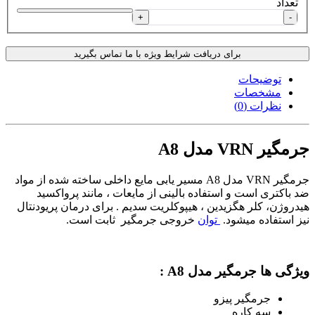
تعداد
+
-
برای دریافت شرایط ویژه با ما تماس بگیرید
توضیحات
مشخصات
نظرات (0)
جرمگیر VRN مدل A8
جرمگیر VRN مدل A8 مسیر یابی مایع داخلی ساخته شده از مواد
ضد باکتری است و استفاده بالینی از مایعات ، مانند پرواکسید
هیدروژن، کلر هگزیدین ، هیپوکلریت سدیم . برای درمان پریودنتال
نیز استفاده میشود.
توان
خروجی جرمگیر ثابت است.
ویژگی ها جرمگیر مدل A8 :
جرمگیر پیزو
سه کاره