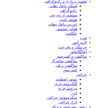
تصویر برداری و رادیوگرافی
اسکنر داخل دهانی
رادیوگرافی
سنسور آر وی جی
فسفر پلیت
دوربین داخل دهانی
هولدر سنسور
عکاسی
لوپ
لایت کیور
جرمگیر و واترجت
آمالگاماتور
ساکشن و کمپرسور
ساکشن سانترال
ساکشن برقی
کمپرسور
جراحی
موتور ایمپلنت
الکتروسرجری
پیزوسرجری
لیزر
میکروموتور جراحی
ابزار جراحی
روتور، سرویتور و ترالی