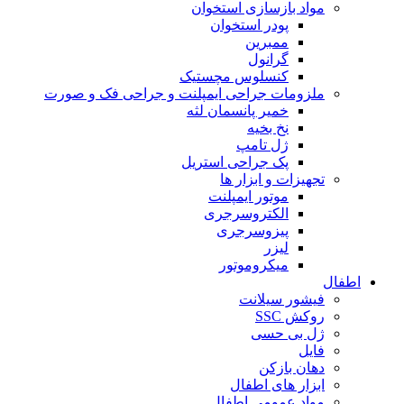
مواد بازسازی استخوان
پودر استخوان
ممبرین
گرانول
کنسلوس مچستیک
ملزومات جراحی ایمپلنت و جراحی فک و صورت
خمیر پانسمان لثه
نخ بخیه
ژل تامپ
پک جراحی استریل
تجهیزات و ابزار ها
موتور ایمپلنت
الکتروسرجری
پیزوسرجری
لیزر
میکروموتور
اطفال
فیشور سیلانت
روکش SSC
ژل بی حسی
فایل
دهان بازکن
ابزار های اطفال
مواد عمومی اطفال