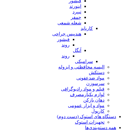
فیشور
اینورتد
تیپرد
چمفر
شعله شمعی
کارباید
هندپیس جراحی
فیشور
روند
آنگل
روند
سرامیکی
البسه محافظتی و ایزوله
دستکش
مواد ضدعفونی
سرسوزن
فیلم و مواد رادیوگرافی
لوازم یکبارمصرف
دهان بازکن
مواد و ابزار عمومی
کارپول
دستگاه های استوک (دست دوم)
تجهیزات استوک
همه دسته‌بندی‌ها