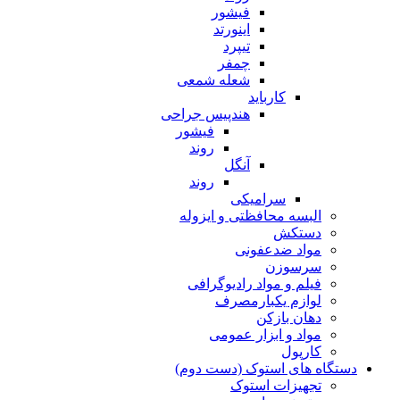
فیشور
اینورتد
تیپرد
چمفر
شعله شمعی
کارباید
هندپیس جراحی
فیشور
روند
آنگل
روند
سرامیکی
البسه محافظتی و ایزوله
دستکش
مواد ضدعفونی
سرسوزن
فیلم و مواد رادیوگرافی
لوازم یکبارمصرف
دهان بازکن
مواد و ابزار عمومی
کارپول
دستگاه های استوک (دست دوم)
تجهیزات استوک