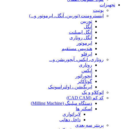
تجهیزات
یونیت
اینسترومنت (توربین، آنگل، ایرموتور و...)
توربین
آنگل
آنگل ایمپلنت
آنگل روتاری
ایرموتور
هندپیس مستقیم
ایرفلو
روتاری، اپکس، آبچوریشن و...
روتاری
اپکس
آبچوراتور
گوتاکاتر
ایریگیشن ، اولتراسونیک
اتوکلاو و پک
کد کم (CAD CAM)
دستگاه میلینگ (Milling Machine)
اسکنر ها
لابراتواری
داخل دهانی
پرینتر سه بعدی