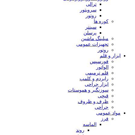
ترالی
سرویتور
روتور
کوره ها
سینتر
پرسلن
میلینگ ماشین
تجهیزات عمومی
روتور
ابزار و قلم
فورسپس
الواتور
قلم ترمیمی
رابردم و کلمپ
ابزار جراحی
سوزنگیر و هموستات
قیچی
ظرف و ظروف
جراحی
مواد عمومی
فرز
الماسه
روند