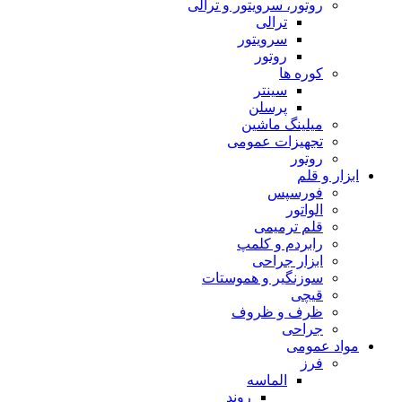
روتور، سرویتور و ترالی
ترالی
سرویتور
روتور
کوره ها
سینتر
پرسلن
میلینگ ماشین
تجهیزات عمومی
روتور
ابزار و قلم
فورسپس
الواتور
قلم ترمیمی
رابردم و کلمپ
ابزار جراحی
سوزنگیر و هموستات
قیچی
ظرف و ظروف
جراحی
مواد عمومی
فرز
الماسه
روند