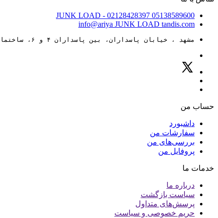
JUNK LOAD
- 02128428397
05138589600
info@ariya
JUNK LOAD
tandis.com
مشهد ، خیابان پاسداران، بین پاسداران ۴ و ۶، ساختمان ۸۸
حساب من
داشبورد
سفارشات من
بررسی‌های من
پروفایل من
خدمات ما
درباره ما
سیاست بازگشت
پرسش‌های متداول
حریم خصوصی و سیاست