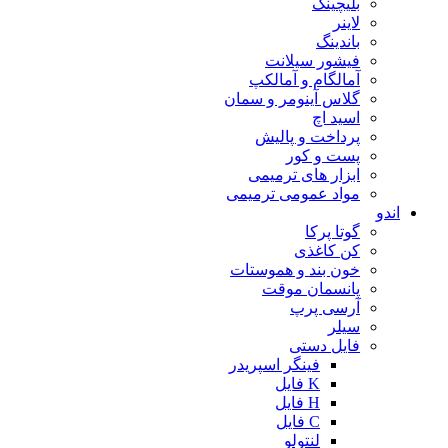
بلیچینگ
لاینر
باندینگ
فیشور سیلانت
آمالگام و آمالکپ
گلاس آینومر و سمان
اسید اچ
پرداخت و پالیش
پست و کور
ابزار های ترمیمی
مواد عمومی ترمیمی
اندو
گوتا پرکا
کن کاغذی
خون بند و هموستات
پانسمان موقت
آرسی پرپ
سیلر
فایل دستی
فینگر اسپریدر
K فایل
H فایل
C فایل
لنتولو