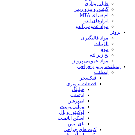
فایل روتاری
گیتس و پیزو ریمر
ام تی ای MTA
ابزارهای اندو
مواد عمومی اندو
پروتز
مواد قالبگیری
الژینات
موم
نخ زیر لثه
مواد عمومی پروتز
ایمپلنت، پریو و جراحی
ایمپلنت
فیکسچر
قطعات پروتزی
هیلینگ
اباتمنت
ایمپرشن
مولتی یونیت
لوکیتور و بال
اسکن اباتمنت
تای بیس
کیت های جراحی