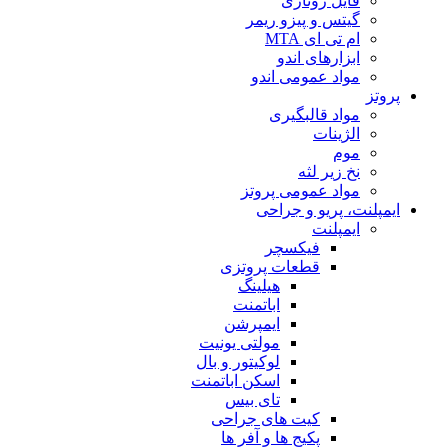
فایل روتاری
گیتس و پیزو ریمر
ام تی ای MTA
ابزارهای اندو
مواد عمومی اندو
پروتز
مواد قالبگیری
الژینات
موم
نخ زیر لثه
مواد عمومی پروتز
ایمپلنت، پریو و جراحی
ایمپلنت
فیکسچر
قطعات پروتزی
هیلینگ
اباتمنت
ایمپرشن
مولتی یونیت
لوکیتور و بال
اسکن اباتمنت
تای بیس
کیت های جراحی
پکیج ها و آفر ها