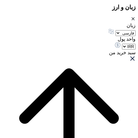
زبان و ارز
زبان
واحد پول
سبد خرید من