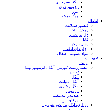
الکتروسرجری
پیزوسرجری
لیزر
میکروموتور
اطفال
فیشور سیلانت
روکش SSC
ژل بی حسی
فایل
دهان بازکن
ابزار های اطفال
مواد عمومی اطفال
تجهیزات
یونیت
اینسترومنت (توربین، آنگل، ایرموتور و...)
توربین
آنگل
آنگل ایمپلنت
آنگل روتاری
ایرموتور
هندپیس مستقیم
ایرفلو
روتاری، اپکس، آبچوریشن و...
روتاری