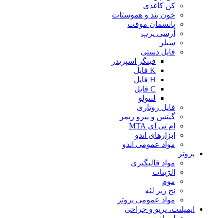
کن کاغذی
خون بند و هموستات
پانسمان موقت
آرسی پرپ
سیلر
فایل دستی
فینگر اسپریدر
K فایل
H فایل
C فایل
لنتولو
فایل روتاری
گیتس و پیزو ریمر
ام تی ای MTA
ابزارهای اندو
مواد عمومی اندو
پروتز
مواد قالبگیری
الژینات
موم
نخ زیر لثه
مواد عمومی پروتز
ایمپلنت، پریو و جراحی