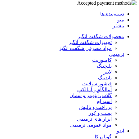
دسته‌بندی‌ها
منو
بیشتر
محصولات شگفت انگیز
تجهیزات شگفت انگیز
مواد مصرفی شگفت انگیز
ترمیمی
کامپوزیت
بلیچینگ
لاینر
باندینگ
فیشور سیلانت
آمالگام و آمالکپ
گلاس آینومر و سمان
اسید اچ
پرداخت و پالیش
پست و کور
ابزار های ترمیمی
مواد عمومی ترمیمی
اندو
گوتا پرکا