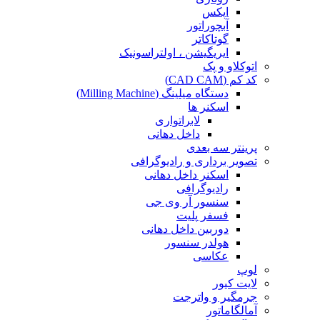
اپکس
آبچوراتور
گوتاکاتر
ایریگیشن ، اولتراسونیک
اتوکلاو و پک
کد کم (CAD CAM)
دستگاه میلینگ (Milling Machine)
اسکنر ها
لابراتواری
داخل دهانی
پرینتر سه بعدی
تصویر برداری و رادیوگرافی
اسکنر داخل دهانی
رادیوگرافی
سنسور آر وی جی
فسفر پلیت
دوربین داخل دهانی
هولدر سنسور
عکاسی
لوپ
لایت کیور
جرمگیر و واترجت
آمالگاماتور