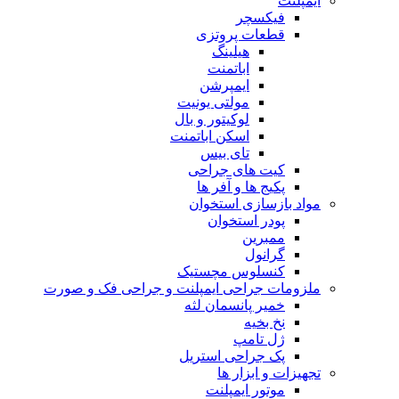
ایمپلنت
فیکسچر
قطعات پروتزی
هیلینگ
اباتمنت
ایمپرشن
مولتی یونیت
لوکیتور و بال
اسکن اباتمنت
تای بیس
کیت های جراحی
پکیج ها و آفر ها
مواد بازسازی استخوان
پودر استخوان
ممبرین
گرانول
کنسلوس مچستیک
ملزومات جراحی ایمپلنت و جراحی فک و صورت
خمیر پانسمان لثه
نخ بخیه
ژل تامپ
پک جراحی استریل
تجهیزات و ابزار ها
موتور ایمپلنت