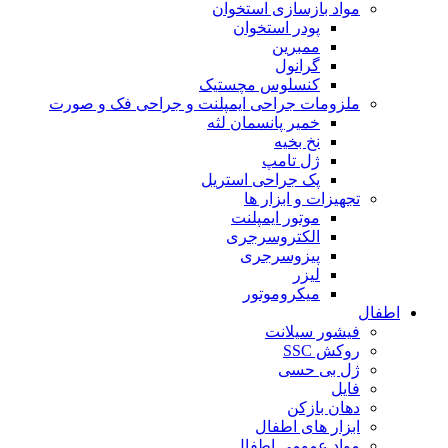
مواد بازسازی استخوان
پودر استخوان
ممبرین
گرانول
کنسلوس مچستیک
ملزومات جراحی ایمپلنت و جراحی فک و صورت
خمیر پانسمان لثه
نخ بخیه
ژل تامپ
پک جراحی استریل
تجهیزات و ابزار ها
موتور ایمپلنت
الکتروسرجری
پیزوسرجری
لیزر
میکروموتور
اطفال
فیشور سیلانت
روکش SSC
ژل بی حسی
فایل
دهان بازکن
ابزار های اطفال
مواد عمومی اطفال