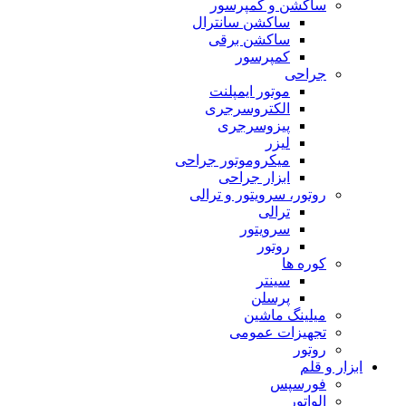
ساکشن و کمپرسور
ساکشن سانترال
ساکشن برقی
کمپرسور
جراحی
موتور ایمپلنت
الکتروسرجری
پیزوسرجری
لیزر
میکروموتور جراحی
ابزار جراحی
روتور، سرویتور و ترالی
ترالی
سرویتور
روتور
کوره ها
سینتر
پرسلن
میلینگ ماشین
تجهیزات عمومی
روتور
ابزار و قلم
فورسپس
الواتور