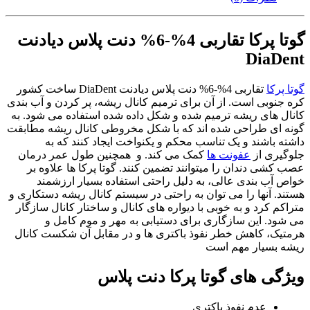
گوتا پرکا تقاربی 4%-6% دنت پلاس دیادنت
DiaDent
گوتا پرکا
تقاربی 4%-6% دنت پلاس دیادنت DiaDent ساخت کشور
کره جنوبی است. از آن برای ترمیم کانال ریشه، پر کردن و آب بندی
کانال های ریشه ترمیم شده و شکل داده شده استفاده می شود. به
گونه ای طراحی شده اند که با شکل مخروطی کانال ریشه مطابقت
داشته باشند و یک تناسب محکم و یکنواخت ایجاد کنند که به
جلوگیری از
عفونت ها
کمک می کند. و همچنین طول عمر درمان
عصب کشی دندان را میتوانند تضمین کنند. گوتا پرکا ها علاوه بر
خواص آب بندی عالی، به دلیل راحتی استفاده بسیار ارزشمند
هستند. آنها را می توان به راحتی در سیستم کانال ریشه دستکاری و
متراکم کرد و به خوبی با دیواره های کانال و ساختار کانال سازگار
می شود. این سازگاری برای دستیابی به مهر و موم کامل و
هرمتیک، کاهش خطر نفوذ باکتری ها و در مقابل آن شکست کانال
ریشه بسیار مهم است
ویژگی های گوتا پرکا دنت پلاس
عدم نفوذ باکتری