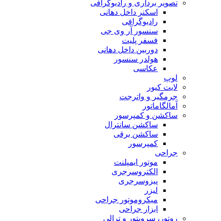
تصویر برداری و رادیوگرافی
اسکنر داخل دهانی
رادیوگرافی
سنسور آر وی جی
فسفر پلیت
دوربین داخل دهانی
هولدر سنسور
عکاسی
لوپ
لایت کیور
جرمگیر و واترجت
آمالگاماتور
ساکشن و کمپرسور
ساکشن سانترال
ساکشن برقی
کمپرسور
جراحی
موتور ایمپلنت
الکتروسرجری
پیزوسرجری
لیزر
میکروموتور جراحی
ابزار جراحی
روتور، سرویتور و ترالی