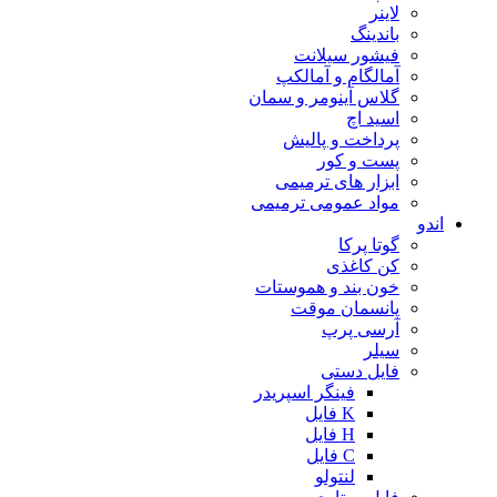
لاینر
باندینگ
فیشور سیلانت
آمالگام و آمالکپ
گلاس آینومر و سمان
اسید اچ
پرداخت و پالیش
پست و کور
ابزار های ترمیمی
مواد عمومی ترمیمی
اندو
گوتا پرکا
کن کاغذی
خون بند و هموستات
پانسمان موقت
آرسی پرپ
سیلر
فایل دستی
فینگر اسپریدر
K فایل
H فایل
C فایل
لنتولو