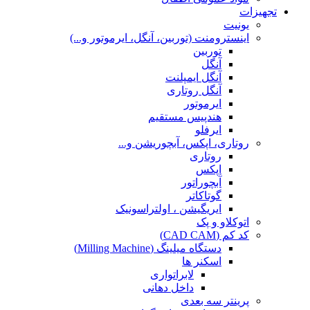
تجهیزات
یونیت
اینسترومنت (توربین، آنگل، ایرموتور و...)
توربین
آنگل
آنگل ایمپلنت
آنگل روتاری
ایرموتور
هندپیس مستقیم
ایرفلو
روتاری، اپکس، آبچوریشن و...
روتاری
اپکس
آبچوراتور
گوتاکاتر
ایریگیشن ، اولتراسونیک
اتوکلاو و پک
کد کم (CAD CAM)
دستگاه میلینگ (Milling Machine)
اسکنر ها
لابراتواری
داخل دهانی
پرینتر سه بعدی