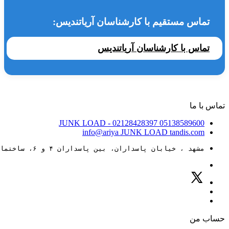
تماس مستقیم با کارشناسان آریاتندیس:
تماس با کارشناسان آریاتندیس
تماس با ما
JUNK LOAD
- 02128428397
05138589600
info@ariya
JUNK LOAD
tandis.com
مشهد ، خیابان پاسداران، بین پاسداران ۴ و ۶، ساختمان ۸۸
حساب من