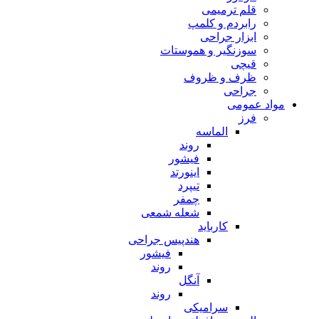
قلم ترمیمی
رابردم و کلمپ
ابزار جراحی
سوزنگیر و هموستات
قیچی
ظرف و ظروف
جراحی
مواد عمومی
فرز
الماسه
روند
فیشور
اینورتد
تیپرد
چمفر
شعله شمعی
کارباید
هندپیس جراحی
فیشور
روند
آنگل
روند
سرامیکی