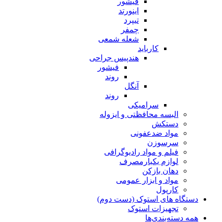
فیشور
اینورتد
تیپرد
چمفر
شعله شمعی
کارباید
هندپیس جراحی
فیشور
روند
آنگل
روند
سرامیکی
البسه محافظتی و ایزوله
دستکش
مواد ضدعفونی
سرسوزن
فیلم و مواد رادیوگرافی
لوازم یکبارمصرف
دهان بازکن
مواد و ابزار عمومی
کارپول
دستگاه های استوک (دست دوم)
تجهیزات استوک
همه دسته‌بندی‌ها