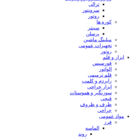
ترالی
سرویتور
روتور
کوره ها
سینتر
پرسلن
میلینگ ماشین
تجهیزات عمومی
روتور
ابزار و قلم
فورسپس
الواتور
قلم ترمیمی
رابردم و کلمپ
ابزار جراحی
سوزنگیر و هموستات
قیچی
ظرف و ظروف
جراحی
مواد عمومی
فرز
الماسه
روند