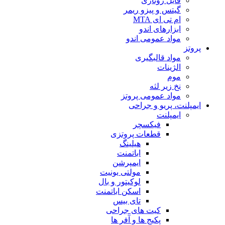
فایل روتاری
گیتس و پیزو ریمر
ام تی ای MTA
ابزارهای اندو
مواد عمومی اندو
پروتز
مواد قالبگیری
الژینات
موم
نخ زیر لثه
مواد عمومی پروتز
ایمپلنت، پریو و جراحی
ایمپلنت
فیکسچر
قطعات پروتزی
هیلینگ
اباتمنت
ایمپرشن
مولتی یونیت
لوکیتور و بال
اسکن اباتمنت
تای بیس
کیت های جراحی
پکیج ها و آفر ها