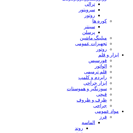
ترالی
سرویتور
روتور
کوره ها
سینتر
پرسلن
میلینگ ماشین
تجهیزات عمومی
روتور
ابزار و قلم
فورسپس
الواتور
قلم ترمیمی
رابردم و کلمپ
ابزار جراحی
سوزنگیر و هموستات
قیچی
ظرف و ظروف
جراحی
مواد عمومی
فرز
الماسه
روند