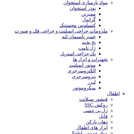
مواد بازسازی استخوان
پودر استخوان
ممبرین
گرانول
کنسلوس مچستیک
ملزومات جراحی ایمپلنت و جراحی فک و صورت
خمیر پانسمان لثه
نخ بخیه
ژل تامپ
پک جراحی استریل
تجهیزات و ابزار ها
موتور ایمپلنت
الکتروسرجری
پیزوسرجری
لیزر
میکروموتور
اطفال
فیشور سیلانت
روکش SSC
ژل بی حسی
فایل
دهان بازکن
ابزار های اطفال
مواد عمومی اطفال