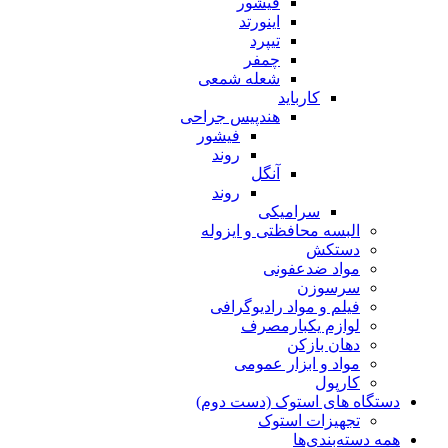
فیشور
اینورتد
تیپرد
چمفر
شعله شمعی
کارباید
هندپیس جراحی
فیشور
روند
آنگل
روند
سرامیکی
البسه محافظتی و ایزوله
دستکش
مواد ضدعفونی
سرسوزن
فیلم و مواد رادیوگرافی
لوازم یکبارمصرف
دهان بازکن
مواد و ابزار عمومی
کارپول
دستگاه های استوک (دست دوم)
تجهیزات استوک
همه دسته‌بندی‌ها