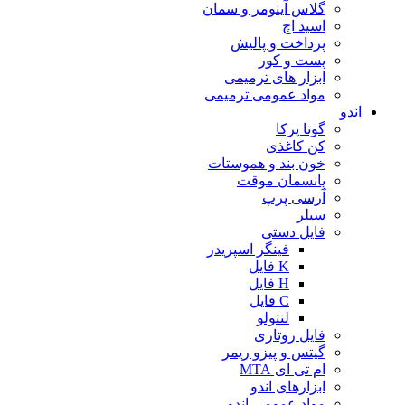
گلاس آینومر و سمان
اسید اچ
پرداخت و پالیش
پست و کور
ابزار های ترمیمی
مواد عمومی ترمیمی
اندو
گوتا پرکا
کن کاغذی
خون بند و هموستات
پانسمان موقت
آرسی پرپ
سیلر
فایل دستی
فینگر اسپریدر
K فایل
H فایل
C فایل
لنتولو
فایل روتاری
گیتس و پیزو ریمر
ام تی ای MTA
ابزارهای اندو
مواد عمومی اندو