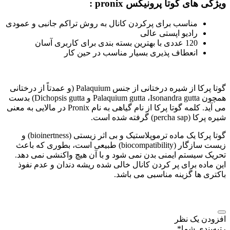
ویژگی های گوتا پرونیکس pronix :
مناسب برای پرکردن کانال به روش تراکم جانبی و عمودی
رادیو اپستی عالی
120 عددی با بهترین بسته بندی برای کاربری آسان
انعطاف پذیری بسیار مناسب در حین کار
گوتا پرکا از شیره درختانی از جنس Palaquium (و عمدتاً از درختانی
همچون Palaquium gutta ،Isonandra gutta و Dichopsis gutta) بدست
می آید. کلمه گوتا پرکا از نام گیاهی به نام Pronix در مالایی به معنی
شیره پرکا (percha sap) گرفته شده است.
گوتا پرکا یک ماده ترموپلاستیک و بی اثر زیستی (bioinertness) و
زیست سازگار (biocompatibility) طبیعی است، بطوری که باعث
تحریک سیستم ایمنی بدن نمی شود و با آن هیچ واکنشی نمی دهد.
این ماده برای پر کردن کانال خالی شده ریشه دندان و عدم نفوذ
باکتری ها گزینه مناسبی می باشد.
افزودن یک نظر
رتبه‌بندی شما
*