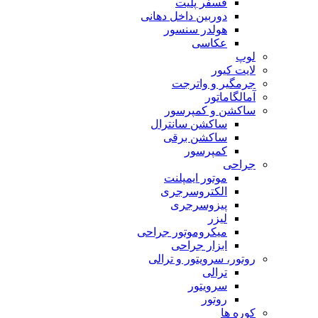
فسفر پلیت
دوربین داخل دهانی
هولدر سنسور
عکاسی
لوپ
لایت کیور
جرمگیر و واترجت
آمالگاماتور
ساکشن و کمپرسور
ساکشن سانترال
ساکشن برقی
کمپرسور
جراحی
موتور ایمپلنت
الکتروسرجری
پیزوسرجری
لیزر
میکروموتور جراحی
ابزار جراحی
روتور، سرویتور و ترالی
ترالی
سرویتور
روتور
کوره ها