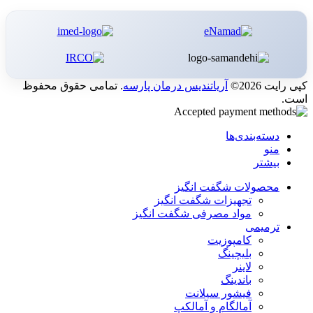
کپی رایت 2026©
آریاتندیس درمان پارسه
. تمامی حقوق محفوظ
است.
دسته‌بندی‌ها
منو
بیشتر
محصولات شگفت انگیز
تجهیزات شگفت انگیز
مواد مصرفی شگفت انگیز
ترمیمی
کامپوزیت
بلیچینگ
لاینر
باندینگ
فیشور سیلانت
آمالگام و آمالکپ