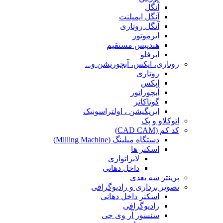
آنگل
آنگل ایمپلنت
آنگل روتاری
ایرموتور
هندپیس مستقیم
ایرفلو
روتاری، اپکس، آبچوریشن و...
روتاری
اپکس
آبچوراتور
گوتاکاتر
ایریگیشن ، اولتراسونیک
اتوکلاو و پک
کد کم (CAD CAM)
دستگاه میلینگ (Milling Machine)
اسکنر ها
لابراتواری
داخل دهانی
پرینتر سه بعدی
تصویر برداری و رادیوگرافی
اسکنر داخل دهانی
رادیوگرافی
سنسور آر وی جی