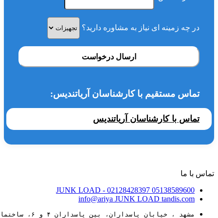
در چه زمینه ای نیاز به مشاوره دارید؟
ارسال درخواست
تماس مستقیم با کارشناسان آریاتندیس:
تماس با کارشناسان آریاتندیس
تماس با ما
JUNK LOAD
- 02128428397
05138589600
info@ariya
JUNK LOAD
tandis.com
مشهد ، خیابان پاسداران، بین پاسداران ۴ و ۶، ساختمان ۸۸