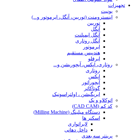
تجهیزات
یونیت
اینسترومنت (توربین، آنگل، ایرموتور و...)
توربین
آنگل
آنگل ایمپلنت
آنگل روتاری
ایرموتور
هندپیس مستقیم
ایرفلو
روتاری، اپکس، آبچوریشن و...
روتاری
اپکس
آبچوراتور
گوتاکاتر
ایریگیشن ، اولتراسونیک
اتوکلاو و پک
کد کم (CAD CAM)
دستگاه میلینگ (Milling Machine)
اسکنر ها
لابراتواری
داخل دهانی
پرینتر سه بعدی