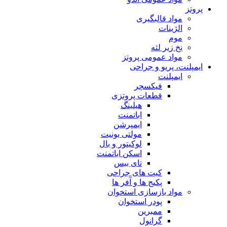
پروتز
مواد قالبگیری
الژینات
موم
نخ زیر لثه
مواد عمومی پروتز
ایمپلنت، پریو و جراحی
ایمپلنت
فیکسچر
قطعات پروتزی
هیلینگ
اباتمنت
ایمپرشن
مولتی یونیت
لوکیتور و بال
اسکن اباتمنت
تای بیس
کیت های جراحی
پکیج ها و آفر ها
مواد بازسازی استخوان
پودر استخوان
ممبرین
گرانول