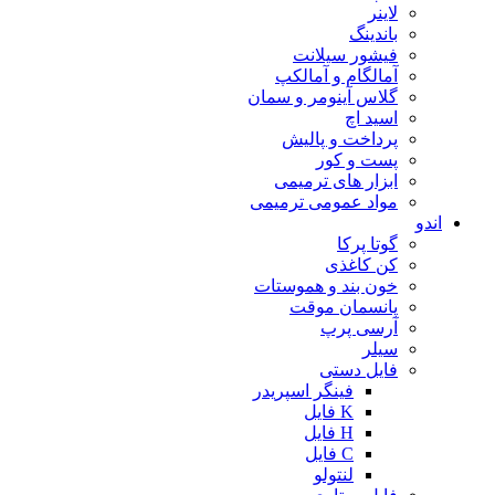
لاینر
باندینگ
فیشور سیلانت
آمالگام و آمالکپ
گلاس آینومر و سمان
اسید اچ
پرداخت و پالیش
پست و کور
ابزار های ترمیمی
مواد عمومی ترمیمی
اندو
گوتا پرکا
کن کاغذی
خون بند و هموستات
پانسمان موقت
آرسی پرپ
سیلر
فایل دستی
فینگر اسپریدر
K فایل
H فایل
C فایل
لنتولو