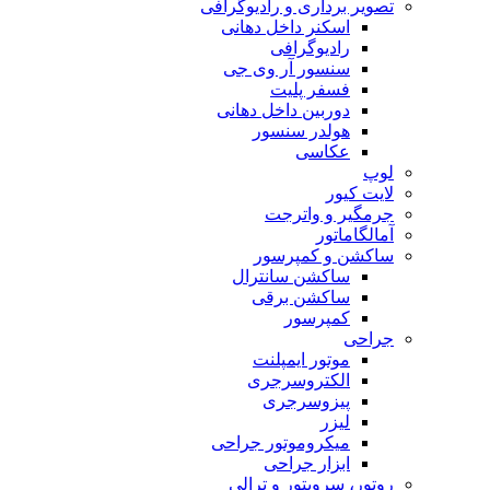
تصویر برداری و رادیوگرافی
اسکنر داخل دهانی
رادیوگرافی
سنسور آر وی جی
فسفر پلیت
دوربین داخل دهانی
هولدر سنسور
عکاسی
لوپ
لایت کیور
جرمگیر و واترجت
آمالگاماتور
ساکشن و کمپرسور
ساکشن سانترال
ساکشن برقی
کمپرسور
جراحی
موتور ایمپلنت
الکتروسرجری
پیزوسرجری
لیزر
میکروموتور جراحی
ابزار جراحی
روتور، سرویتور و ترالی