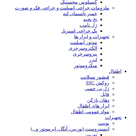
کنسلوس مچستیک
ملزومات جراحی ایمپلنت و جراحی فک و صورت
خمیر پانسمان لثه
نخ بخیه
ژل تامپ
پک جراحی استریل
تجهیزات و ابزار ها
موتور ایمپلنت
الکتروسرجری
پیزوسرجری
لیزر
میکروموتور
اطفال
فیشور سیلانت
روکش SSC
ژل بی حسی
فایل
دهان بازکن
ابزار های اطفال
مواد عمومی اطفال
تجهیزات
یونیت
اینسترومنت (توربین، آنگل، ایرموتور و...)
توربین