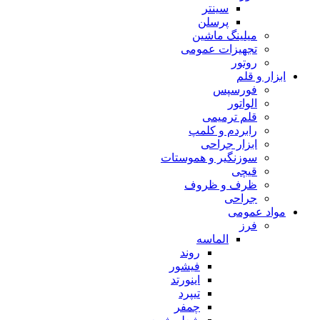
سینتر
پرسلن
میلینگ ماشین
تجهیزات عمومی
روتور
ابزار و قلم
فورسپس
الواتور
قلم ترمیمی
رابردم و کلمپ
ابزار جراحی
سوزنگیر و هموستات
قیچی
ظرف و ظروف
جراحی
مواد عمومی
فرز
الماسه
روند
فیشور
اینورتد
تیپرد
چمفر