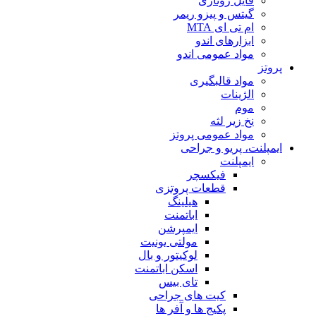
فایل روتاری
گیتس و پیزو ریمر
ام تی ای MTA
ابزارهای اندو
مواد عمومی اندو
پروتز
مواد قالبگیری
الژینات
موم
نخ زیر لثه
مواد عمومی پروتز
ایمپلنت، پریو و جراحی
ایمپلنت
فیکسچر
قطعات پروتزی
هیلینگ
اباتمنت
ایمپرشن
مولتی یونیت
لوکیتور و بال
اسکن اباتمنت
تای بیس
کیت های جراحی
پکیج ها و آفر ها