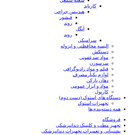
شعله شمعی
کارباید
هندپیس جراحی
فیشور
روند
آنگل
روند
سرامیکی
البسه محافظتی و ایزوله
دستکش
مواد ضدعفونی
سرسوزن
فیلم و مواد رادیوگرافی
لوازم یکبارمصرف
دهان بازکن
مواد و ابزار عمومی
کارپول
دستگاه های استوک (دست دوم)
تجهیزات استوک
همه دسته‌بندی‌ها
فروشگاه
تجهیز مطب و کلینیک دندانپزشکی
پشتیبانی و تعمیرات تجهیزات دندانپزشکی