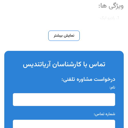
ویژگی ها:
رادیو اپک
سلف کیور
نمایش بیشتر
دارای فلوراید
آزاد سازی فلوراید
چسبندگی ایمن به مینا و عاج
تماس با کارشناسان آریاتندیس
ساخت ایران
درخواست مشاوره تلفنی:
بسته بندی:
نام:
15 گرم پودر + 10 میلی لیتر مایع
شماره تماس: