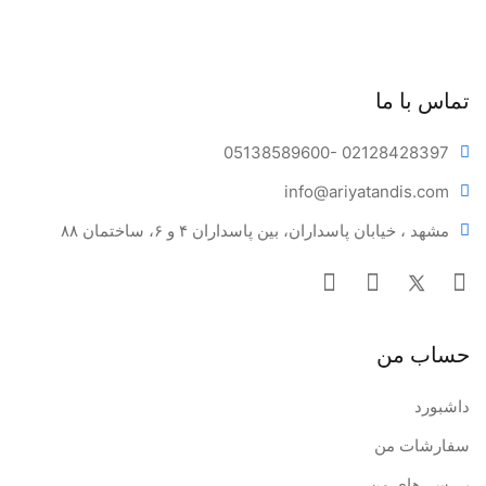
تماس با ما
05138589600
- 02128428397
info@ariya
tandis.com
مشهد ، خیابان پاسداران، بین پاسداران ۴ و ۶، ساختمان ۸۸
حساب من
داشبورد
سفارشات من
بررسی‌های من