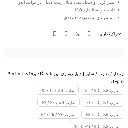
تمیز کردن و شکل دهی کانال ریشه دندان در فرآیند اندو
تاییدیه و استاندارد ISO
بسته بندی به صورت 6 عددی
اشتراک‌گذاری:
[ مدل / تقارب / سایز ] فایل روتاری تیپر ثابت گلد پرفکت Perfect
T-pro:
تقارب 8% / 30 / ST
تقارب 4% / 17 / PG
تقارب 4% / 20 / E1
تقارب 4% / 25 / E2
تقارب 6% / 20 / E3
تقارب 6% / 25 / E4
تقارب 8% / 30 / (E1 تا ST)