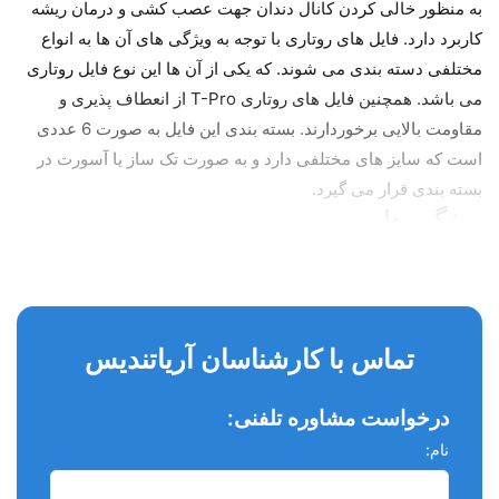
به منظور خالی کردن کانال دندان جهت عصب کشی و درمان ریشه
کاربرد دارد. فایل های روتاری با توجه به ویژگی های آن ها به انواع
مختلفی دسته بندی می شوند. که یکی از آن ها این نوع فایل روتاری
می باشد. همچنین فایل های روتاری T-Pro از انعطاف پذیری و
مقاومت بالایی برخوردارند. بسته بندی این فایل به صورت 6 عددی
است که سایز های مختلفی دارد و به صورت تک ساز یا آسورت در
بسته بندی قرار می گیرد.
ویژگی ها
ساخته شده از : gold NiTi
با قابلیت چرخش 250 الی 300 rpm
با بهترین کیفیت
تماس با کارشناسان آریاتندیس
تمیز کردن و شکل دهی کانال ریشه دندان در فرآیند اندو
درخواست مشاوره تلفنی:
تاییدیه و استاندارد ISO
نام: