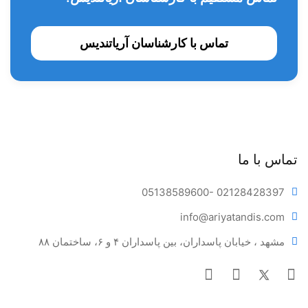
تماس با کارشناسان آریاتندیس
تماس با ما
05138589600
- 02128428397
info@ariya
tandis.com
مشهد ، خیابان پاسداران، بین پاسداران ۴ و ۶، ساختمان ۸۸