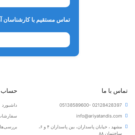
تماس مستقیم با کارشناسان آر
تماس با ما
حساب 
- 02128428397
05138589600
داشبورد
tandis.com
info@ariya
سفارشات
مشهد ، خیابان پاسداران، بین پاسداران ۴ و ۶، 
بررسی‌ها
ساختمان ۸۸