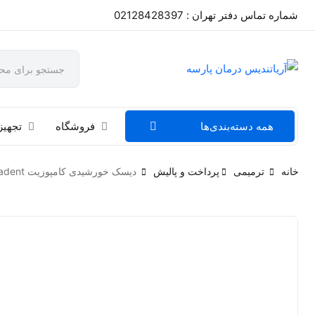
شماره تماس دفتر تهران : 02128428397
همه دسته‌بندی‌ها
فروشگاه
تجهیز
خانه
ترمیمی
پرداخت و پالیش
دیسک خورشیدی کامپوزیت Jiffy™ Natural Composite System ultradent