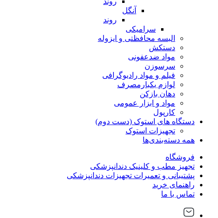
روند
آنگل
روند
سرامیکی
البسه محافظتی و ایزوله
دستکش
مواد ضدعفونی
سرسوزن
فیلم و مواد رادیوگرافی
لوازم یکبارمصرف
دهان بازکن
مواد و ابزار عمومی
کارپول
دستگاه های استوک (دست دوم)
تجهیزات استوک
همه دسته‌بندی‌ها
فروشگاه
تجهیز مطب و کلینیک دندانپزشکی
پشتیبانی و تعمیرات تجهیزات دندانپزشکی
راهنمای خرید
تماس با ما