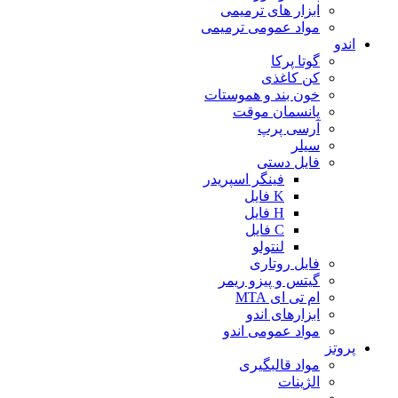
ابزار های ترمیمی
مواد عمومی ترمیمی
اندو
گوتا پرکا
کن کاغذی
خون بند و هموستات
پانسمان موقت
آرسی پرپ
سیلر
فایل دستی
فینگر اسپریدر
K فایل
H فایل
C فایل
لنتولو
فایل روتاری
گیتس و پیزو ریمر
ام تی ای MTA
ابزارهای اندو
مواد عمومی اندو
پروتز
مواد قالبگیری
الژینات