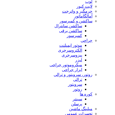
لوپ
لایت کیور
جرمگیر و واترجت
آمالگاماتور
ساکشن و کمپرسور
ساکشن سانترال
ساکشن برقی
کمپرسور
جراحی
موتور ایمپلنت
الکتروسرجری
پیزوسرجری
لیزر
میکروموتور جراحی
ابزار جراحی
روتور، سرویتور و ترالی
ترالی
سرویتور
روتور
کوره ها
سینتر
پرسلن
میلینگ ماشین
تجهیزات عمومی