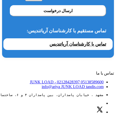
ارسال درخواست
تماس مستقیم با کارشناسان آریاتندیس:
تماس با کارشناسان آریاتندیس
تماس با ما
JUNK LOAD
- 02128428397
05138589600
info@ariya
JUNK LOAD
tandis.com
مشهد ، خیابان پاسداران، بین پاسداران ۴ و ۶، ساختمان ۸۸