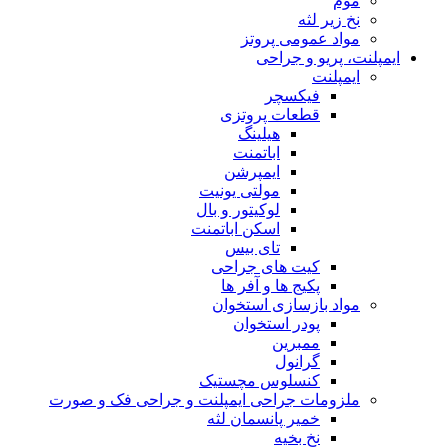
موم
نخ زیر لثه
مواد عمومی پروتز
ایمپلنت، پریو و جراحی
ایمپلنت
فیکسچر
قطعات پروتزی
هیلینگ
اباتمنت
ایمپرشن
مولتی یونیت
لوکیتور و بال
اسکن اباتمنت
تای بیس
کیت های جراحی
پکیج ها و آفر ها
مواد بازسازی استخوان
پودر استخوان
ممبرین
گرانول
کنسلوس مچستیک
ملزومات جراحی ایمپلنت و جراحی فک و صورت
خمیر پانسمان لثه
نخ بخیه