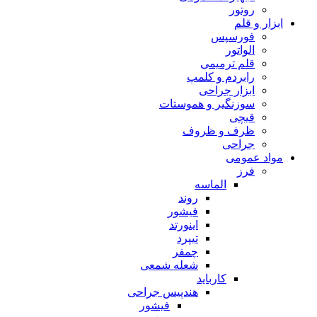
روتور
ابزار و قلم
فورسپس
الواتور
قلم ترمیمی
رابردم و کلمپ
ابزار جراحی
سوزنگیر و هموستات
قیچی
ظرف و ظروف
جراحی
مواد عمومی
فرز
الماسه
روند
فیشور
اینورتد
تیپرد
چمفر
شعله شمعی
کارباید
هندپیس جراحی
فیشور