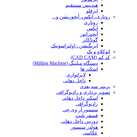
هندپیس مستقیم
ایرفلو
روتاری، اپکس، آبچوریشن و...
روتاری
اپکس
آبچوراتور
گوتاکاتر
ایریگیشن ، اولتراسونیک
اتوکلاو و پک
کد کم (CAD CAM)
دستگاه میلینگ (Milling Machine)
اسکنر ها
لابراتواری
داخل دهانی
پرینتر سه بعدی
تصویر برداری و رادیوگرافی
اسکنر داخل دهانی
رادیوگرافی
سنسور آر وی جی
فسفر پلیت
دوربین داخل دهانی
هولدر سنسور
عکاسی