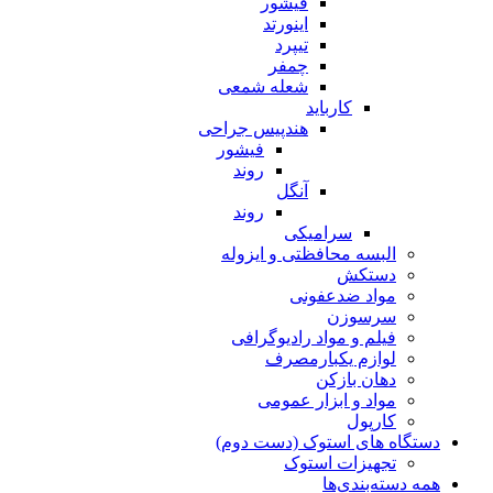
فیشور
اینورتد
تیپرد
چمفر
شعله شمعی
کارباید
هندپیس جراحی
فیشور
روند
آنگل
روند
سرامیکی
البسه محافظتی و ایزوله
دستکش
مواد ضدعفونی
سرسوزن
فیلم و مواد رادیوگرافی
لوازم یکبارمصرف
دهان بازکن
مواد و ابزار عمومی
کارپول
دستگاه های استوک (دست دوم)
تجهیزات استوک
همه دسته‌بندی‌ها