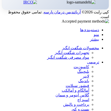
کپی رایت 2026©
آریاتندیس درمان پارسه
. تمامی حقوق محفوظ
است.
دسته‌بندی‌ها
منو
بیشتر
محصولات شگفت انگیز
تجهیزات شگفت انگیز
مواد مصرفی شگفت انگیز
ترمیمی
کامپوزیت
بلیچینگ
لاینر
باندینگ
فیشور سیلانت
آمالگام و آمالکپ
گلاس آینومر و سمان
اسید اچ
پرداخت و پالیش
پست و کور