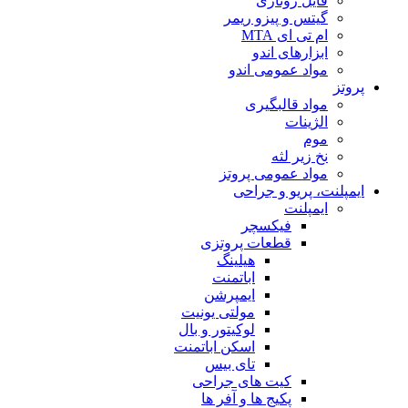
فایل روتاری
گیتس و پیزو ریمر
ام تی ای MTA
ابزارهای اندو
مواد عمومی اندو
پروتز
مواد قالبگیری
الژینات
موم
نخ زیر لثه
مواد عمومی پروتز
ایمپلنت، پریو و جراحی
ایمپلنت
فیکسچر
قطعات پروتزی
هیلینگ
اباتمنت
ایمپرشن
مولتی یونیت
لوکیتور و بال
اسکن اباتمنت
تای بیس
کیت های جراحی
پکیج ها و آفر ها