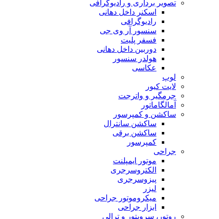
تصویر برداری و رادیوگرافی
اسکنر داخل دهانی
رادیوگرافی
سنسور آر وی جی
فسفر پلیت
دوربین داخل دهانی
هولدر سنسور
عکاسی
لوپ
لایت کیور
جرمگیر و واترجت
آمالگاماتور
ساکشن و کمپرسور
ساکشن سانترال
ساکشن برقی
کمپرسور
جراحی
موتور ایمپلنت
الکتروسرجری
پیزوسرجری
لیزر
میکروموتور جراحی
ابزار جراحی
روتور، سرویتور و ترالی