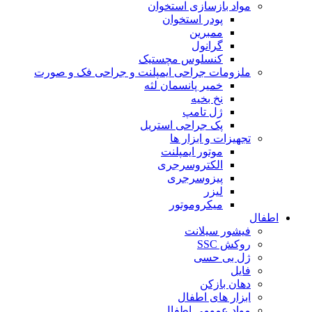
مواد بازسازی استخوان
پودر استخوان
ممبرین
گرانول
کنسلوس مچستیک
ملزومات جراحی ایمپلنت و جراحی فک و صورت
خمیر پانسمان لثه
نخ بخیه
ژل تامپ
پک جراحی استریل
تجهیزات و ابزار ها
موتور ایمپلنت
الکتروسرجری
پیزوسرجری
لیزر
میکروموتور
اطفال
فیشور سیلانت
روکش SSC
ژل بی حسی
فایل
دهان بازکن
ابزار های اطفال
مواد عمومی اطفال