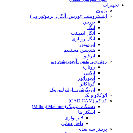
تجهیزات
یونیت
اینسترومنت (توربین، آنگل، ایرموتور و...)
توربین
آنگل
آنگل ایمپلنت
آنگل روتاری
ایرموتور
هندپیس مستقیم
ایرفلو
روتاری، اپکس، آبچوریشن و...
روتاری
اپکس
آبچوراتور
گوتاکاتر
ایریگیشن ، اولتراسونیک
اتوکلاو و پک
کد کم (CAD CAM)
دستگاه میلینگ (Milling Machine)
اسکنر ها
لابراتواری
داخل دهانی
پرینتر سه بعدی