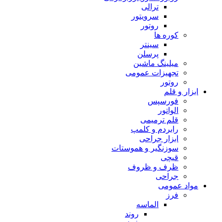
ترالی
سرویتور
روتور
کوره ها
سینتر
پرسلن
میلینگ ماشین
تجهیزات عمومی
روتور
ابزار و قلم
فورسپس
الواتور
قلم ترمیمی
رابردم و کلمپ
ابزار جراحی
سوزنگیر و هموستات
قیچی
ظرف و ظروف
جراحی
مواد عمومی
فرز
الماسه
روند