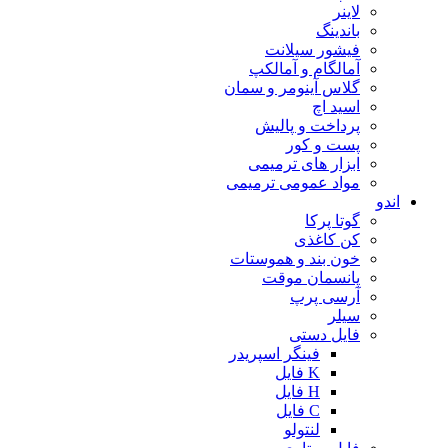
لاینر
باندینگ
فیشور سیلانت
آمالگام و آمالکپ
گلاس آینومر و سمان
اسید اچ
پرداخت و پالیش
پست و کور
ابزار های ترمیمی
مواد عمومی ترمیمی
اندو
گوتا پرکا
کن کاغذی
خون بند و هموستات
پانسمان موقت
آرسی پرپ
سیلر
فایل دستی
فینگر اسپریدر
K فایل
H فایل
C فایل
لنتولو