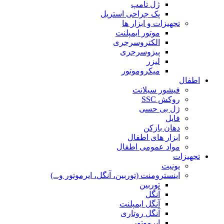
ژل تامپ
پک جراحی استریل
تجهیزات و ابزار ها
موتور ایمپلنت
الکتروسرجری
پیزوسرجری
لیزر
میکروموتور
اطفال
فیشور سیلانت
روکش SSC
ژل بی حسی
فایل
دهان بازکن
ابزار های اطفال
مواد عمومی اطفال
تجهیزات
یونیت
اینسترومنت (توربین، آنگل، ایرموتور و...)
توربین
آنگل
آنگل ایمپلنت
آنگل روتاری
ایرموتور