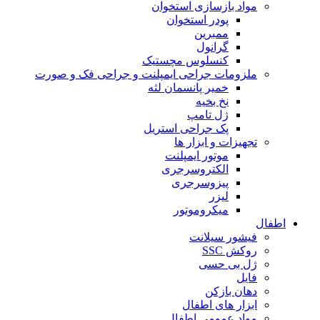
مواد بازسازی استخوان
پودر استخوان
ممبرین
گرانول
کنسلوس مچستیک
ملزومات جراحی ایمپلنت و جراحی فک و صورت
خمیر پانسمان لثه
نخ بخیه
ژل تامپ
پک جراحی استریل
تجهیزات و ابزار ها
موتور ایمپلنت
الکتروسرجری
پیزوسرجری
لیزر
میکروموتور
اطفال
فیشور سیلانت
روکش SSC
ژل بی حسی
فایل
دهان بازکن
ابزار های اطفال
مواد عمومی اطفال