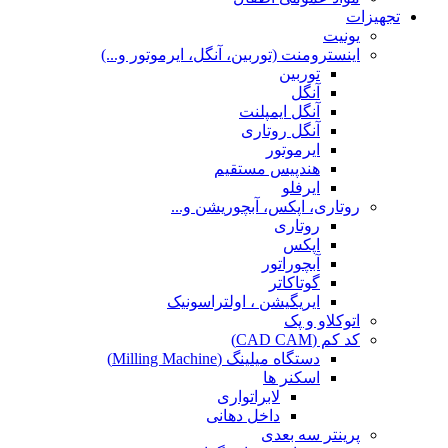
تجهیزات
یونیت
اینسترومنت (توربین، آنگل، ایرموتور و...)
توربین
آنگل
آنگل ایمپلنت
آنگل روتاری
ایرموتور
هندپیس مستقیم
ایرفلو
روتاری، اپکس، آبچوریشن و...
روتاری
اپکس
آبچوراتور
گوتاکاتر
ایریگیشن ، اولتراسونیک
اتوکلاو و پک
کد کم (CAD CAM)
دستگاه میلینگ (Milling Machine)
اسکنر ها
لابراتواری
داخل دهانی
پرینتر سه بعدی