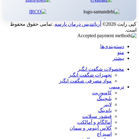
کپی رایت 2026©
آریاتندیس درمان پارسه
. تمامی حقوق محفوظ
است.
دسته‌بندی‌ها
منو
بیشتر
محصولات شگفت انگیز
تجهیزات شگفت انگیز
مواد مصرفی شگفت انگیز
ترمیمی
کامپوزیت
بلیچینگ
لاینر
باندینگ
فیشور سیلانت
آمالگام و آمالکپ
گلاس آینومر و سمان
اسید اچ