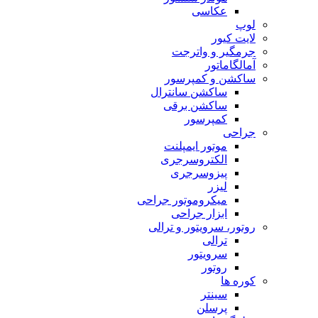
عکاسی
لوپ
لایت کیور
جرمگیر و واترجت
آمالگاماتور
ساکشن و کمپرسور
ساکشن سانترال
ساکشن برقی
کمپرسور
جراحی
موتور ایمپلنت
الکتروسرجری
پیزوسرجری
لیزر
میکروموتور جراحی
ابزار جراحی
روتور، سرویتور و ترالی
ترالی
سرویتور
روتور
کوره ها
سینتر
پرسلن