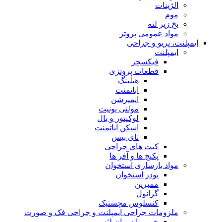
الژینات
موم
نخ زیر لثه
مواد عمومی پروتز
ایمپلنت، پریو و جراحی
ایمپلنت
فیکسچر
قطعات پروتزی
هیلینگ
اباتمنت
ایمپرشن
مولتی یونیت
لوکیتور و بال
اسکن اباتمنت
تای بیس
کیت های جراحی
پکیج ها و آفر ها
مواد بازسازی استخوان
پودر استخوان
ممبرین
گرانول
کنسلوس مچستیک
ملزومات جراحی ایمپلنت و جراحی فک و صورت
خمیر پانسمان لثه