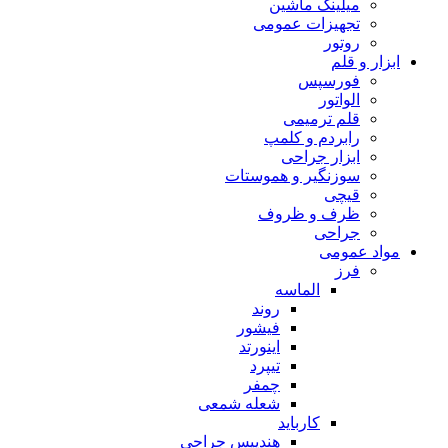
میلینگ ماشین
تجهیزات عمومی
روتور
ابزار و قلم
فورسپس
الواتور
قلم ترمیمی
رابردم و کلمپ
ابزار جراحی
سوزنگیر و هموستات
قیچی
ظرف و ظروف
جراحی
مواد عمومی
فرز
الماسه
روند
فیشور
اینورتد
تیپرد
چمفر
شعله شمعی
کارباید
هندپیس جراحی