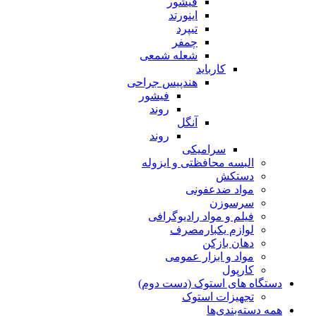
فیشور
اینورتد
تیپرد
چمفر
شعله شمعی
کارباید
هندپیس جراحی
فیشور
روند
آنگل
روند
سرامیکی
البسه محافظتی و ایزوله
دستکش
مواد ضدعفونی
سرسوزن
فیلم و مواد رادیوگرافی
لوازم یکبارمصرف
دهان بازکن
مواد و ابزار عمومی
کارپول
دستگاه های استوک (دست دوم)
تجهیزات استوک
همه دسته‌بندی‌ها