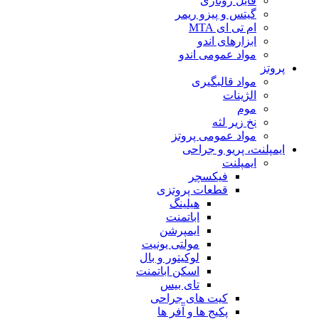
فایل روتاری
گیتس و پیزو ریمر
ام تی ای MTA
ابزارهای اندو
مواد عمومی اندو
پروتز
مواد قالبگیری
الژینات
موم
نخ زیر لثه
مواد عمومی پروتز
ایمپلنت، پریو و جراحی
ایمپلنت
فیکسچر
قطعات پروتزی
هیلینگ
اباتمنت
ایمپرشن
مولتی یونیت
لوکیتور و بال
اسکن اباتمنت
تای بیس
کیت های جراحی
پکیج ها و آفر ها