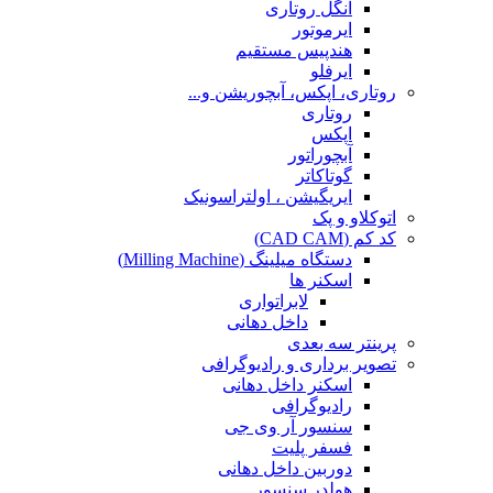
آنگل روتاری
ایرموتور
هندپیس مستقیم
ایرفلو
روتاری، اپکس، آبچوریشن و...
روتاری
اپکس
آبچوراتور
گوتاکاتر
ایریگیشن ، اولتراسونیک
اتوکلاو و پک
کد کم (CAD CAM)
دستگاه میلینگ (Milling Machine)
اسکنر ها
لابراتواری
داخل دهانی
پرینتر سه بعدی
تصویر برداری و رادیوگرافی
اسکنر داخل دهانی
رادیوگرافی
سنسور آر وی جی
فسفر پلیت
دوربین داخل دهانی
هولدر سنسور