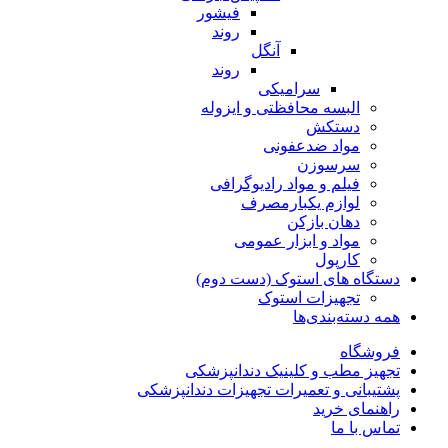
فیشور
روند
آنگل
روند
سرامیکی
البسه محافظتی و ایزوله
دستکش
مواد ضدعفونی
سرسوزن
فیلم و مواد رادیوگرافی
لوازم یکبارمصرف
دهان بازکن
مواد و ابزار عمومی
کارپول
دستگاه های استوک (دست دوم)
تجهیزات استوک
همه دسته‌بندی‌ها
فروشگاه
تجهیز مطب و کلینیک دندانپزشکی
پشتیبانی و تعمیرات تجهیزات دندانپزشکی
راهنمای خرید
تماس با ما