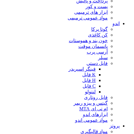
پرداخت و پالیش
پست و کور
ابزار های ترمیمی
مواد عمومی ترمیمی
اندو
گوتا پرکا
کن کاغذی
خون بند و هموستات
پانسمان موقت
آرسی پرپ
سیلر
فایل دستی
فینگر اسپریدر
K فایل
H فایل
C فایل
لنتولو
فایل روتاری
گیتس و پیزو ریمر
ام تی ای MTA
ابزارهای اندو
مواد عمومی اندو
پروتز
مواد قالبگیری