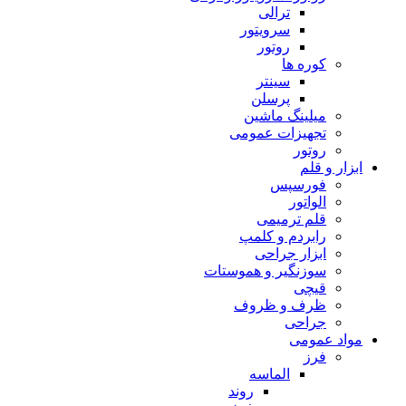
ترالی
سرویتور
روتور
کوره ها
سینتر
پرسلن
میلینگ ماشین
تجهیزات عمومی
روتور
ابزار و قلم
فورسپس
الواتور
قلم ترمیمی
رابردم و کلمپ
ابزار جراحی
سوزنگیر و هموستات
قیچی
ظرف و ظروف
جراحی
مواد عمومی
فرز
الماسه
روند