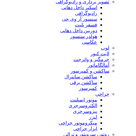
تصویر برداری و رادیوگرافی
اسکنر داخل دهانی
رادیوگرافی
سنسور آر وی جی
فسفر پلیت
دوربین داخل دهانی
هولدر سنسور
عکاسی
لوپ
لایت کیور
جرمگیر و واترجت
آمالگاماتور
ساکشن و کمپرسور
ساکشن سانترال
ساکشن برقی
کمپرسور
جراحی
موتور ایمپلنت
الکتروسرجری
پیزوسرجری
لیزر
میکروموتور جراحی
ابزار جراحی
روتور، سرویتور و ترالی