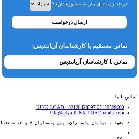
در چه زمینه ای نیاز به مشاوره دارید؟
ارسال درخواست
تماس مستقیم با کارشناسان آریاتندیس:
تماس با کارشناسان آریاتندیس
تماس با ما
JUNK LOAD
- 02128428397
05138589600
info@ariya
JUNK LOAD
tandis.com
مشهد ، خیابان پاسداران، بین پاسداران ۴ و ۶، ساختمان ۸۸