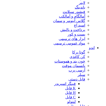
لاینر
باندینگ
فیشور سیلانت
آمالگام و آمالکپ
گلاس آینومر و سمان
اسید اچ
پرداخت و پالیش
پست و کور
ابزار های ترمیمی
مواد عمومی ترمیمی
اندو
گوتا پرکا
کن کاغذی
خون بند و هموستات
پانسمان موقت
آرسی پرپ
سیلر
فایل دستی
فینگر اسپریدر
K فایل
H فایل
C فایل
لنتولو