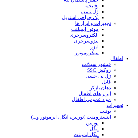
نخ بخیه
ژل تامپ
پک جراحی استریل
تجهیزات و ابزار ها
موتور ایمپلنت
الکتروسرجری
پیزوسرجری
لیزر
میکروموتور
اطفال
فیشور سیلانت
روکش SSC
ژل بی حسی
فایل
دهان بازکن
ابزار های اطفال
مواد عمومی اطفال
تجهیزات
یونیت
اینسترومنت (توربین، آنگل، ایرموتور و...)
توربین
آنگل
آنگل ایمپلنت