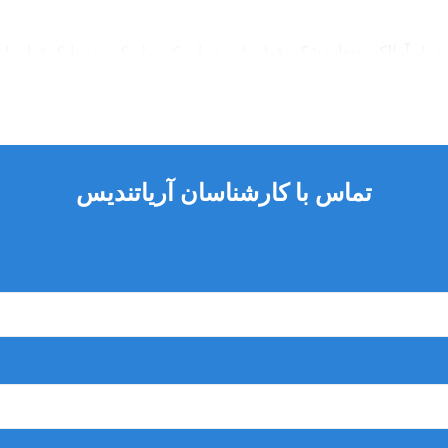
ه نام
آمالکپ دندانپزشکی
قرار دارد. در این کپسول یک پرده نازک قرار دار
 خاصی به نام
آمالگاماتور کپسولی
قرار می دهند تا پودر آمالگام و جیوه ب
 گلاس آینومر و سایر مواد دندانی کپسولی
تماس با کارشناسان آریاتندیس
دستگاه