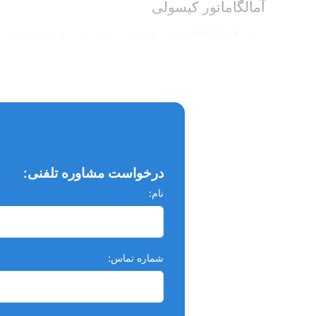
آمالگاماتور کپسولی
نوع دیگری آمالگام وجود دارد که در داخل کپسول های کوچکی ب
های حاوی پودر آمالگام و جیوه که آن را داخل آمالگاماتور های
مشخصات :
یک وسیله ارتعاشی جهت مخلوط سازی آمالگام ها و سمان
سیستم مخلوط کن دقیق و ایمن
کاربردی
درخواست مشاوره تلفنی:
بازده انرژی بالا
نام:
مصرف انرژی پایین و مقرون به صرفه
استفاده آسان
لرزش کم و بی صدا
شماره تماس:
صفحه نمایش دیجیتالی
توقف خودکار مخلوط سازی همزمان با برداشتن درپوش 