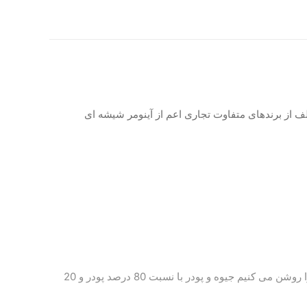
لف از برندهای متفاوت تجاری اعم از آینومر شیشه ای
ریخته می شود. زمانی که دستگاه را روشن می کنیم جیوه و پودر با نسبت 80 درصد پودر و 20