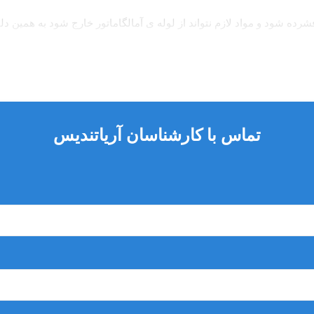
ده شود و مواد لازم نتواند از لوله ی آمالگاماتور خارج شود به همین
رعت بسیار بالایی مخلوط میکند تا ماده ای همگن و شکل پذیر بسازد.موتور این دستگا
است.این دستگاه ساخت کشور چین است و دارای 3 حافظه ی قابل انتخا
 میباشد.
تماس با کارشناسان آریاتندیس