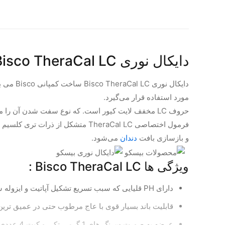
دایکال نوری Bisco TheraCal LC
دایکال 
مورد استفاده قرار می‌گیرد.
حروف LC مخفف لایت کیور است. که نوع سفت شدن آن را مشخص می کند.
فرمول اختصاصی TheraCal LC متشک
و بازسازی بافت
دندان
می‌شود.
ویژگی ها Bisco TheraCal LC :
دارای PH قلیایی که سبب تسریع تشکیل آپاتیت و ایزوله شدن پالپ می شود.
قابلیت باند بسیار قوی با عاج مرطوب حتی در عمیق ترین
عرضه به صورت سرنگ های 1 گرمی تکی و کیت 4 عددی.