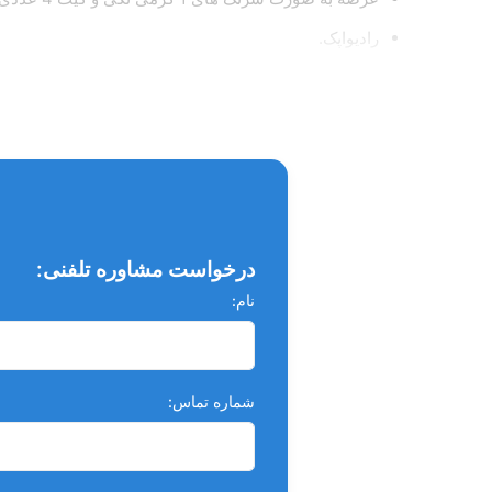
رادیواپک.
پالپ کپینگ مستقیم و غیر مستقیم
جایگزین کلسیم هیدروکساید، گلاس آینومر، RMGI، ZOE
به عنوان بیس لاینر محافظ در زیر کامپوزیت‌ها، آمالگام‌ه
نحوه استفاده از
TheraCal LC :
درخواست مشاوره تلفنی:
نام:
شماره تماس: