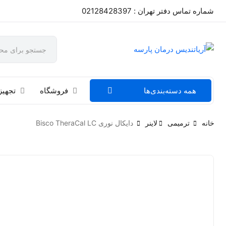
شماره تماس دفتر تهران : 02128428397
همه دسته‌بندی‌ها
فروشگاه
تجهیز
خانه
ترمیمی
لاینر
دایکال نوری Bisco TheraCal LC