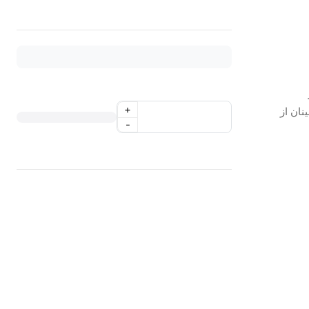
+
نان از
-