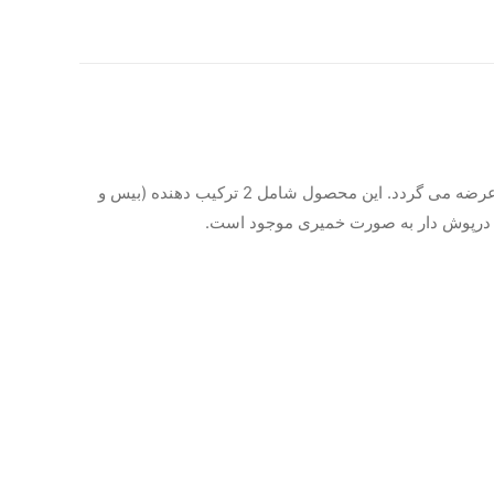
دایکال dentsply Sirona به صورت سمانی برای کانال های عفونی و ترمیم ریشه ها کاربرد دارد و به صورت پودری یا خمیری تولید و عرضه می گردد. این محصول شامل 2 ترکیب دهنده (بیس و
وپ درپوش دار به صورت خمیری موجود است.