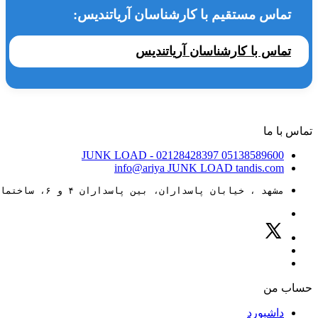
تماس مستقیم با کارشناسان آریاتندیس:
تماس با کارشناسان آریاتندیس
تماس با ما
JUNK LOAD
- 02128428397
05138589600
info@ariya
JUNK LOAD
tandis.com
مشهد ، خیابان پاسداران، بین پاسداران ۴ و ۶، ساختمان ۸۸
حساب من
داشبورد