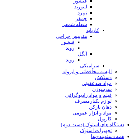
فیشور
اینورتد
تیپرد
چمفر
شعله شمعی
کارباید
هندپیس جراحی
فیشور
روند
آنگل
روند
سرامیکی
البسه محافظتی و ایزوله
دستکش
مواد ضدعفونی
سرسوزن
فیلم و مواد رادیوگرافی
لوازم یکبارمصرف
دهان بازکن
مواد و ابزار عمومی
کارپول
دستگاه های استوک (دست دوم)
تجهیزات استوک
همه دسته‌بندی‌ها