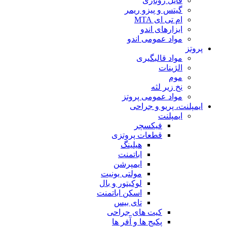
فایل روتاری
گیتس و پیزو ریمر
ام تی ای MTA
ابزارهای اندو
مواد عمومی اندو
پروتز
مواد قالبگیری
الژینات
موم
نخ زیر لثه
مواد عمومی پروتز
ایمپلنت، پریو و جراحی
ایمپلنت
فیکسچر
قطعات پروتزی
هیلینگ
اباتمنت
ایمپرشن
مولتی یونیت
لوکیتور و بال
اسکن اباتمنت
تای بیس
کیت های جراحی
پکیج ها و آفر ها