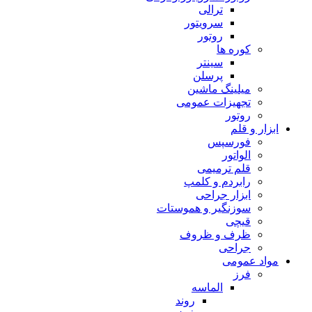
ترالی
سرویتور
روتور
کوره ها
سینتر
پرسلن
میلینگ ماشین
تجهیزات عمومی
روتور
ابزار و قلم
فورسپس
الواتور
قلم ترمیمی
رابردم و کلمپ
ابزار جراحی
سوزنگیر و هموستات
قیچی
ظرف و ظروف
جراحی
مواد عمومی
فرز
الماسه
روند