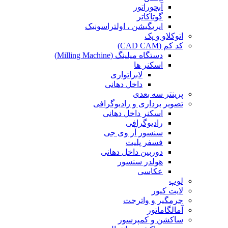
آبچوراتور
گوتاکاتر
ایریگیشن ، اولتراسونیک
اتوکلاو و پک
کد کم (CAD CAM)
دستگاه میلینگ (Milling Machine)
اسکنر ها
لابراتواری
داخل دهانی
پرینتر سه بعدی
تصویر برداری و رادیوگرافی
اسکنر داخل دهانی
رادیوگرافی
سنسور آر وی جی
فسفر پلیت
دوربین داخل دهانی
هولدر سنسور
عکاسی
لوپ
لایت کیور
جرمگیر و واترجت
آمالگاماتور
ساکشن و کمپرسور