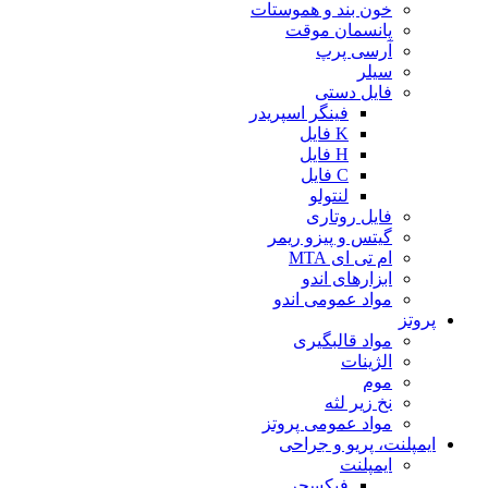
خون بند و هموستات
پانسمان موقت
آرسی پرپ
سیلر
فایل دستی
فینگر اسپریدر
K فایل
H فایل
C فایل
لنتولو
فایل روتاری
گیتس و پیزو ریمر
ام تی ای MTA
ابزارهای اندو
مواد عمومی اندو
پروتز
مواد قالبگیری
الژینات
موم
نخ زیر لثه
مواد عمومی پروتز
ایمپلنت، پریو و جراحی
ایمپلنت
فیکسچر