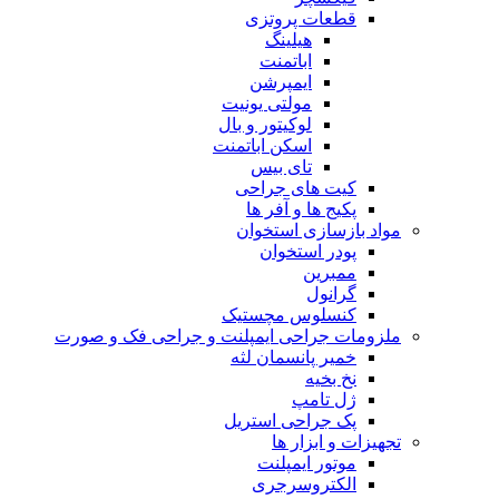
قطعات پروتزی
هیلینگ
اباتمنت
ایمپرشن
مولتی یونیت
لوکیتور و بال
اسکن اباتمنت
تای بیس
کیت های جراحی
پکیج ها و آفر ها
مواد بازسازی استخوان
پودر استخوان
ممبرین
گرانول
کنسلوس مچستیک
ملزومات جراحی ایمپلنت و جراحی فک و صورت
خمیر پانسمان لثه
نخ بخیه
ژل تامپ
پک جراحی استریل
تجهیزات و ابزار ها
موتور ایمپلنت
الکتروسرجری