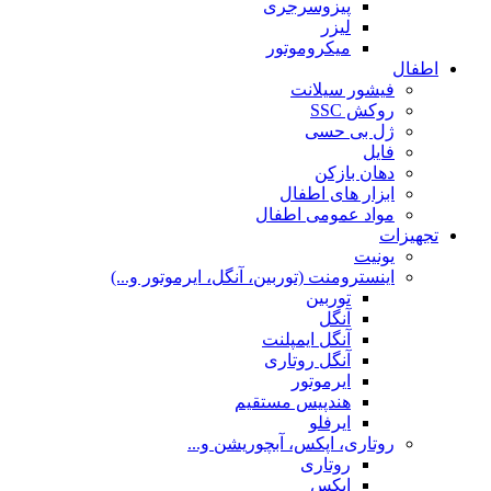
پیزوسرجری
لیزر
میکروموتور
اطفال
فیشور سیلانت
روکش SSC
ژل بی حسی
فایل
دهان بازکن
ابزار های اطفال
مواد عمومی اطفال
تجهیزات
یونیت
اینسترومنت (توربین، آنگل، ایرموتور و...)
توربین
آنگل
آنگل ایمپلنت
آنگل روتاری
ایرموتور
هندپیس مستقیم
ایرفلو
روتاری، اپکس، آبچوریشن و...
روتاری
اپکس