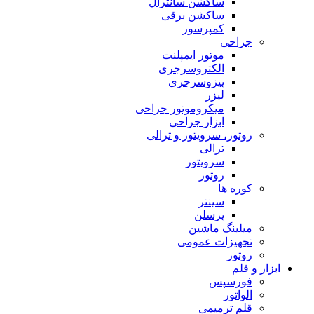
ساکشن سانترال
ساکشن برقی
کمپرسور
جراحی
موتور ایمپلنت
الکتروسرجری
پیزوسرجری
لیزر
میکروموتور جراحی
ابزار جراحی
روتور، سرویتور و ترالی
ترالی
سرویتور
روتور
کوره ها
سینتر
پرسلن
میلینگ ماشین
تجهیزات عمومی
روتور
ابزار و قلم
فورسپس
الواتور
قلم ترمیمی