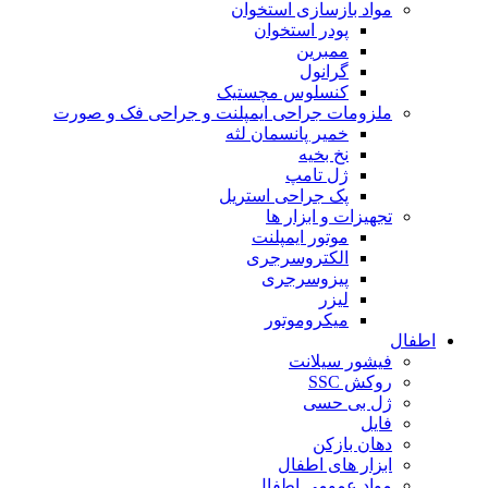
مواد بازسازی استخوان
پودر استخوان
ممبرین
گرانول
کنسلوس مچستیک
ملزومات جراحی ایمپلنت و جراحی فک و صورت
خمیر پانسمان لثه
نخ بخیه
ژل تامپ
پک جراحی استریل
تجهیزات و ابزار ها
موتور ایمپلنت
الکتروسرجری
پیزوسرجری
لیزر
میکروموتور
اطفال
فیشور سیلانت
روکش SSC
ژل بی حسی
فایل
دهان بازکن
ابزار های اطفال
مواد عمومی اطفال