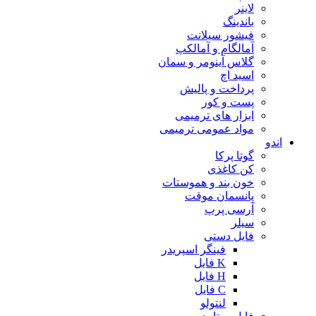
لاینر
باندینگ
فیشور سیلانت
آمالگام و آمالکپ
گلاس آینومر و سمان
اسید اچ
پرداخت و پالیش
پست و کور
ابزار های ترمیمی
مواد عمومی ترمیمی
اندو
گوتا پرکا
کن کاغذی
خون بند و هموستات
پانسمان موقت
آرسی پرپ
سیلر
فایل دستی
فینگر اسپریدر
K فایل
H فایل
C فایل
لنتولو