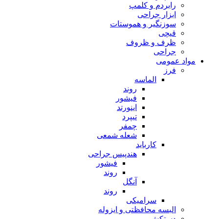
رابردم و کلمپ
ابزار جراحی
سوزنگیر و هموستات
قیچی
ظرف و ظروف
جراحی
مواد عمومی
فرز
الماسه
روند
فیشور
اینورتد
تیپرد
چمفر
شعله شمعی
کارباید
هندپیس جراحی
فیشور
روند
آنگل
روند
سرامیکی
البسه محافظتی و ایزوله
دستکش