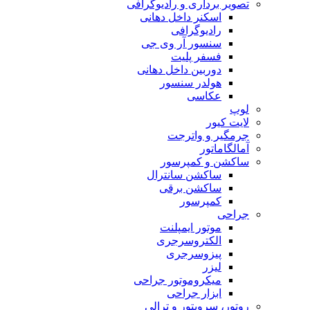
تصویر برداری و رادیوگرافی
اسکنر داخل دهانی
رادیوگرافی
سنسور آر وی جی
فسفر پلیت
دوربین داخل دهانی
هولدر سنسور
عکاسی
لوپ
لایت کیور
جرمگیر و واترجت
آمالگاماتور
ساکشن و کمپرسور
ساکشن سانترال
ساکشن برقی
کمپرسور
جراحی
موتور ایمپلنت
الکتروسرجری
پیزوسرجری
لیزر
میکروموتور جراحی
ابزار جراحی
روتور، سرویتور و ترالی