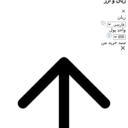
زبان و ارز
زبان
واحد پول
سبد خرید من