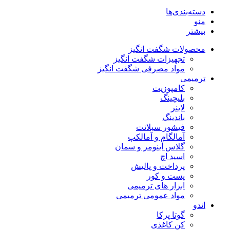
دسته‌بندی‌ها
منو
بیشتر
محصولات شگفت انگیز
تجهیزات شگفت انگیز
مواد مصرفی شگفت انگیز
ترمیمی
کامپوزیت
بلیچینگ
لاینر
باندینگ
فیشور سیلانت
آمالگام و آمالکپ
گلاس آینومر و سمان
اسید اچ
پرداخت و پالیش
پست و کور
ابزار های ترمیمی
مواد عمومی ترمیمی
اندو
گوتا پرکا
کن کاغذی