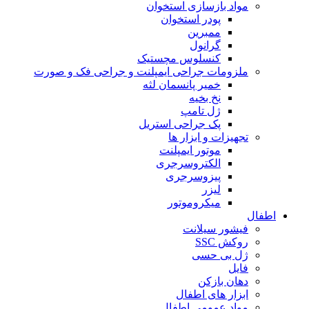
مواد بازسازی استخوان
پودر استخوان
ممبرین
گرانول
کنسلوس مچستیک
ملزومات جراحی ایمپلنت و جراحی فک و صورت
خمیر پانسمان لثه
نخ بخیه
ژل تامپ
پک جراحی استریل
تجهیزات و ابزار ها
موتور ایمپلنت
الکتروسرجری
پیزوسرجری
لیزر
میکروموتور
اطفال
فیشور سیلانت
روکش SSC
ژل بی حسی
فایل
دهان بازکن
ابزار های اطفال
مواد عمومی اطفال