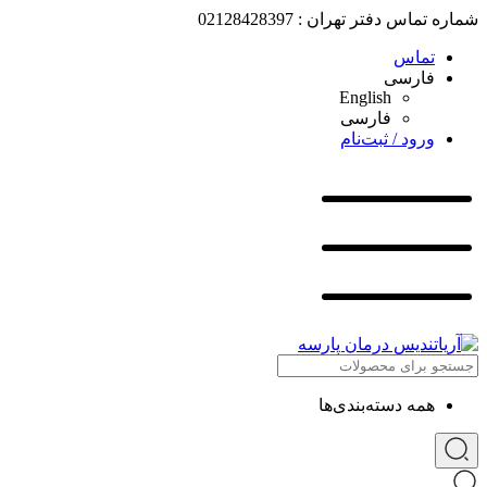
شماره تماس دفتر تهران : 02128428397
تماس
فارسی
English
فارسی
ورود / ثبت‌نام
همه دسته‌بندی‌ها