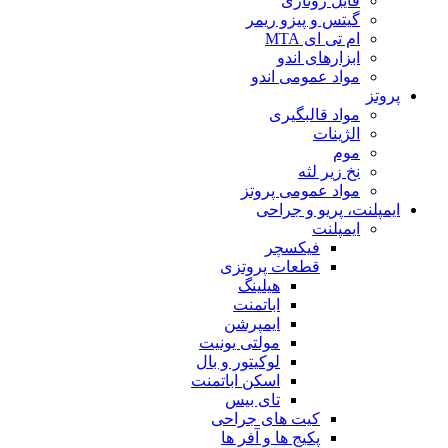
فایل روتاری
گیتس و پیزو ریمر
ام تی ای MTA
ابزارهای اندو
مواد عمومی اندو
پروتز
مواد قالبگیری
الژینات
موم
نخ زیر لثه
مواد عمومی پروتز
ایمپلنت، پریو و جراحی
ایمپلنت
فیکسچر
قطعات پروتزی
هیلینگ
اباتمنت
ایمپرشن
مولتی یونیت
لوکیتور و بال
اسکن اباتمنت
تای بیس
کیت های جراحی
پکیج ها و آفر ها