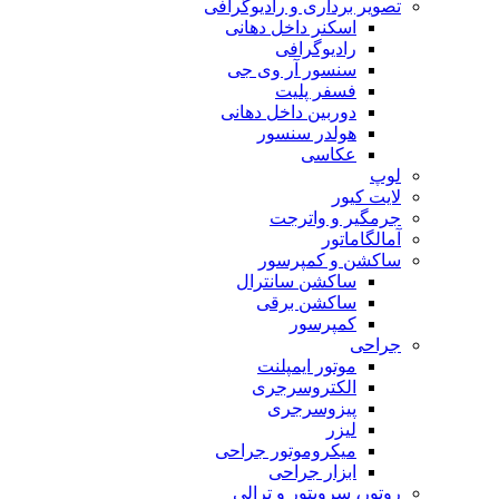
تصویر برداری و رادیوگرافی
اسکنر داخل دهانی
رادیوگرافی
سنسور آر وی جی
فسفر پلیت
دوربین داخل دهانی
هولدر سنسور
عکاسی
لوپ
لایت کیور
جرمگیر و واترجت
آمالگاماتور
ساکشن و کمپرسور
ساکشن سانترال
ساکشن برقی
کمپرسور
جراحی
موتور ایمپلنت
الکتروسرجری
پیزوسرجری
لیزر
میکروموتور جراحی
ابزار جراحی
روتور، سرویتور و ترالی