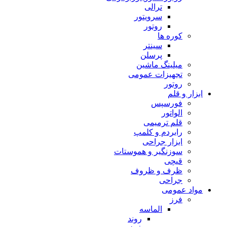
ترالی
سرویتور
روتور
کوره ها
سینتر
پرسلن
میلینگ ماشین
تجهیزات عمومی
روتور
ابزار و قلم
فورسپس
الواتور
قلم ترمیمی
رابردم و کلمپ
ابزار جراحی
سوزنگیر و هموستات
قیچی
ظرف و ظروف
جراحی
مواد عمومی
فرز
الماسه
روند