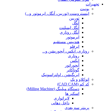
تجهیزات
یونیت
اینسترومنت (توربین، آنگل، ایرموتور و...)
توربین
آنگل
آنگل ایمپلنت
آنگل روتاری
ایرموتور
هندپیس مستقیم
ایرفلو
روتاری، اپکس، آبچوریشن و...
روتاری
اپکس
آبچوراتور
گوتاکاتر
ایریگیشن ، اولتراسونیک
اتوکلاو و پک
کد کم (CAD CAM)
دستگاه میلینگ (Milling Machine)
اسکنر ها
لابراتواری
داخل دهانی
پرینتر سه بعدی