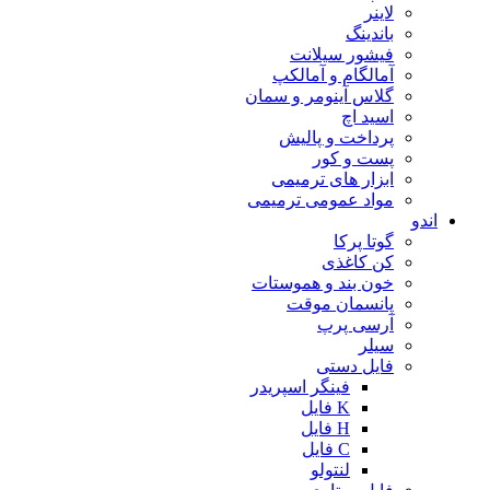
لاینر
باندینگ
فیشور سیلانت
آمالگام و آمالکپ
گلاس آینومر و سمان
اسید اچ
پرداخت و پالیش
پست و کور
ابزار های ترمیمی
مواد عمومی ترمیمی
اندو
گوتا پرکا
کن کاغذی
خون بند و هموستات
پانسمان موقت
آرسی پرپ
سیلر
فایل دستی
فینگر اسپریدر
K فایل
H فایل
C فایل
لنتولو