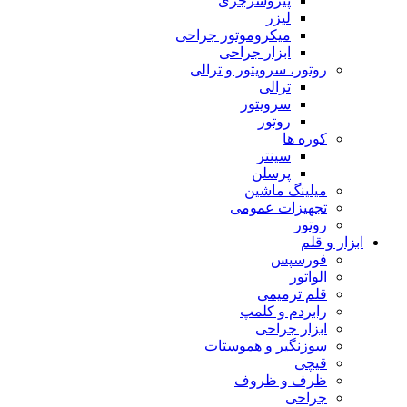
پیزوسرجری
لیزر
میکروموتور جراحی
ابزار جراحی
روتور، سرویتور و ترالی
ترالی
سرویتور
روتور
کوره ها
سینتر
پرسلن
میلینگ ماشین
تجهیزات عمومی
روتور
ابزار و قلم
فورسپس
الواتور
قلم ترمیمی
رابردم و کلمپ
ابزار جراحی
سوزنگیر و هموستات
قیچی
ظرف و ظروف
جراحی