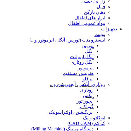
ژل بی حسی
فایل
دهان بازکن
ابزار های اطفال
مواد عمومی اطفال
تجهیزات
یونیت
اینسترومنت (توربین، آنگل، ایرموتور و...)
توربین
آنگل
آنگل ایمپلنت
آنگل روتاری
ایرموتور
هندپیس مستقیم
ایرفلو
روتاری، اپکس، آبچوریشن و...
روتاری
اپکس
آبچوراتور
گوتاکاتر
ایریگیشن ، اولتراسونیک
اتوکلاو و پک
کد کم (CAD CAM)
دستگاه میلینگ (Milling Machine)