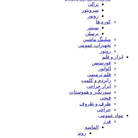
ترالی
سرویتور
روتور
کوره ها
سینتر
پرسلن
میلینگ ماشین
تجهیزات عمومی
روتور
ابزار و قلم
فورسپس
الواتور
قلم ترمیمی
رابردم و کلمپ
ابزار جراحی
سوزنگیر و هموستات
قیچی
ظرف و ظروف
جراحی
مواد عمومی
فرز
الماسه
روند