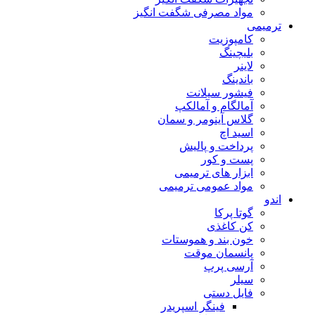
مواد مصرفی شگفت انگیز
ترمیمی
کامپوزیت
بلیچینگ
لاینر
باندینگ
فیشور سیلانت
آمالگام و آمالکپ
گلاس آینومر و سمان
اسید اچ
پرداخت و پالیش
پست و کور
ابزار های ترمیمی
مواد عمومی ترمیمی
اندو
گوتا پرکا
کن کاغذی
خون بند و هموستات
پانسمان موقت
آرسی پرپ
سیلر
فایل دستی
فینگر اسپریدر