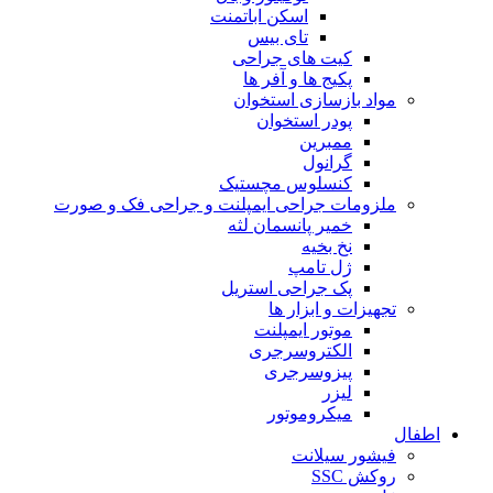
اسکن اباتمنت
تای بیس
کیت های جراحی
پکیج ها و آفر ها
مواد بازسازی استخوان
پودر استخوان
ممبرین
گرانول
کنسلوس مچستیک
ملزومات جراحی ایمپلنت و جراحی فک و صورت
خمیر پانسمان لثه
نخ بخیه
ژل تامپ
پک جراحی استریل
تجهیزات و ابزار ها
موتور ایمپلنت
الکتروسرجری
پیزوسرجری
لیزر
میکروموتور
اطفال
فیشور سیلانت
روکش SSC