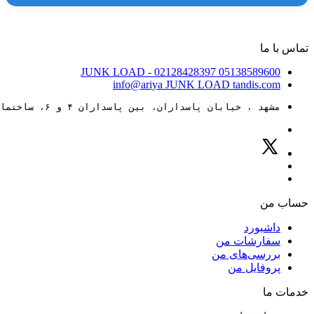
تماس با ما
JUNK LOAD
- 02128428397
05138589600
info@ariya
JUNK LOAD
tandis.com
مشهد ، خیابان پاسداران، بین پاسداران ۴ و ۶، ساختمان ۸۸
حساب من
داشبورد
سفارشات من
بررسی‌های من
پروفایل من
خدمات ما