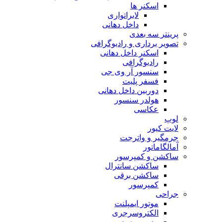
اسکنر ها
لابراتواری
داخل دهانی
پرینتر سه بعدی
تصویر برداری و رادیوگرافی
اسکنر داخل دهانی
رادیوگرافی
سنسور آر وی جی
فسفر پلیت
دوربین داخل دهانی
هولدر سنسور
عکاسی
لوپ
لایت کیور
جرمگیر و واترجت
آمالگاماتور
ساکشن و کمپرسور
ساکشن سانترال
ساکشن برقی
کمپرسور
جراحی
موتور ایمپلنت
الکتروسرجری