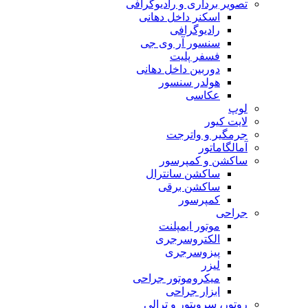
تصویر برداری و رادیوگرافی
اسکنر داخل دهانی
رادیوگرافی
سنسور آر وی جی
فسفر پلیت
دوربین داخل دهانی
هولدر سنسور
عکاسی
لوپ
لایت کیور
جرمگیر و واترجت
آمالگاماتور
ساکشن و کمپرسور
ساکشن سانترال
ساکشن برقی
کمپرسور
جراحی
موتور ایمپلنت
الکتروسرجری
پیزوسرجری
لیزر
میکروموتور جراحی
ابزار جراحی
روتور، سرویتور و ترالی