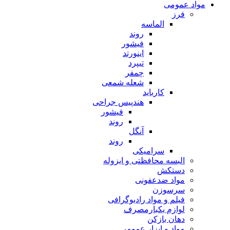
مواد عمومی
فرز
الماسه
روند
فیشور
اینورتد
تیپرد
چمفر
شعله شمعی
کارباید
هندپیس جراحی
فیشور
روند
آنگل
روند
سرامیکی
البسه محافظتی و ایزوله
دستکش
مواد ضدعفونی
سرسوزن
فیلم و مواد رادیوگرافی
لوازم یکبارمصرف
دهان بازکن
مواد و ابزار عمومی