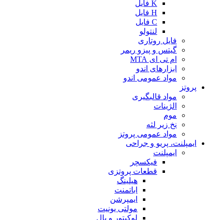
K فایل
H فایل
C فایل
لنتولو
فایل روتاری
گیتس و پیزو ریمر
ام تی ای MTA
ابزارهای اندو
مواد عمومی اندو
پروتز
مواد قالبگیری
الژینات
موم
نخ زیر لثه
مواد عمومی پروتز
ایمپلنت، پریو و جراحی
ایمپلنت
فیکسچر
قطعات پروتزی
هیلینگ
اباتمنت
ایمپرشن
مولتی یونیت
لوکیتور و بال