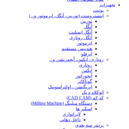
تجهیزات
یونیت
اینسترومنت (توربین، آنگل، ایرموتور و...)
توربین
آنگل
آنگل ایمپلنت
آنگل روتاری
ایرموتور
هندپیس مستقیم
ایرفلو
روتاری، اپکس، آبچوریشن و...
روتاری
اپکس
آبچوراتور
گوتاکاتر
ایریگیشن ، اولتراسونیک
اتوکلاو و پک
کد کم (CAD CAM)
دستگاه میلینگ (Milling Machine)
اسکنر ها
لابراتواری
داخل دهانی
پرینتر سه بعدی