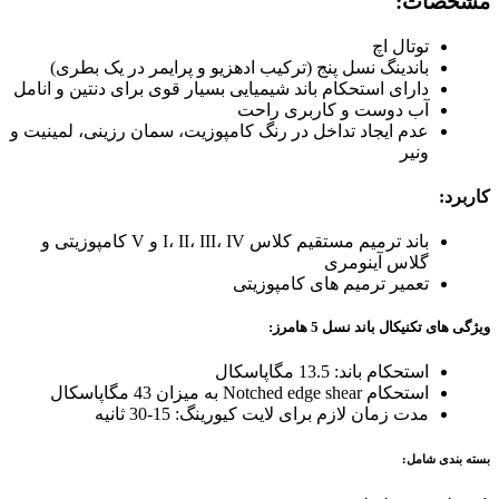
مشخصات:
توتال اچ
باندینگ نسل پنج (ترکیب ادهزیو و پرایمر در یک بطری)
دارای استحکام باند شیمیایی بسیار قوی برای دنتین و انامل
آب دوست و کاربری راحت
عدم ایجاد تداخل در رنگ کامپوزیت، سمان رزینی، لمینیت و
ونیر
کاربرد:
باند ترمیم مستقیم کلاس I، II، III، IV و V کامپوزیتی و
گلاس آینومری
تعمیر ترمیم های کامپوزیتی
ویژگی های تکنیکال باند نسل 5 هامرز:
استحکام باند: 13.5 مگاپاسکال
استحکام Notched edge shear به میزان 43 مگاپاسکال
مدت زمان لازم برای لایت کیورینگ: 15-30 ثانیه
بسته بندی شامل: