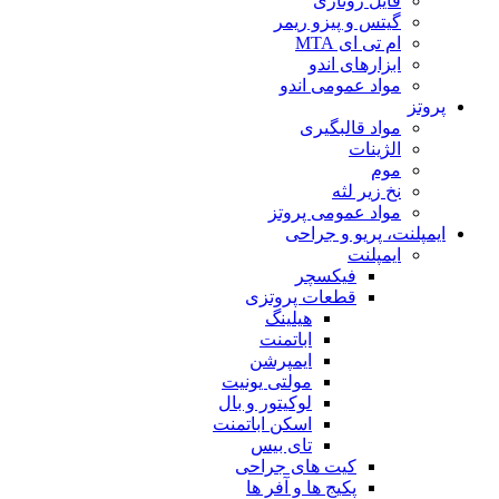
فایل روتاری
گیتس و پیزو ریمر
ام تی ای MTA
ابزارهای اندو
مواد عمومی اندو
پروتز
مواد قالبگیری
الژینات
موم
نخ زیر لثه
مواد عمومی پروتز
ایمپلنت، پریو و جراحی
ایمپلنت
فیکسچر
قطعات پروتزی
هیلینگ
اباتمنت
ایمپرشن
مولتی یونیت
لوکیتور و بال
اسکن اباتمنت
تای بیس
کیت های جراحی
پکیج ها و آفر ها