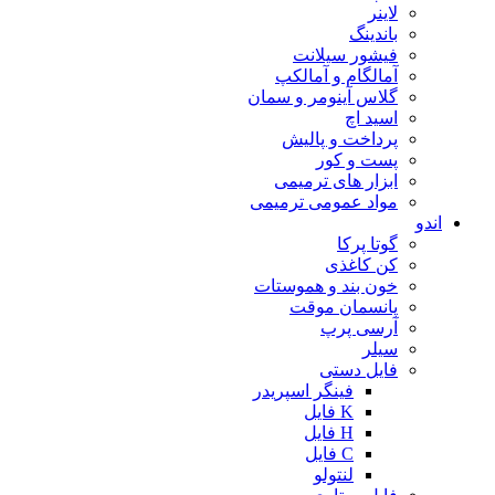
لاینر
باندینگ
فیشور سیلانت
آمالگام و آمالکپ
گلاس آینومر و سمان
اسید اچ
پرداخت و پالیش
پست و کور
ابزار های ترمیمی
مواد عمومی ترمیمی
اندو
گوتا پرکا
کن کاغذی
خون بند و هموستات
پانسمان موقت
آرسی پرپ
سیلر
فایل دستی
فینگر اسپریدر
K فایل
H فایل
C فایل
لنتولو