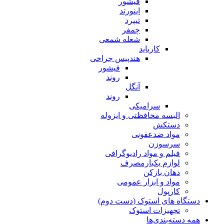
فیشور
اینورتد
تیپرد
چمفر
شعله شمعی
کارباید
هندپیس جراحی
فیشور
روند
آنگل
روند
سرامیکی
البسه محافظتی و ایزوله
دستکش
مواد ضدعفونی
سرسوزن
فیلم و مواد رادیوگرافی
لوازم یکبارمصرف
دهان بازکن
مواد و ابزار عمومی
کارپول
دستگاه های استوک (دست دوم)
تجهیزات استوک
همه دسته‌بندی‌ها