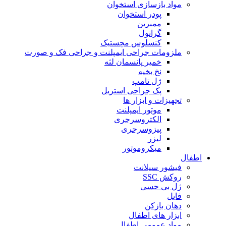
مواد بازسازی استخوان
پودر استخوان
ممبرین
گرانول
کنسلوس مچستیک
ملزومات جراحی ایمپلنت و جراحی فک و صورت
خمیر پانسمان لثه
نخ بخیه
ژل تامپ
پک جراحی استریل
تجهیزات و ابزار ها
موتور ایمپلنت
الکتروسرجری
پیزوسرجری
لیزر
میکروموتور
اطفال
فیشور سیلانت
روکش SSC
ژل بی حسی
فایل
دهان بازکن
ابزار های اطفال
مواد عمومی اطفال