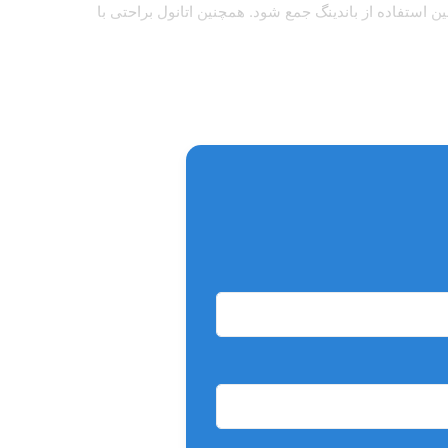
ک نشدن در حین استفاده از باندینگ جمع شود. همچنین اتانول براحتی با