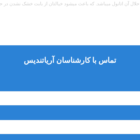
ری 4 میلی لیتری ارائه میشود. حلال آن اتانول میباشد. که باعث میشود خیالتان از بابت خش
تماس با کارشناسان آریاتندیس