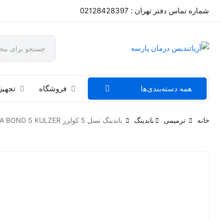
شماره تماس دفتر تهران : 02128428397
همه دسته‌بندی‌ها
فروشگاه
تجهیز
خانه
ترمیمی
باندینگ
باندینگ نسل 5 کولزر GLUMA BOND 5 KULZER