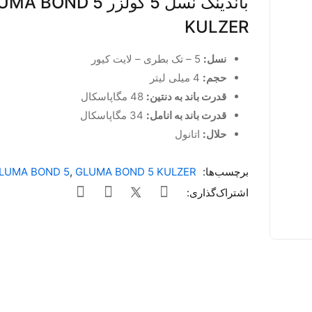
باندینگ نسل 5 کولزر BOND 5
KULZER
نسل:
5 – تک بطری – لایت کیور
حجم:
4 میلی لیتر
قدرت باند به دنتین:
48 مگاپاسکال
قدرت باند به انامل:
34 مگاپاسکال
حلال:
اتانول
برچسب‌ها:
GLUMA BOND 5 KULZER
,
LUMA BOND 5
اشتراک‌گذاری: