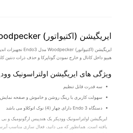
ایریگیشن (اکتیواتور) Woodpecker مدل Endo3
هیپو داخل کانال و خارج نمودن گوتاپرکا و حذف ذرات دنتین کارب
ویژگی های ایریگیشن اولتراسونیک وودپیکر Woodpecker مدل  3
سه قدرت قابل تنظیم
سهولت کاربری با رینگ روشن و خاموش و صفحه نمایش LCD
دستگاه Endo 3 دارای چهار (4) نوک اتوکلاو می باشد