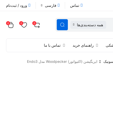
تماس
فارسی
ورود / ثبت‌نام
0
0
0
همه دسته‌بندی‌ها
زشکی
راهنمای خرید
تماس با ما
سونیک
ایریگیشن (اکتیواتور) Woodpecker مدل Endo3