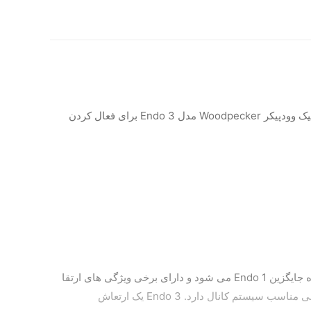
ایریگیشن (اکتیواتور) Woodpecker مدل Endo3 تجهیزات اندو دندانپزشکی برند وودپیکر و ساخت کشور چین است. ایریگیشن اولتراسونیک وودپیکر Woodpecker مدل Endo 3 برای فعال کردن
ایریگیشن اولتراسونیک وودپکر یک هندپیس ارگونومیک و بی سیم هوشمند برای فعال کردن آبیاری در حین عمل ریشه است. این دستگاه جایگزین Endo 1 می شود و دارای برخی ویژگی های ارتقا
یافته است. همانطور که می دانید، فعال سازی مناسب آبرسان در کانال ها در طول کانال ریشه نقش اساسی در دبریدمان و ضد عفونی مناسب سیستم کانال دارد. Endo 3 یک ارتعاش