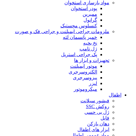
مواد بازسازی استخوان
پودر استخوان
ممبرین
گرانول
کنسلوس مچستیک
ملزومات جراحی ایمپلنت و جراحی فک و صورت
خمیر پانسمان لثه
نخ بخیه
ژل تامپ
پک جراحی استریل
تجهیزات و ابزار ها
موتور ایمپلنت
الکتروسرجری
پیزوسرجری
لیزر
میکروموتور
اطفال
فیشور سیلانت
روکش SSC
ژل بی حسی
فایل
دهان بازکن
ابزار های اطفال
مواد عمومی اطفال