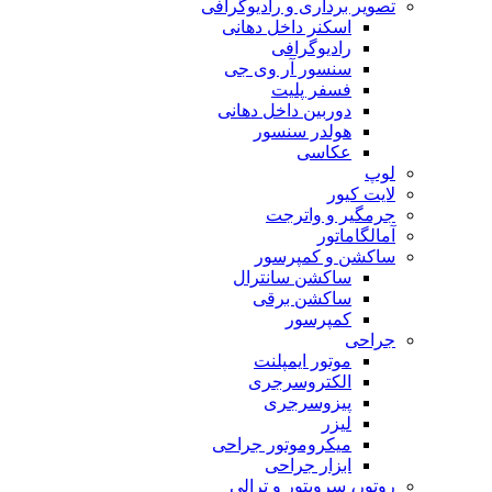
تصویر برداری و رادیوگرافی
اسکنر داخل دهانی
رادیوگرافی
سنسور آر وی جی
فسفر پلیت
دوربین داخل دهانی
هولدر سنسور
عکاسی
لوپ
لایت کیور
جرمگیر و واترجت
آمالگاماتور
ساکشن و کمپرسور
ساکشن سانترال
ساکشن برقی
کمپرسور
جراحی
موتور ایمپلنت
الکتروسرجری
پیزوسرجری
لیزر
میکروموتور جراحی
ابزار جراحی
روتور، سرویتور و ترالی