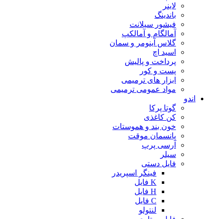
لاینر
باندینگ
فیشور سیلانت
آمالگام و آمالکپ
گلاس آینومر و سمان
اسید اچ
پرداخت و پالیش
پست و کور
ابزار های ترمیمی
مواد عمومی ترمیمی
اندو
گوتا پرکا
کن کاغذی
خون بند و هموستات
پانسمان موقت
آرسی پرپ
سیلر
فایل دستی
فینگر اسپریدر
K فایل
H فایل
C فایل
لنتولو