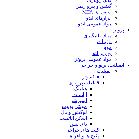
فایل روتاری
گیتس و پیزو ریمر
ام تی ای MTA
ابزارهای اندو
مواد عمومی اندو
پروتز
مواد قالبگیری
الژینات
موم
نخ زیر لثه
مواد عمومی پروتز
ایمپلنت، پریو و جراحی
ایمپلنت
فیکسچر
قطعات پروتزی
هیلینگ
اباتمنت
ایمپرشن
مولتی یونیت
لوکیتور و بال
اسکن اباتمنت
تای بیس
کیت های جراحی
پکیج ها و آفر ها