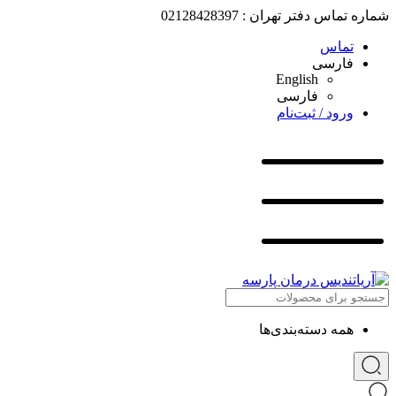
شماره تماس دفتر تهران : 02128428397
تماس
فارسی
English
فارسی
ورود / ثبت‌نام
همه دسته‌بندی‌ها