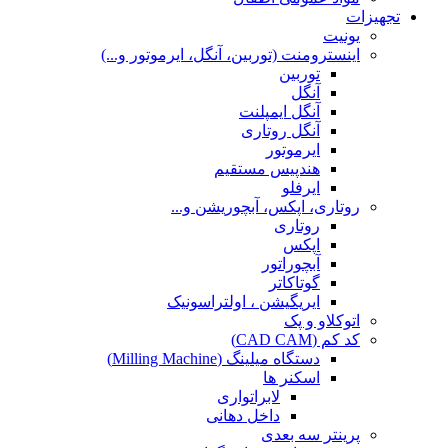
تجهیزات
یونیت
اینسترومنت (توربین، آنگل، ایرموتور و...)
توربین
آنگل
آنگل ایمپلنت
آنگل روتاری
ایرموتور
هندپیس مستقیم
ایرفلو
روتاری، اپکس، آبچوریشن و...
روتاری
اپکس
آبچوراتور
گوتاکاتر
ایریگیشن ، اولتراسونیک
اتوکلاو و پک
کد کم (CAD CAM)
دستگاه میلینگ (Milling Machine)
اسکنر ها
لابراتواری
داخل دهانی
پرینتر سه بعدی