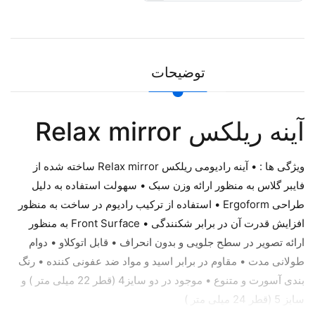
توضیحات
آینه ریلکس Relax mirror
ویژگی ها : • آینه رادیومی ریلکس Relax mirror ساخته شده از
فایبر گلاس به منظور ارائه وزن سبک • سهولت استفاده به دلیل
طراحی Ergoform • استفاده از ترکیب رادیوم در ساخت به منظور
افزایش قدرت آن در برابر شکنندگی • Front Surface به منظور
ارائه تصویر در سطح جلویی و بدون انحراف • قابل اتوکلاو • دوام
طولانی مدت • مقاوم در برابر اسید و مواد ضد عفونی کننده • رنگ
بندی آسورت و متنوع • موجود در دو سایز4 (قطر 22 میلی متر ) و
سایز 5 (قطر 24 میلی متر )