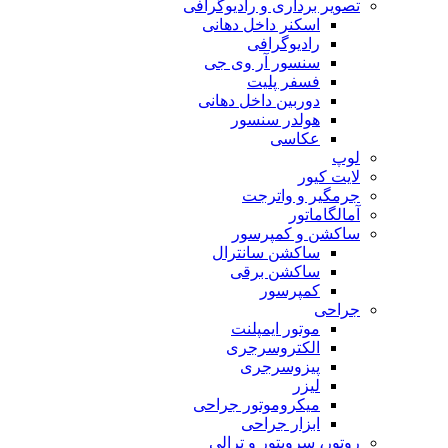
تصویر برداری و رادیوگرافی
اسکنر داخل دهانی
رادیوگرافی
سنسور آر وی جی
فسفر پلیت
دوربین داخل دهانی
هولدر سنسور
عکاسی
لوپ
لایت کیور
جرمگیر و واترجت
آمالگاماتور
ساکشن و کمپرسور
ساکشن سانترال
ساکشن برقی
کمپرسور
جراحی
موتور ایمپلنت
الکتروسرجری
پیزوسرجری
لیزر
میکروموتور جراحی
ابزار جراحی
روتور، سرویتور و ترالی