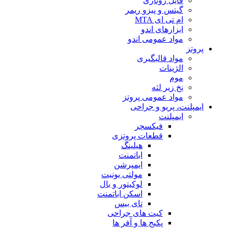
فایل روتاری
گیتس و پیزو ریمر
ام تی ای MTA
ابزارهای اندو
مواد عمومی اندو
پروتز
مواد قالبگیری
الژینات
موم
نخ زیر لثه
مواد عمومی پروتز
ایمپلنت، پریو و جراحی
ایمپلنت
فیکسچر
قطعات پروتزی
هیلینگ
اباتمنت
ایمپرشن
مولتی یونیت
لوکیتور و بال
اسکن اباتمنت
تای بیس
کیت های جراحی
پکیج ها و آفر ها