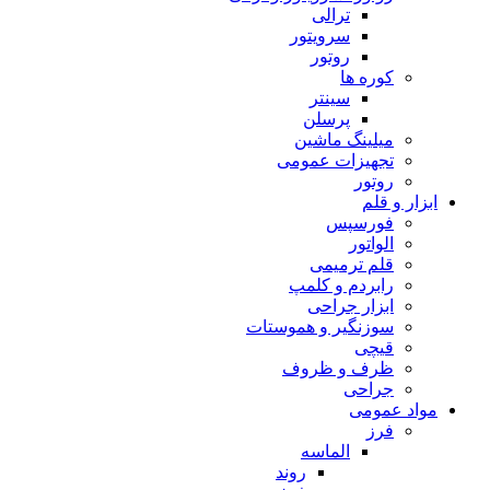
ترالی
سرویتور
روتور
کوره ها
سینتر
پرسلن
میلینگ ماشین
تجهیزات عمومی
روتور
ابزار و قلم
فورسپس
الواتور
قلم ترمیمی
رابردم و کلمپ
ابزار جراحی
سوزنگیر و هموستات
قیچی
ظرف و ظروف
جراحی
مواد عمومی
فرز
الماسه
روند