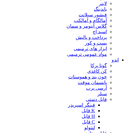
لاینر
باندینگ
فیشور سیلانت
آمالگام و آمالکپ
گلاس آینومر و سمان
اسید اچ
پرداخت و پالیش
پست و کور
ابزار های ترمیمی
مواد عمومی ترمیمی
اندو
گوتا پرکا
کن کاغذی
خون بند و هموستات
پانسمان موقت
آرسی پرپ
سیلر
فایل دستی
فینگر اسپریدر
K فایل
H فایل
C فایل
لنتولو