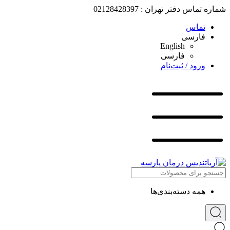
شماره تماس دفتر تهران : 02128428397
تماس
فارسی
English
فارسی
ورود / ثبت‌نام
همه دسته‌بندی‌ها