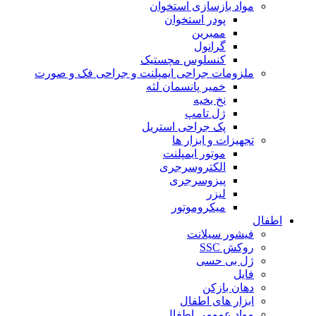
مواد بازسازی استخوان
پودر استخوان
ممبرین
گرانول
کنسلوس مچستیک
ملزومات جراحی ایمپلنت و جراحی فک و صورت
خمیر پانسمان لثه
نخ بخیه
ژل تامپ
پک جراحی استریل
تجهیزات و ابزار ها
موتور ایمپلنت
الکتروسرجری
پیزوسرجری
لیزر
میکروموتور
اطفال
فیشور سیلانت
روکش SSC
ژل بی حسی
فایل
دهان بازکن
ابزار های اطفال
مواد عمومی اطفال