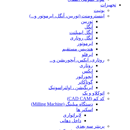
تجهیزات
یونیت
اینسترومنت (توربین، آنگل، ایرموتور و...)
توربین
آنگل
آنگل ایمپلنت
آنگل روتاری
ایرموتور
هندپیس مستقیم
ایرفلو
روتاری، اپکس، آبچوریشن و...
روتاری
اپکس
آبچوراتور
گوتاکاتر
ایریگیشن ، اولتراسونیک
اتوکلاو و پک
کد کم (CAD CAM)
دستگاه میلینگ (Milling Machine)
اسکنر ها
لابراتواری
داخل دهانی
پرینتر سه بعدی