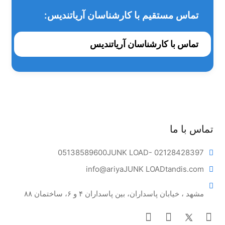
Drying
تماس مستقیم با کارشناسان آریاتندیس:
سیکل های متنوع برای شرایط و نیازهای متفاوت :
این دستگاه دارای 8 سیکل متفاوت و اتوماتیک می باشد که
تماس با کارشناسان آریاتندیس
دندانپزشک بسته به نیاز و سلیقه خود می تواند یک مسیر را برای
انجام فرآیند استریلیزاسیون انتخاب نماید.
- دو سیکل 134 درجه (بدون پوشش و با پوشش)
- دو سیکل 121 درجه (بدون پوشش و با پوشش)
- سیکل Flash (سریع)
- سیکل Prion
تماس با ما
05138589600
JUNK LOAD
- 02128428397
info@ariya
JUNK LOAD
tandis.com
مشهد ، خیابان پاسداران، بین پاسداران ۴ و ۶، ساختمان ۸۸