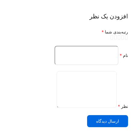
طراحی زیبا
افزودن یک نظر
8 سیکل کاری
مجهز به سیستم عیب یابی خودکار
رتبه‌بندی شما
*
دارای پرینتر جهت مستندسازی فرآیند استریل
دارای پمپ آب گیری اتوماتیک
قابلیت تخلیه خودکار آب مخزن کثیف
نام
*
اکثر اتوکلاوها در دو محدوده دمایی فعالیت می نمایند
:
الف- محدوده پائین 250-254 درجه فارنهایت (121-123 درجه
سانتی گراد)
ب- محدوده بالا 270-274 درجه فارنهایت (132-134 درجه سانتی
گراد)
فرآیند استریل کردن:
کل مدت زمان کار دستگاه اتوکلاو از
زمان فشار دادن دکمه Start (شروع کار تا پایان کار
نظر
*
سیستم) مجموع سه زمان است:
Preheating Time (زمان اولیه)
ارسال دیدگاه
Sterilization Time (زمان استریلیزاسیون)
Drying Time (خشک شدن)